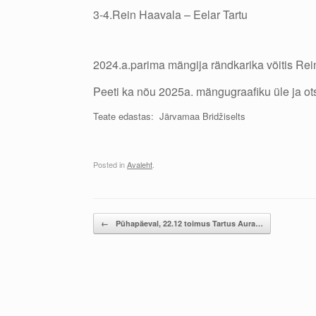
3-4.Rein Haavala – Eelar Tartu
2024.a.parima mängija rändkarika võitis Re
Peeti ka nõu 2025a. mängugraafiku üle ja ot
Teate edastas: Järvamaa Bridžiselts
Posted in
Avaleht
.
Post navigation
←
Pühapäeval, 22.12 toimus Tartus Aura…