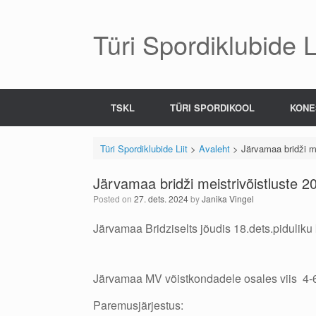
Skip
to
content
Türi Spordiklubide Li
TSKL
TÜRI SPORDIKOOL
KONE
Türi Spordiklubide Liit
>
Avaleht
>
Järvamaa bridži m
Järvamaa bridži meistrivõistluste 
Posted on
27. dets. 2024
by
Janika Vingel
Järvamaa Bridziselts jõudis 18.dets.piduliku
Järvamaa MV võistkondadele osales viis 4-6 
Paremusjärjestus: