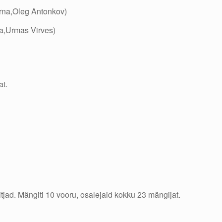
ärna,Oleg Antonkov)
da,Urmas Virves)
t.
ad. Mängiti 10 vooru, osalejaid kokku 23 mängijat.