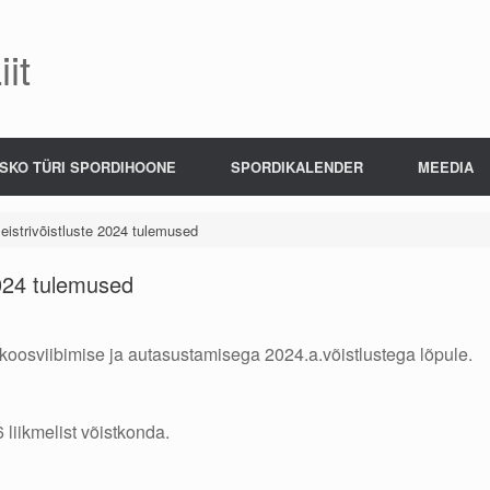
it
SKO TÜRI SPORDIHOONE
SPORDIKALENDER
MEEDIA
eistrivõistluste 2024 tulemused
2024 tulemused
 koosviibimise ja autasustamisega 2024.a.võistlustega lõpule.
liikmelist võistkonda.