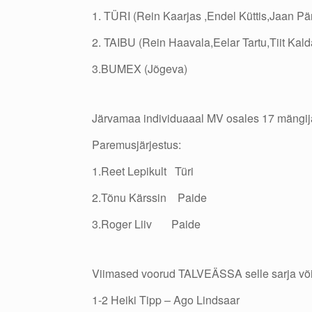
1. TÜRI (Rein Kaarjas ,Endel Küttis,Jaan P
2. TAIBU (Rein Haavala,Eelar Tartu,Tiit Kal
3.BUMEX (Jõgeva)
Järvamaa individuaaal MV osales 17 mängija
Paremusjärjestus:
1.Reet Lepikult Türi
2.Tõnu Kärssin Paide
3.Roger Liiv Paide
Viimased voorud TALVEÄSSA selle sarja võitj
1-2 Heiki Tipp – Ago Lindsaar