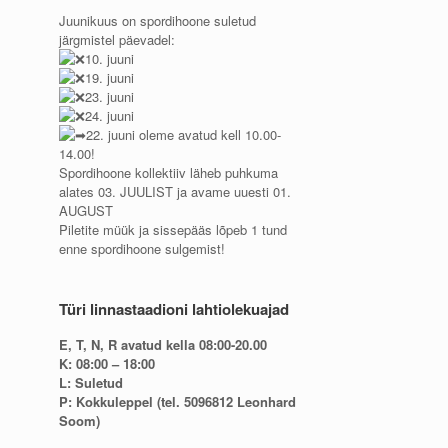
Juunikuus on spordihoone suletud
järgmistel päevadel:
10. juuni
19. juuni
23. juuni
24. juuni
22. juuni oleme avatud kell 10.00-
14.00!
Spordihoone kollektiiv läheb puhkuma
alates 03. JUULIST ja avame uuesti 01.
AUGUST
Piletite müük ja sissepääs lõpeb 1 tund
enne spordihoone sulgemist!
Türi linnastaadioni lahtiolekuajad
E, T, N, R avatud kella 08:00-20.00
K: 08:00 – 18:00
L: Suletud
P: Kokkuleppel (tel. 5096812 Leonhard
Soom)