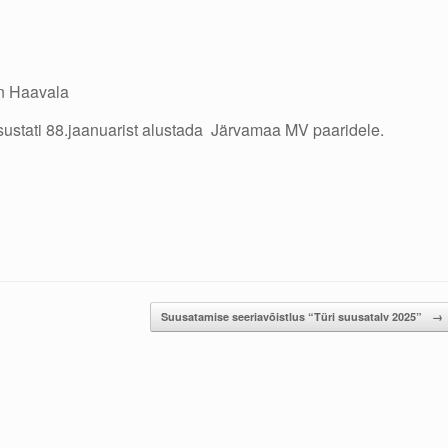
in Haavala
sustati 88.jaanuarist alustada Järvamaa MV paaridele.
Suusatamise seeriavõistlus “Türi suusatalv 2025”
→