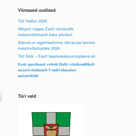
Viimased uudised
Türi triatlon 2026
IMsport noppis Eesti rannavolle
meistrivõistlustel kaks pronksi!
Alanud on registreerimine Järvamaa tennise
meistrivõistlustele 2026
Türi Sörk – Eesti taasiseseisvumispäeva eri
𝐄𝐞𝐬𝐭𝐢 𝐬𝐩𝐨𝐫𝐭𝐥𝐚𝐬𝐞𝐝 𝐯𝐨̃𝐢𝐭𝐬𝐢𝐝 𝐁𝐚𝐥𝐭𝐢 𝐯𝐨̃𝐢𝐬𝐭𝐤𝐨𝐧𝐝𝐥𝐢𝐤𝐞𝐥𝐭
𝐦𝐞𝐢𝐬𝐫𝐢𝐯𝐨̃𝐢𝐬𝐭𝐥𝐮𝐬𝐭𝐞𝐥𝐭 𝟗 𝐢𝐧𝐝𝐢𝐯𝐢𝐝𝐮𝐚𝐚𝐥𝐬𝐞𝐭
𝐦𝐞𝐢𝐬𝐭𝐫𝐢𝐭𝐢𝐢𝐭𝐥𝐢𝐭
Türi vald