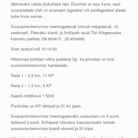
läbimiseks valida jõukohase raja. Eksimist ei tasu karta, sest
suusaradade võrk on enamasti lagedatel või poollagedatel aladel
kohe linna servas.
Suusaorienteerumise treeningpäevak toimub neljapäeval, 10.
veebruaril. Päevaku stardi- ja finišipaik asub Türi Kõrgessaare
kalmistu parklas (58.800415 , 25.452469).
Start avatud kell 15-19:00.
Hilisemad startijad võtke pealamp ligi, ka pimedas on tore
suusaorienteerumist harrastada.
Rada 1 – 2,5 km, 11 KP
Rada 2 – 1,5 km, 6 KP
Kaardi mõõtkava 1:5000
Punktides on KP tähised ja SI Air jaam.
Suusaorienteerumise treeningpäevaku osalustasu on 5 eurot,
õpilased 2 eurot. Kohapeal võimalus kasutamiseks rentida
suusaorienteerumise kaardi aluseid ja SI kiipe.