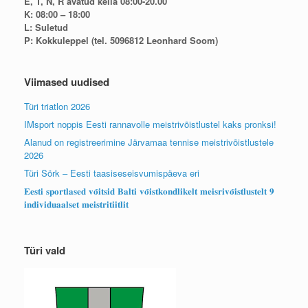
E, T, N, R avatud kella 08:00-20.00
K: 08:00 – 18:00
L: Suletud
P: Kokkuleppel (tel. 5096812 Leonhard Soom)
Viimased uudised
Türi triatlon 2026
IMsport noppis Eesti rannavolle meistrivõistlustel kaks pronksi!
Alanud on registreerimine Järvamaa tennise meistrivõistlustele
2026
Türi Sörk – Eesti taasiseseisvumispäeva eri
𝐄𝐞𝐬𝐭𝐢 𝐬𝐩𝐨𝐫𝐭𝐥𝐚𝐬𝐞𝐝 𝐯𝐨̃𝐢𝐭𝐬𝐢𝐝 𝐁𝐚𝐥𝐭𝐢 𝐯𝐨̃𝐢𝐬𝐭𝐤𝐨𝐧𝐝𝐥𝐢𝐤𝐞𝐥𝐭 𝐦𝐞𝐢𝐬𝐫𝐢𝐯𝐨̃𝐢𝐬𝐭𝐥𝐮𝐬𝐭𝐞𝐥𝐭 𝟗
𝐢𝐧𝐝𝐢𝐯𝐢𝐝𝐮𝐚𝐚𝐥𝐬𝐞𝐭 𝐦𝐞𝐢𝐬𝐭𝐫𝐢𝐭𝐢𝐢𝐭𝐥𝐢𝐭
Türi vald