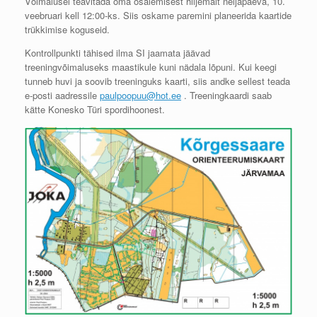
Võimalusel teavitada oma osalemisest hiljemalt neljapäeva, 10.
veebruari kell 12:00-ks. Siis oskame paremini planeerida kaartide
trükkimise koguseid.
Kontrollpunkti tähised ilma SI jaamata jäävad
treeningvõimaluseks maastikule kuni nädala lõpuni. Kui keegi
tunneb huvi ja soovib treeninguks kaarti, siis andke sellest teada
e-posti aadressile
paulpoopuu@hot.ee
. Treeningkaardi saab
kätte Konesko Türi spordihoonest.