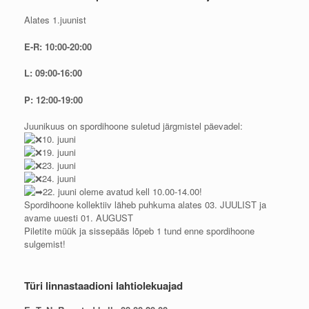
Alates 1.juunist
E-R: 10:00-20:00
L: 09:00-16:00
P: 12:00-19:00
Juunikuus on spordihoone suletud järgmistel päevadel:
10. juuni
19. juuni
23. juuni
24. juuni
22. juuni oleme avatud kell 10.00-14.00!
Spordihoone kollektiiv läheb puhkuma alates 03. JUULIST ja
avame uuesti 01. AUGUST
Piletite müük ja sissepääs lõpeb 1 tund enne spordihoone
sulgemist!
Türi linnastaadioni lahtiolekuajad