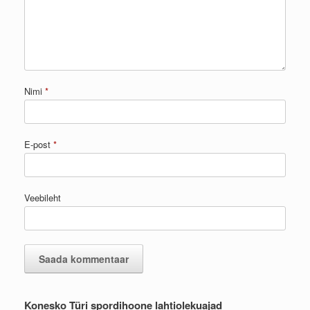
Nimi
*
E-post
*
Veebileht
Konesko Türi spordihoone lahtiolekuajad