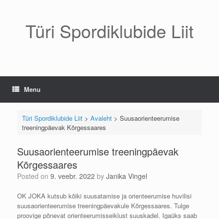
Skip
to
content
Türi Spordiklubide Liit
Menu
Türi Spordiklubide Liit
>
Avaleht
>
Suusaorienteerumise
treeningpäevak Kõrgessaares
Suusaorienteerumise treeningpäevak
Kõrgessaares
Posted on
9. veebr. 2022
by
Janika Vingel
OK JOKA kutsub kõiki suusatamise ja orienteerumise huvilisi
suusaorienteerumise treeningpäevakule Kõrgessaares. Tulge
proovige põnevat orienteerumisseiklust suuskadel. Igaüks saab