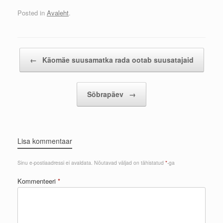
Posted in
Avaleht
.
Post navigation
←
Käomäe suusamatka rada ootab suusatajaid
Sõbrapäev
→
Lisa kommentaar
Sinu e-postiaadressi ei avaldata.
Nõutavad väljad on tähistatud
*
-ga
Kommenteeri
*