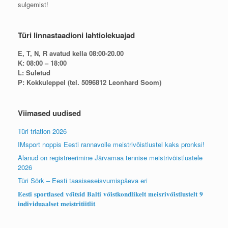
sulgemist!
Türi linnastaadioni lahtiolekuajad
E, T, N, R avatud kella 08:00-20.00
K: 08:00 – 18:00
L: Suletud
P: Kokkuleppel (tel. 5096812 Leonhard Soom)
Viimased uudised
Türi triatlon 2026
IMsport noppis Eesti rannavolle meistrivõistlustel kaks pronksi!
Alanud on registreerimine Järvamaa tennise meistrivõistlustele
2026
Türi Sörk – Eesti taasiseseisvumispäeva eri
𝐄𝐞𝐬𝐭𝐢 𝐬𝐩𝐨𝐫𝐭𝐥𝐚𝐬𝐞𝐝 𝐯𝐨̃𝐢𝐭𝐬𝐢𝐝 𝐁𝐚𝐥𝐭𝐢 𝐯𝐨̃𝐢𝐬𝐭𝐤𝐨𝐧𝐝𝐥𝐢𝐤𝐞𝐥𝐭 𝐦𝐞𝐢𝐬𝐫𝐢𝐯𝐨̃𝐢𝐬𝐭𝐥𝐮𝐬𝐭𝐞𝐥𝐭 𝟗
𝐢𝐧𝐝𝐢𝐯𝐢𝐝𝐮𝐚𝐚𝐥𝐬𝐞𝐭 𝐦𝐞𝐢𝐬𝐭𝐫𝐢𝐭𝐢𝐢𝐭𝐥𝐢𝐭