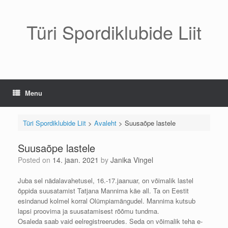
Skip
to
content
Türi Spordiklubide Liit
Menu
Türi Spordiklubide Liit
>
Avaleht
>
Suusaõpe lastele
Suusaõpe lastele
Posted on
14. jaan. 2021
by
Janika Vingel
Juba sel nädalavahetusel, 16.-17.jaanuar, on võimalik lastel
õppida suusatamist Tatjana Mannima käe all. Ta on Eestit
esindanud kolmel korral Olümpiamängudel. Mannima kutsub
lapsi proovima ja suusatamisest rõõmu tundma.
Osaleda saab vaid eelregistreerudes. Seda on võimalik teha e-