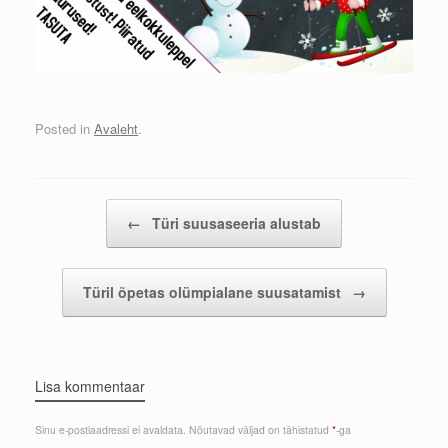
Posted in
Avaleht
.
Post navigation
←
Türi suusaseeria alustab
Türil õpetas olümpialane suusatamist
→
Lisa kommentaar
Sinu e-postiaadressi ei avaldata.
Nõutavad väljad on tähistatud
*
-ga