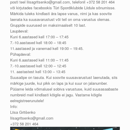
posti teel liisagritsenko@gmail.com, telefonil +372 58 201 464
või kirjutades facebookis Türi Spordiklubide Liidule sõnumisse.
Märkida tuleks kindlasti ära lapse vanus, nimi ja kas soovite
laenata ka suusavarustust või teil on oma varustus olemas.
Gruppide suurused on maksimaalselt 10 last.
Laupäeval:
Kuni 6.aastased kell 17:00 – 17:45
7.-10.aastased kell 18:00 – 18:45
11.aastased ja vanemad kell 19:00 – 19:45.
Pühapäeval:
Kuni 6.aastased kell 11:00 – 11:45
7.-10.aastased kell 12:00 – 12:45
11. aastastest kell 13:00 – 13:45
Suusaõpe on tasuta. Kui soovite suusavarustust laenutada, siis
märkige juurde, kui pikk on laps ja kui suur on jalanumber.
Püüame leida võimalusel sobiva varustuse, kuid suusasaabaste
numbreid meil kindlasti kõigile ei jagu. Vastame kõigile
eelregistreerunutele!
Info:
Liisa Gritšenko
liisagritsenko@gmail.com
+372 58 201 464