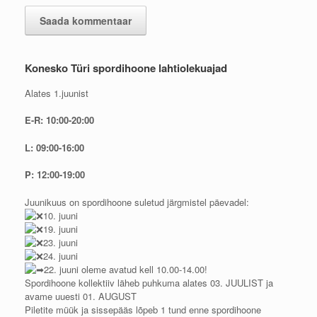
Konesko Türi spordihoone lahtiolekuajad
Alates 1.juunist
E-R: 10:00-20:00
L: 09:00-16:00
P: 12:00-19:00
Juunikuus on spordihoone suletud järgmistel päevadel:
10. juuni
19. juuni
23. juuni
24. juuni
22. juuni oleme avatud kell 10.00-14.00!
Spordihoone kollektiiv läheb puhkuma alates 03. JUULIST ja
avame uuesti 01. AUGUST
Piletite müük ja sissepääs lõpeb 1 tund enne spordihoone