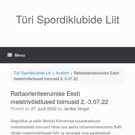
Skip
to
content
Türi Spordiklubide Liit
Menu
Türi Spordiklubide Liit
>
Avaleht
>
Rattaorienteerumise Eesti
meistrivõistlused toimusid 2.-3.07.22
Rattaorienteerumise Eesti
meistrivõistlused toimusid 2.-3.07.22
Posted on
27. juuli 2022
by
Janika Vingel
Aegviidus ja selle lähistel Kõrvemaa suusakeskuse
metsaradadel toimusid tänavuse aasta rattaorienteerumise Balti
riikide meistrivõistlused lühi- ja tavarajal ning paralleelselt