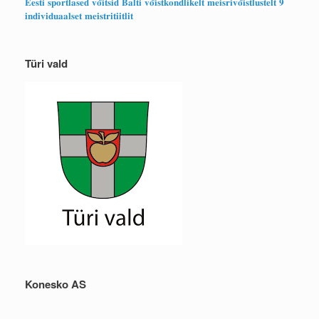
𝐄𝐞𝐬𝐭𝐢 𝐬𝐩𝐨𝐫𝐭𝐥𝐚𝐬𝐞𝐝 𝐯𝐨̃𝐢𝐭𝐬𝐢𝐝 𝐁𝐚𝐥𝐭𝐢 𝐯𝐨̃𝐢𝐬𝐭𝐤𝐨𝐧𝐝𝐥𝐢𝐤𝐞𝐥𝐭 𝐦𝐞𝐢𝐬𝐫𝐢𝐯𝐨̃𝐢𝐬𝐭𝐥𝐮𝐬𝐭𝐞𝐥𝐭 𝟗
𝐢𝐧𝐝𝐢𝐯𝐢𝐝𝐮𝐚𝐚𝐥𝐬𝐞𝐭 𝐦𝐞𝐢𝐬𝐭𝐫𝐢𝐭𝐢𝐢𝐭𝐥𝐢𝐭
Türi vald
Konesko AS