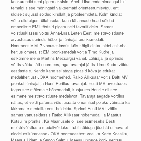
konkurendid seal pigem eksisid. Anett Liisa enda hinnangul tuli
temalgi sisse mõningaid väiksemaid orienteerumisvigu, ent
üldiselt sujusid sõidud kindlalt ja probleemideta. Kolm kindlat
võitu olid pigem üllatuseks, kuna lätlannade head sõidud
omaealiste EMil tõstsid pigem neid favoriitideks. Samas
võistlusklassis võitis Anna-Liisa Leiten Eesti meistrivõistluste
arvestuses sprindis hõbe- ja lühirajal pronksmedali.
Noormeeste M17 vanuseklassis käis kõigil distantsidel esikoha
heitlus omaealist EMi pronksmedali võitja Timo Kudre ja
esikümne mehe Martins Mežsargsi vahel. Lühirajal ja sprindis
võttis võidu Läti noormees, aga tavarajal jättis Timo Kudre võidu
eestlastele. Nende kahe seljataga pidasid kõva ja edukat
medaliheitlust JOKA noormehed. Raiko Alliksaar võitis Balti MV
pronksi lühirajal ja Henri Perillus tavarajal. Eesti MV arvestuses
tagas see mõlemale hõbemedali, kusjuures Henrile oli see
esimene meistrivõistluste medalivõit. Tavaraja aegade võrdlus
näitas, et veidi parema võistlusratta omamisel poleks võimatu ka
kirkamate medalite eest heidelda. Sprindi Eesti MV-l võitis
samas vanuseklassis Raiko Alliksaar hõbemedali ja Maarius
Kotsulim pronksi. Ka Maariusele oli see esimeseks Eesti
meistrivõistluste medalivõiduks. Tubli sõiduga jõudsid erinevatel
aladel esikümnesse JOKA noormeestest veel ka Kerto Kaasiku,
Maanus Udam ja Simon Salmu. Meesjuunioride konkurentsis