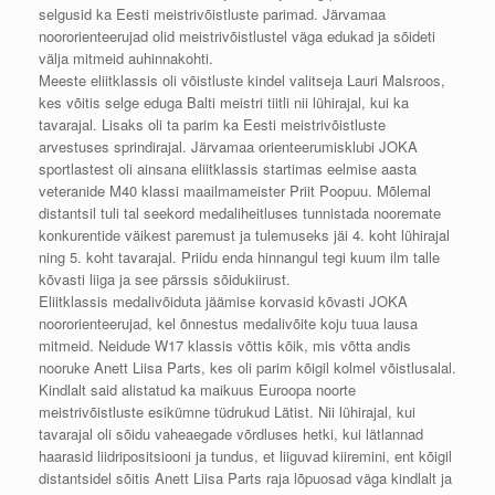
selgusid ka Eesti meistrivõistluste parimad. Järvamaa
noororienteerujad olid meistrivõistlustel väga edukad ja sõideti
välja mitmeid auhinnakohti.
Meeste eliitklassis oli võistluste kindel valitseja Lauri Malsroos,
kes võitis selge eduga Balti meistri tiitli nii lühirajal, kui ka
tavarajal. Lisaks oli ta parim ka Eesti meistrivõistluste
arvestuses sprindirajal. Järvamaa orienteerumisklubi JOKA
sportlastest oli ainsana eliitklassis startimas eelmise aasta
veteranide M40 klassi maailmameister Priit Poopuu. Mõlemal
distantsil tuli tal seekord medaliheitluses tunnistada nooremate
konkurentide väikest paremust ja tulemuseks jäi 4. koht lühirajal
ning 5. koht tavarajal. Priidu enda hinnangul tegi kuum ilm talle
kõvasti liiga ja see pärssis sõidukiirust.
Eliitklassis medalivõiduta jäämise korvasid kõvasti JOKA
noororienteerujad, kel õnnestus medalivõite koju tuua lausa
mitmeid. Neidude W17 klassis võttis kõik, mis võtta andis
nooruke Anett Liisa Parts, kes oli parim kõigil kolmel võistlusalal.
Kindlalt said alistatud ka maikuus Euroopa noorte
meistrivõistluste esikümne tüdrukud Lätist. Nii lühirajal, kui
tavarajal oli sõidu vaheaegade võrdluses hetki, kui lätlannad
haarasid liidripositsiooni ja tundus, et liiguvad kiiremini, ent kõigil
distantsidel sõitis Anett Liisa Parts raja lõpuosad väga kindlalt ja