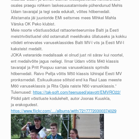
osales praegu rohkem laskesuusatamisele pühendunud Mehis
Udam tavarajal ja tegi seda edukalt, võites hõbemedali.
Alistamata jäi juunioride EMi seitsmes mees Mihkel Mahla
Värska OK Peko klubist.
Meie noorte võistlussõidud rattaorienteerumise Balti ja Eesti
meistrivõistlustel olid ootamatult meeldivaks üllatuseks ja kokku
võideti erinevates vanuseklassides Balti MV-l viis ja Eesti MV-l
kaksteist medalit.
JOKA veteranide medalisaak ei olnud just nii särav kui noortel,
ent medalivõite jagus neilegi. Ilmar Udam võitis M40 klassis
tavarajal ja Priit Poopuu samas vanuseklassis sprindis
hõbemedali. Raivo Pellja võitis M50 klassis lühirajal Eesti MV
pronksmedali. Esikuuikusse sõitsid end ka Raul Laas meeste
M60 vanuseklassis ja Rita Ojala naiste N50 vanusklassis.”
Tulemused:
https://tak-soft.com/teenused/ajavott/EMVRO22/
Pildid pärit võistluste kodulehelt, autor Joonas Kuuskla,
ja erakogudest.
https://www.flickr.com/…/albums/with/72177720300374029