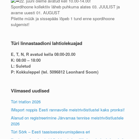
22. juuni oleme avatud kell 10.00-14.00!
Spordihoone kollektiiv läheb puhkuma alates 03. JUULIST ja
avame uuesti 01. AUGUST
Piletite müük ja sissepääs lõpeb 1 tund enne spordihoone
sulgemist!
Türi linnastaadioni lahtiolekuajad
E, T, N, R avatud kella 08:00-20.00
K: 08:00 – 18:00
L: Suletud
P: Kokkuleppel (tel. 5096812 Leonhard Soom)
Viimased uudised
Türi triatlon 2026
IMsport noppis Eesti rannavolle meistrivõistlustel kaks pronksi!
Alanud on registreerimine Järvamaa tennise meistrivõistlustele
2026
Türi Sörk – Eesti taasiseseisvumispäeva eri