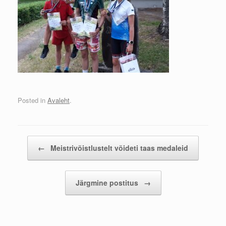
Posted in
Avaleht
.
Post navigation
←
Meistrivõistlustelt võideti taas medaleid
Järgmine postitus
→