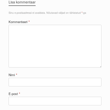
Lisa kommentaar
Sinu e-postiaadressi ei avaldata.
Nõutavad väljad on tähistatud
*
-ga
Kommenteeri
*
Nimi
*
E-post
*