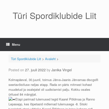
Skip
to
content
Türi Spordiklubide Liit
Menu
Türi Spordiklubide Liit
>
Avaleht
>
Posted on
27. juuli 2022
by
Janika Vingel
Kolmapäeval, 30.juunil, toimus Järva-Jaanis Järvamaa discgolfi
seeriavõistluse neljas etapp. Rada on päris mitmest kohast
muudetud ja osalejatel oli uudistamist palju. Kokku osales
üritusel 84 mängijat.
Etapi parimad tulemused tegid Kaarel Põldmaa ja Ranno
Lepasepp, kes lõpetasid mõlemad tulemusega -8. Siiski
tunnistati etapi võitjaks Kaarel Põldmaa ja teise kohaga pidi