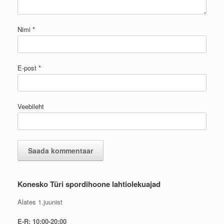
Nimi
*
E-post
*
Veebileht
Konesko Türi spordihoone lahtiolekuajad
Alates 1.juunist
E-R: 10:00-20:00