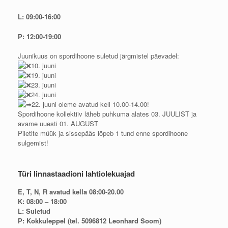
L: 09:00-16:00
P: 12:00-19:00
Juunikuus on spordihoone suletud järgmistel päevadel:
10. juuni
19. juuni
23. juuni
24. juuni
22. juuni oleme avatud kell 10.00-14.00!
Spordihoone kollektiiv läheb puhkuma alates 03. JUULIST ja
avame uuesti 01. AUGUST
Piletite müük ja sissepääs lõpeb 1 tund enne spordihoone
sulgemist!
Türi linnastaadioni lahtiolekuajad
E, T, N, R avatud kella 08:00-20.00
K: 08:00 – 18:00
L: Suletud
P: Kokkuleppel (tel. 5096812 Leonhard Soom)