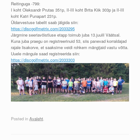
Reitinguga -799:
I koht Oleksandr Prutas 351p, II-III koht Brita Kiik 303p ja II-III
koht Katri Punapart 231p.
Üldarvestuse tabelit saab jälgida siin:
https://discgolfmetrix.com/2033295
Järgmine seeriavõistluse etapp toimub juba 13.juulil Väätsal.
Kuna juba praegu on registreerinuid 53, siis panevad korraldajad
rajale lisakorve, et saaksime veidi rohkem mängijaid vastu võtta.
Uuele mängule saad registreerida siin:
https://discgolfmetrix.com/2033303
Posted in
Avaleht
.