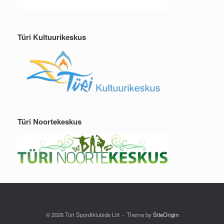
Türi Kultuurikeskus
Türi Noortekeskus
© 2026 Türi Spordiklubide Liit
Theme by
SiteOrigin