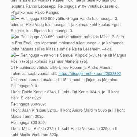
leppima Ranno Lepasepp. Reitinguga 910+ võistlusklassis oli
-4’ga kolmas Raido Kangur.
Reitinguga 860-909 võitis Gregor Rande tulemusega -3,
teine oli Riko Voog tulemusega -1 ja kolmas koht kuulus Egert
Selgele, kes lõpetas tulemusega 0.
Reitinguga 800-859 suutsid miinust mängida Mihail Puškin
ja Enn Evel, kes lõpetasid mõlemad tulemusega -1 ja kolmanda
koha napsas selles klassis omale Kaisa Leesment +4’ga.
Reitinguga -799 võitis Samuel Vilipõld (+3), teine oli Margus
Rosin (+5) ja kolmas Rasmus Martens (+5).
CTP-auhinnad võitsid Elke-Eliise Robam ja Andro Mardin.
Tulemusi saab vaadat siit:
https://discgolfmetrix.com/2033302
Üldarvestuses on osalenud 115 inimest ja järjestus järgmine:
Reitinguga 910+
I koht Raido Kangur 374p, II koht Jüri Karus 334 p. ja III koht
Heiki Siider 322p.
Reitinguga 860-909:
I koht Jaan Kirsipuu 324p., II koht Andro Mardim 308p ja III koht
Madis Tamm 303p.
Reitinguga 800-859:
I koht Mihail Puškin 372p, II koht Raido Verkmann 325p ja III
koht Madis Veetamm 323p.