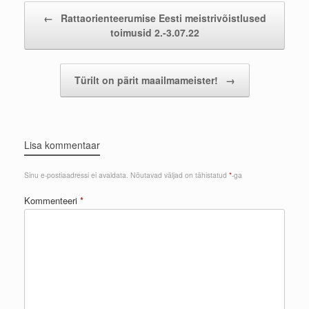
Post navigation
←
Rattaorienteerumise Eesti meistrivõistlused
toimusid 2.-3.07.22
Türilt on pärit maailmameister!
→
Lisa kommentaar
Sinu e-postiaadressi ei avaldata.
Nõutavad väljad on tähistatud
*
-ga
Kommenteeri
*