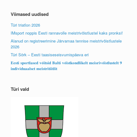
Viimased uudised
Türi triatlon 2026
IMsport noppis Eesti rannavolle meistrivõistlustel kaks pronksi!
Alanud on registreerimine Järvamaa tennise meistrivõistlustele
2026
Türi Sörk – Eesti taasiseseisvumispäeva eri
𝐄𝐞𝐬𝐭𝐢 𝐬𝐩𝐨𝐫𝐭𝐥𝐚𝐬𝐞𝐝 𝐯𝐨̃𝐢𝐭𝐬𝐢𝐝 𝐁𝐚𝐥𝐭𝐢 𝐯𝐨̃𝐢𝐬𝐭𝐤𝐨𝐧𝐝𝐥𝐢𝐤𝐞𝐥𝐭 𝐦𝐞𝐢𝐬𝐫𝐢𝐯𝐨̃𝐢𝐬𝐭𝐥𝐮𝐬𝐭𝐞𝐥𝐭 𝟗
𝐢𝐧𝐝𝐢𝐯𝐢𝐝𝐮𝐚𝐚𝐥𝐬𝐞𝐭 𝐦𝐞𝐢𝐬𝐭𝐫𝐢𝐭𝐢𝐢𝐭𝐥𝐢𝐭
Türi vald