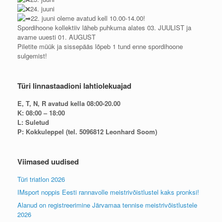
24. juuni
22. juuni oleme avatud kell 10.00-14.00!
Spordihoone kollektiiv läheb puhkuma alates 03. JUULIST ja
avame uuesti 01. AUGUST
Piletite müük ja sissepääs lõpeb 1 tund enne spordihoone
sulgemist!
Türi linnastaadioni lahtiolekuajad
E, T, N, R avatud kella 08:00-20.00
K: 08:00 – 18:00
L: Suletud
P: Kokkuleppel (tel. 5096812 Leonhard Soom)
Viimased uudised
Türi triatlon 2026
IMsport noppis Eesti rannavolle meistrivõistlustel kaks pronksi!
Alanud on registreerimine Järvamaa tennise meistrivõistlustele
2026