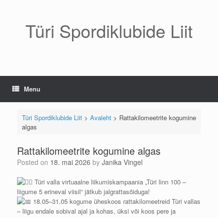
Skip
to
content
Türi Spordiklubide Liit
Menu
Türi Spordiklubide Liit
>
Avaleht
>
Rattakilomeetrite kogumine
algas
Rattakilomeetrite kogumine algas
Posted on
18. mai 2026
by
Janika Vingel
Türi valla virtuaalne liikumiskampaania „Türi linn 100 –
liigume 5 erineval viisil“ jätkub jalgrattasõiduga!
18.05–31.05 kogume üheskoos rattakilomeetreid Türi vallas
– liigu endale sobival ajal ja kohas, üksi või koos pere ja