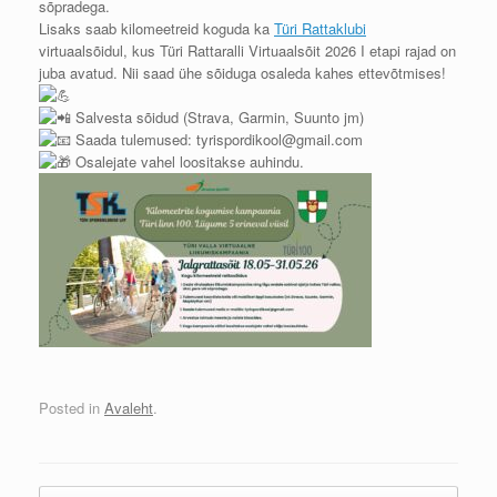
sõpradega.
Lisaks saab kilomeetreid koguda ka
Türi Rattaklubi
virtuaalsõidul, kus Türi Rattaralli Virtuaalsõit 2026 I etapi rajad on
juba avatud. Nii saad ühe sõiduga osaleda kahes ettevõtmises!
Salvesta sõidud (Strava, Garmin, Suunto jm)
Saada tulemused: tyrispordikool@gmail.com
Osalejate vahel loositakse auhindu.
Posted in
Avaleht
.
Post navigation