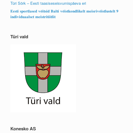
Türi Sörk – Eesti taasiseseisvumispäeva eri
𝐄𝐞𝐬𝐭𝐢 𝐬𝐩𝐨𝐫𝐭𝐥𝐚𝐬𝐞𝐝 𝐯𝐨̃𝐢𝐭𝐬𝐢𝐝 𝐁𝐚𝐥𝐭𝐢 𝐯𝐨̃𝐢𝐬𝐭𝐤𝐨𝐧𝐝𝐥𝐢𝐤𝐞𝐥𝐭 𝐦𝐞𝐢𝐬𝐫𝐢𝐯𝐨̃𝐢𝐬𝐭𝐥𝐮𝐬𝐭𝐞𝐥𝐭 𝟗
𝐢𝐧𝐝𝐢𝐯𝐢𝐝𝐮𝐚𝐚𝐥𝐬𝐞𝐭 𝐦𝐞𝐢𝐬𝐭𝐫𝐢𝐭𝐢𝐢𝐭𝐥𝐢𝐭
Türi vald
Konesko AS