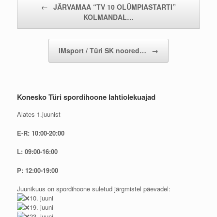
←
JÄRVAMAA “TV 10 OLÜMPIASTARTI”
KOLMANDAL…
IMsport / Türi SK noored…
→
Konesko Türi spordihoone lahtiolekuajad
Alates 1.juunist
E-R: 10:00-20:00
L: 09:00-16:00
P: 12:00-19:00
Juunikuus on spordihoone suletud järgmistel päevadel:
10. juuni
19. juuni
23. juuni