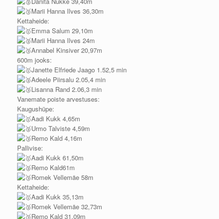
Danita Nukke 39,40m
Marii Hanna Ilves 36,30m
Kettaheide:
Emma Salum 29,10m
Marii Hanna Ilves 24m
Annabel Kinsiver 20,97m
600m jooks:
Janette Elfriede Jaago 1.52,5 min
Adeele Piirsalu 2.05,4 min
Lisanna Rand 2.06,3 min
Vanemate poiste arvestuses:
Kaugushüpe:
Aadi Kukk 4,65m
Urmo Talviste 4,59m
Remo Kald 4,16m
Pallivise:
Aadi Kukk 61,50m
Remo Kald61m
Romek Vellemäe 58m
Kettaheide:
Aadi Kukk 35,13m
Romek Vellemäe 32,73m
Remo Kald 31,09m