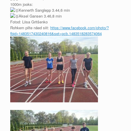
1000m jooks:
Kennerth Sanglepp 3.44,6 min
Aksel Gansen 3.46,8 min
Fotod: Liisa Gritšenko
Rohkem pilte näed siit:
https://www.facebook.com/photo/?
fbid=1483517430240816&set=pcb.1483518283574064