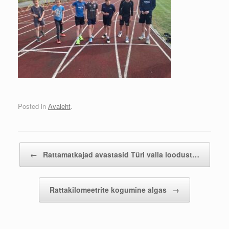
Posted in
Avaleht
.
Post navigation
←
Rattamatkajad avastasid Türi valla loodust…
Rattakilomeetrite kogumine algas
→