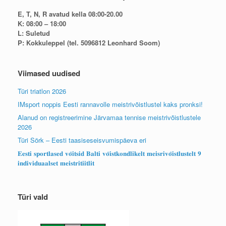
E, T, N, R avatud kella 08:00-20.00
K: 08:00 – 18:00
L: Suletud
P: Kokkuleppel (tel. 5096812 Leonhard Soom)
Viimased uudised
Türi triatlon 2026
IMsport noppis Eesti rannavolle meistrivõistlustel kaks pronksi!
Alanud on registreerimine Järvamaa tennise meistrivõistlustele
2026
Türi Sörk – Eesti taasiseseisvumispäeva eri
𝐄𝐞𝐬𝐭𝐢 𝐬𝐩𝐨𝐫𝐭𝐥𝐚𝐬𝐞𝐝 𝐯𝐨̃𝐢𝐭𝐬𝐢𝐝 𝐁𝐚𝐥𝐭𝐢 𝐯𝐨̃𝐢𝐬𝐭𝐤𝐨𝐧𝐝𝐥𝐢𝐤𝐞𝐥𝐭 𝐦𝐞𝐢𝐬𝐫𝐢𝐯𝐨̃𝐢𝐬𝐭𝐥𝐮𝐬𝐭𝐞𝐥𝐭 𝟗
𝐢𝐧𝐝𝐢𝐯𝐢𝐝𝐮𝐚𝐚𝐥𝐬𝐞𝐭 𝐦𝐞𝐢𝐬𝐭𝐫𝐢𝐭𝐢𝐢𝐭𝐥𝐢𝐭
Türi vald