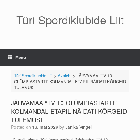
Skip
to
content
Türi Spordiklubide Liit
Menu
Türi Spordiklubide Liit
>
Avaleht
>
JÄRVAMAA “TV 10
OLÜMPIASTARTI” KOLMANDAL ETAPIL NÄIDATI KÕRGEID
TULEMUSI
JÄRVAMAA “TV 10 OLÜMPIASTARTI”
KOLMANDAL ETAPIL NÄIDATI KÕRGEID
TULEMUSI
Posted on
13. mai 2026
by
Janika Vingel
12. mail toimus Türi linnastaadionil järjekordne “TV 10