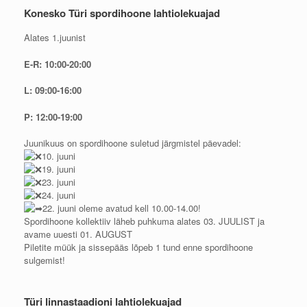
Konesko Türi spordihoone lahtiolekuajad
Alates 1.juunist
E-R: 10:00-20:00
L: 09:00-16:00
P: 12:00-19:00
Juunikuus on spordihoone suletud järgmistel päevadel:
10. juuni
19. juuni
23. juuni
24. juuni
22. juuni oleme avatud kell 10.00-14.00!
Spordihoone kollektiiv läheb puhkuma alates 03. JUULIST ja
avame uuesti 01. AUGUST
Piletite müük ja sissepääs lõpeb 1 tund enne spordihoone
sulgemist!
Türi linnastaadioni lahtiolekuajad