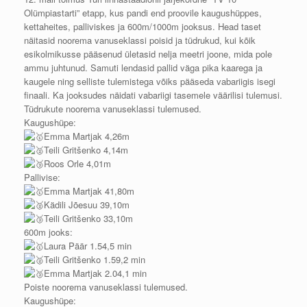
Olümpiastarti” etapp, kus pandi end proovile kaugushüppes,
kettaheites, palliviskes ja 600m/1000m jooksus. Head taset
näitasid noorema vanuseklassi poisid ja tüdrukud, kui kõik
esikolmikusse pääsenud ületasid nelja meetri joone, mida pole
ammu juhtunud. Samuti lendasid pallid väga pika kaarega ja
kaugele ning selliste tulemistega võiks pääseda vabariigis isegi
finaali. Ka jooksudes näidati vabariigi tasemele väärilisi tulemusi.
Tüdrukute noorema vanuseklassi tulemused.
Kaugushüpe:
Emma Martjak 4,26m
Teili Gritšenko 4,14m
Roos Orle 4,01m
Pallivise:
Emma Martjak 41,80m
Kädili Jõesuu 39,10m
Teili Gritšenko 33,10m
600m jooks:
Laura Päär 1.54,5 min
Teili Gritšenko 1.59,2 min
Emma Martjak 2.04,1 min
Poiste noorema vanuseklassi tulemused.
Kaugushüpe: