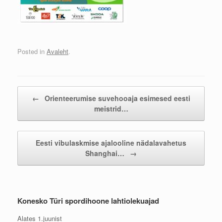
Posted in
Avaleht
.
Post navigation
←
Orienteerumise suvehooaja esimesed eesti
meistrid…
Eesti vibulaskmise ajalooline nädalavahetus
Shanghai…
→
Konesko Türi spordihoone lahtiolekuajad
Alates 1.juunist