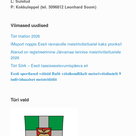
L: Suletud
P: Kokkuleppel (tel. 5096812 Leonhard Soom)
Viimased uudised
Türi triatlon 2026
IMsport noppis Eesti rannavolle meistrivõistlustel kaks pronksi!
Alanud on registreerimine Järvamaa tennise meistrivõistlustele
2026
Türi Sörk – Eesti taasiseseisvumispäeva eri
𝐄𝐞𝐬𝐭𝐢 𝐬𝐩𝐨𝐫𝐭𝐥𝐚𝐬𝐞𝐝 𝐯𝐨̃𝐢𝐭𝐬𝐢𝐝 𝐁𝐚𝐥𝐭𝐢 𝐯𝐨̃𝐢𝐬𝐭𝐤𝐨𝐧𝐝𝐥𝐢𝐤𝐞𝐥𝐭 𝐦𝐞𝐢𝐬𝐫𝐢𝐯𝐨̃𝐢𝐬𝐭𝐥𝐮𝐬𝐭𝐞𝐥𝐭 𝟗
𝐢𝐧𝐝𝐢𝐯𝐢𝐝𝐮𝐚𝐚𝐥𝐬𝐞𝐭 𝐦𝐞𝐢𝐬𝐭𝐫𝐢𝐭𝐢𝐢𝐭𝐥𝐢𝐭
Türi vald