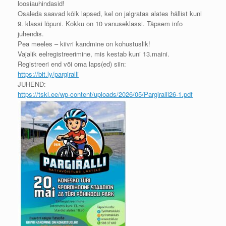
loosiauhindasid!
Osaleda saavad kõik lapsed, kel on jalgratas alates hällist kuni
9. klassi lõpuni. Kokku on 10 vanuseklassi. Täpsem info
juhendis.
Pea meeles – kiivri kandmine on kohustuslik!
Vajalik eelregistreerimine, mis kestab kuni 13.maini.
Registreeri end või oma laps(ed) siin:
https://bit.ly/pargiralli
JUHEND:
https://tskl.ee/wp-content/uploads/2026/05/Pargiralli26-1.pdf