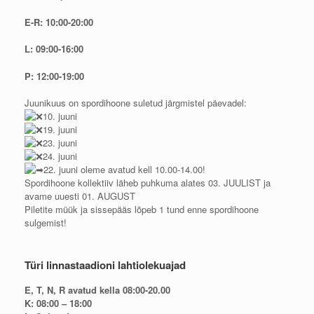
E-R: 10:00-20:00
L: 09:00-16:00
P: 12:00-19:00
Juunikuus on spordihoone suletud järgmistel päevadel:
10. juuni
19. juuni
23. juuni
24. juuni
22. juuni oleme avatud kell 10.00-14.00!
Spordihoone kollektiiv läheb puhkuma alates 03. JUULIST ja
avame uuesti 01. AUGUST
Piletite müük ja sissepääs lõpeb 1 tund enne spordihoone
sulgemist!
Türi linnastaadioni lahtiolekuajad
E, T, N, R avatud kella 08:00-20.00
K: 08:00 – 18:00