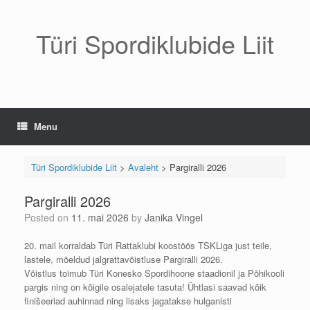
Skip
to
content
Türi Spordiklubide Liit
Menu
Türi Spordiklubide Liit
>
Avaleht
>
Pargiralli 2026
Pargiralli 2026
Posted on
11. mai 2026
by
Janika Vingel
20. mail korraldab Türi Rattaklubi koostöös TSKLiga just teile,
lastele, mõeldud jalgrattavõistluse Pargiralli 2026.
Võistlus toimub Türi Konesko Spordihoone staadionil ja Põhikooli
pargis ning on kõigile osalejatele tasuta! Ühtlasi saavad kõik
finišeeriad auhinnad ning lisaks jagatakse hulganisti