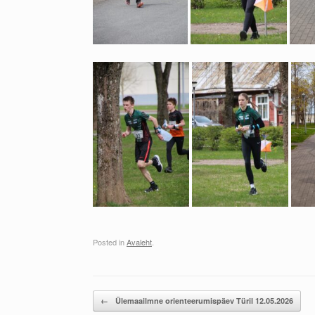
Posted in
Avaleht
.
Post navigation
←
Ülemaailmne orienteerumispäev Türil 12.05.2026