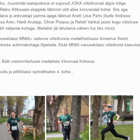
. Juunioride teatejooksus ei sujunud JOKA võistkonnal algus kõige
 Raiko Alliksaare etappide läbimist oldi alles kümnendal kohal. Siis aga
dana ja ankruetapi parima ajaga läbinud Anett Liisa Parts jõudis finišisse
sa Aren, Hardi Arulepp, Oliver Poopuu ja Raheli Vahkal püsis kogu võistluse
tubli neljanda kohaga. Medalist jäi lahutama vähem kui üks minut.
anuseklassi MN65+ seitsme võistkonna medaliheitluses õnnestus Kersti
pronksise auhinnakohaga lõpetada. Klubi MN55 vanuseklassi võistkond saavuta
 Balti meistrvõistluste medalitele Võrumaal Kütiorus.
lla ja põhiklassi sprinditeates 4. koha ;