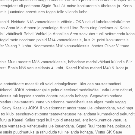
eerujatest oli parimana Sigrid Ruul 31 naise konkurentsis üheksas ja Kerto
s juunioride arvestuses tagas talle viienda koha.
teranid. Neidude N18 vanuseklassis võitsid JOKA neiud kaheksateistkümne
tas Anna Mia Atonen ja pronksiga Anett Liisa Parts ning üheksas oli Kaisa
i vääriliselt Raheli Vahkal ja Annaliisa Aren saavutas tubli seitsmenda koha
 tegid meie noorimad poisid M14 vanuseklassis, kus 21 poisi konkurentsis
ofer Valang 7. koha. Noormeeste M18 vanuseklassis lõpetas Oliver Viitmaa
Mehis Muru meeste M35 vanuseklassis, hõbedase medalivõiduni küündis Siiri
sti Ehala N65 vanuseklssis 4. koht, Kaarel Kallas mehed M40 5. koht ja
sprinditeate maastik oli veidi eripalgelisem, üks osa suusastaadioni
irkond. JOKA orienteerujaile polnud seekord medalivõite justkui ette nähtud,
seklassis tuli leppida spordis õnnetu neljanda kohaga. Segavõistkondade
 võistlus üheksateistkümne võistkonna medaliheitluses algas meile vägagi
. Kaidy Kaasiku JOKA II võistkonnast andis teate üle kolmandana, vaid napi
en tõi klubi esindusvõistkonna teatevahetusse neljandana kümmekond sekundit
 ja Kaarel Kallas tegid küll tublid etteasted, ent konkurentide vastu jäi
d teate viimaseks vahetuseks üle kuuendana. Sigrid Ruul tõstis hea jooksuga
äi siiski püüdmatuks ja rahulduda tuli neljanda kohaga. Võitis SK Saue