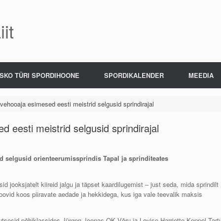
it
SKO TÜRI SPORDIHOONE
SPORDIKALENDER
MEEDIA
ehooaja esimesed eesti meistrid selgusid sprindirajal
eesti meistrid selgusid sprindirajal
 selgusid orienteerumissprindis Tapal ja sprinditeates
jooksjatelt kiireid jalgu ja täpset kaardilugemist – just seda, mida sprindilt
oovid koos piiravate aedade ja hekkidega, kus iga vale teevalik maksis
õidutsesid põhiklassides Jürgen Joonas OK Võru ja Lovise Harriette Koppel Tart