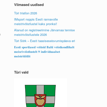
Viimased uudised
Türi triatlon 2026
IMsport noppis Eesti rannavolle
meistrivõistlustel kaks pronksi!
Alanud on registreerimine Järvamaa tennise
s
meistrivõistlustele 2026
Türi Sörk – Eesti taasiseseisvumispäeva eri
𝐄𝐞𝐬𝐭𝐢 𝐬𝐩𝐨𝐫𝐭𝐥𝐚𝐬𝐞𝐝 𝐯𝐨̃𝐢𝐭𝐬𝐢𝐝 𝐁𝐚𝐥𝐭𝐢 𝐯𝐨̃𝐢𝐬𝐭𝐤𝐨𝐧𝐝𝐥𝐢𝐤𝐞𝐥𝐭
𝐦𝐞𝐢𝐬𝐫𝐢𝐯𝐨̃𝐢𝐬𝐭𝐥𝐮𝐬𝐭𝐞𝐥𝐭 𝟗 𝐢𝐧𝐝𝐢𝐯𝐢𝐝𝐮𝐚𝐚𝐥𝐬𝐞𝐭
𝐦𝐞𝐢𝐬𝐭𝐫𝐢𝐭𝐢𝐢𝐭𝐥𝐢𝐭
Türi vald