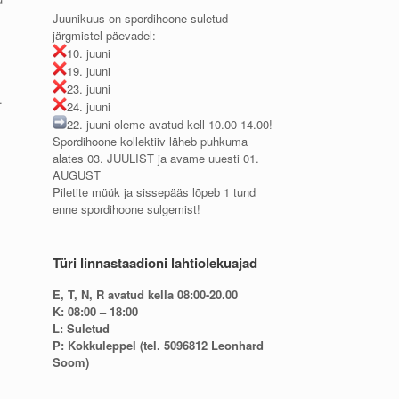
Juunikuus on spordihoone suletud
järgmistel päevadel:
10. juuni
19. juuni
23. juuni
.
24. juuni
22. juuni oleme avatud kell 10.00-14.00!
Spordihoone kollektiiv läheb puhkuma
alates 03. JUULIST ja avame uuesti 01.
AUGUST
Piletite müük ja sissepääs lõpeb 1 tund
enne spordihoone sulgemist!
Türi linnastaadioni lahtiolekuajad
E, T, N, R avatud kella 08:00-20.00
K: 08:00 – 18:00
L: Suletud
P: Kokkuleppel (tel. 5096812 Leonhard
Soom)