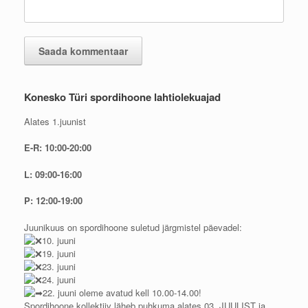
Konesko Türi spordihoone lahtiolekuajad
Alates 1.juunist
E-R: 10:00-20:00
L: 09:00-16:00
P: 12:00-19:00
Juunikuus on spordihoone suletud järgmistel päevadel:
10. juuni
19. juuni
23. juuni
24. juuni
22. juuni oleme avatud kell 10.00-14.00!
Spordihoone kollektiiv läheb puhkuma alates 03. JUULIST ja