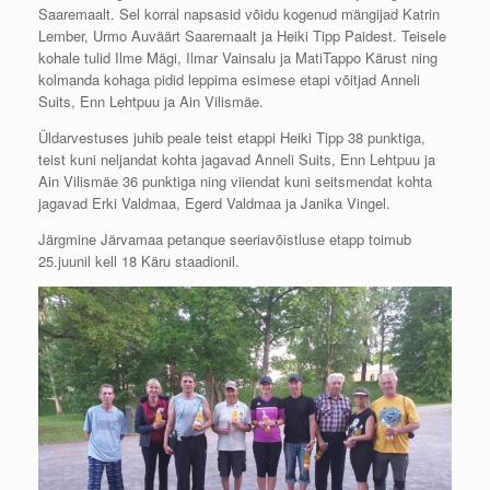
Saaremaalt. Sel korral napsasid võidu kogenud mängijad Katrin
Lember, Urmo Auväärt Saaremaalt ja Heiki Tipp Paidest. Teisele
kohale tulid Ilme Mägi, Ilmar Vainsalu ja Mati
Tappo Kärust ning
kolmanda kohaga pidid leppima esimese etapi võitjad Anneli
Suits, Enn Lehtpuu ja Ain Vilismäe.
Üldarvestuses juhib peale teist etappi Heiki Tipp 38 punktiga,
teist kuni neljandat kohta jagavad Anneli Suits, Enn Lehtpuu ja
Ain Vilismäe 36 punktiga ning viiendat kuni seitsmendat kohta
jagavad Erki Valdmaa, Egerd Valdmaa ja Janika Vingel.
Järgmine Järvamaa petanque seeriavõistluse etapp toimub
25.juunil kell 18 Käru staadionil.