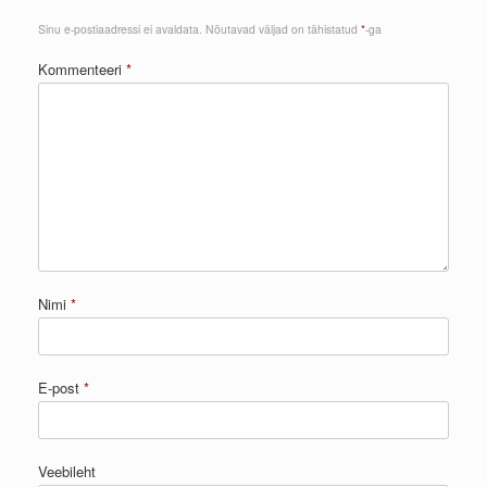
Sinu e-postiaadressi ei avaldata.
Nõutavad väljad on tähistatud
*
-ga
Kommenteeri
*
Nimi
*
E-post
*
Veebileht