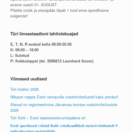
avame uuesti 01. AUGUST
Piletite müük ja sissepääs lõpeb 1 tund enne spordihoone
sulgemist!
Türi linnastaadioni lahtiolekuajad
E, T, N, R avatud kella 08:00-20.00
K: 08:00 – 18:00
L: Suletud
P: Kokkuleppel (tel. 5096812 Leonhard Soom)
Viimased uudised
Türi triatlon 2026
IMsport noppis Eesti rannavolle meistrivõistlustel kaks pronksi!
Alanud on registreerimine Järvamaa tennise meistrivõistlustele
2026
Türi Sörk – Eesti taasiseseisvumispäeva eri
𝐄𝐞𝐬𝐭𝐢 𝐬𝐩𝐨𝐫𝐭𝐥𝐚𝐬𝐞𝐝 𝐯𝐨̃𝐢𝐭𝐬𝐢𝐝 𝐁𝐚𝐥𝐭𝐢 𝐯𝐨̃𝐢𝐬𝐭𝐤𝐨𝐧𝐝𝐥𝐢𝐤𝐞𝐥𝐭 𝐦𝐞𝐢𝐬𝐫𝐢𝐯𝐨̃𝐢𝐬𝐭𝐥𝐮𝐬𝐭𝐞𝐥𝐭 𝟗
𝐢𝐧𝐝𝐢𝐯𝐢𝐝𝐮𝐚𝐚𝐥𝐬𝐞𝐭 𝐦𝐞𝐢𝐬𝐭𝐫𝐢𝐭𝐢𝐢𝐭𝐥𝐢𝐭