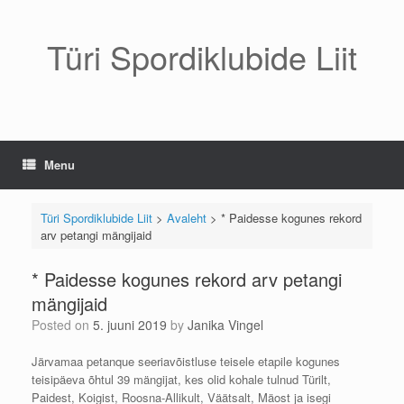
Skip
to
content
Türi Spordiklubide Liit
Menu
Türi Spordiklubide Liit
>
Avaleht
>
* Paidesse kogunes rekord
arv petangi mängijaid
* Paidesse kogunes rekord arv petangi
mängijaid
Posted on
5. juuni 2019
by
Janika Vingel
Järvamaa petanque seeriavõistluse teisele etapile kogunes
teisipäeva õhtul 39 mängijat, kes olid kohale tulnud Türilt,
Paidest, Koigist, Roosna-Allikult, Väätsalt, Mäost ja isegi