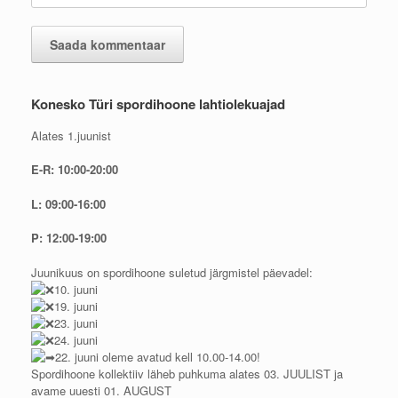
Konesko Türi spordihoone lahtiolekuajad
Alates 1.juunist
E-R: 10:00-20:00
L: 09:00-16:00
P: 12:00-19:00
Juunikuus on spordihoone suletud järgmistel päevadel:
10. juuni
19. juuni
23. juuni
24. juuni
22. juuni oleme avatud kell 10.00-14.00!
Spordihoone kollektiiv läheb puhkuma alates 03. JUULIST ja
avame uuesti 01. AUGUST