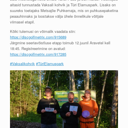
aitasid tunnustada Vaksali kohvik ja Türi Elamuspark. Lisaks on
suureks toetajaks Metsajõe Puhkemaja, mis on puhkusepaketina
peaauhinnaks ja loostakse välja ühele õnnelikule võitjale
viimasel etapil.
Kõiki tulemusi on võimalik vaadata siin:
https://discgolfmetrix.com/915689
Järgmine seeriavõistluse etapp toimub 12.juunil Aravetel kell
18:45. Registreerimine on avatud:
https://discgolfmetrix.com/917285
#
Vaksalikohvik
#
TüriElamuspark