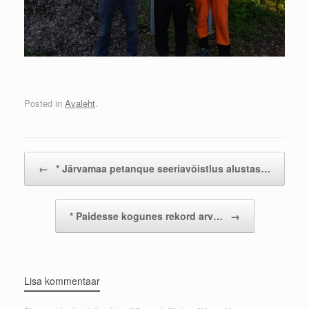
Posted in
Avaleht
.
Post navigation
←
* Järvamaa petanque seeriavõistlus alustas…
* Paidesse kogunes rekord arv…
→
Lisa kommentaar