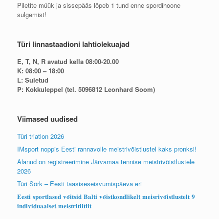
Piletite müük ja sissepääs lõpeb 1 tund enne spordihoone
sulgemist!
Türi linnastaadioni lahtiolekuajad
E, T, N, R avatud kella 08:00-20.00
K: 08:00 – 18:00
L: Suletud
P: Kokkuleppel (tel. 5096812 Leonhard Soom)
Viimased uudised
Türi triatlon 2026
IMsport noppis Eesti rannavolle meistrivõistlustel kaks pronksi!
Alanud on registreerimine Järvamaa tennise meistrivõistlustele
2026
Türi Sörk – Eesti taasiseseisvumispäeva eri
𝐄𝐞𝐬𝐭𝐢 𝐬𝐩𝐨𝐫𝐭𝐥𝐚𝐬𝐞𝐝 𝐯𝐨̃𝐢𝐭𝐬𝐢𝐝 𝐁𝐚𝐥𝐭𝐢 𝐯𝐨̃𝐢𝐬𝐭𝐤𝐨𝐧𝐝𝐥𝐢𝐤𝐞𝐥𝐭 𝐦𝐞𝐢𝐬𝐫𝐢𝐯𝐨̃𝐢𝐬𝐭𝐥𝐮𝐬𝐭𝐞𝐥𝐭 𝟗
𝐢𝐧𝐝𝐢𝐯𝐢𝐝𝐮𝐚𝐚𝐥𝐬𝐞𝐭 𝐦𝐞𝐢𝐬𝐭𝐫𝐢𝐭𝐢𝐢𝐭𝐥𝐢𝐭