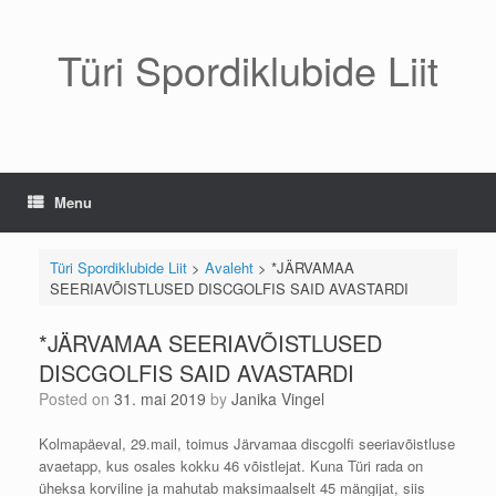
Skip
to
content
Türi Spordiklubide Liit
Menu
Türi Spordiklubide Liit
>
Avaleht
>
*JÄRVAMAA
SEERIAVÕISTLUSED DISCGOLFIS SAID AVASTARDI
*JÄRVAMAA SEERIAVÕISTLUSED
DISCGOLFIS SAID AVASTARDI
Posted on
31. mai 2019
by
Janika Vingel
Kolmapäeval, 29.mail, toimus Järvamaa discgolfi seeriavõistluse
avaetapp, kus osales kokku 46 võistlejat. Kuna Türi rada on
üheksa korviline ja mahutab maksimaalselt 45 mängijat, siis