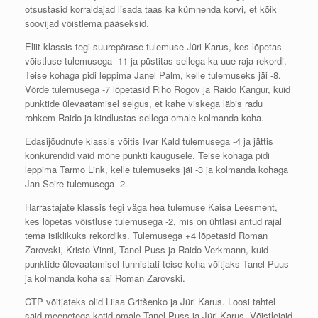
otsustasid korraldajad lisada taas ka kümnenda korvi, et kõik
soovijad võistlema pääseksid.
Eliit klassis tegi suurepärase tulemuse Jüri Karus, kes lõpetas
võistluse tulemusega -11 ja püstitas sellega ka uue raja rekordi.
Teise kohaga pidi le
ppima Janel Palm, kelle tulemuseks jäi -8.
Võrde tulemusega -7 lõpetasid Riho Rogov ja Raido Kangur, kuid
punktide ülevaatamisel selgus, et kahe viskega läbis radu
rohkem Raido ja kindlustas sellega omale kolmanda koha.
Edasijõudnute klassis võitis Ivar Kald tulemusega -4 ja jättis
konkurendid vaid mõne punkti kaugusele. Teise kohaga pidi
leppima Tarmo Link, kelle tulemuseks jäi -3 ja kolmanda kohaga
Jan Seire tulemusega -2.
Harrastajate klassis tegi väga hea tulemuse Kaisa Leesment,
kes lõpetas võistluse tulemusega -2, mis on ühtlasi antud rajal
tema isiklikuks rekordiks. Tulemusega +4 lõpetasid Roman
Zarovski, Kristo Vinni, Tanel Puss ja Raido Verkmann, kuid
punktide ülevaatamisel tunnistati teise koha võitjaks Tanel Puus
ja kolmanda koha sai Roman Zarovski.
CTP võitjateks olid Liisa Gritšenko ja Jüri Karus. Loosi tahtel
said meenetega kotid omale Tanel Puss ja Jüri Karus. Võistlejaid