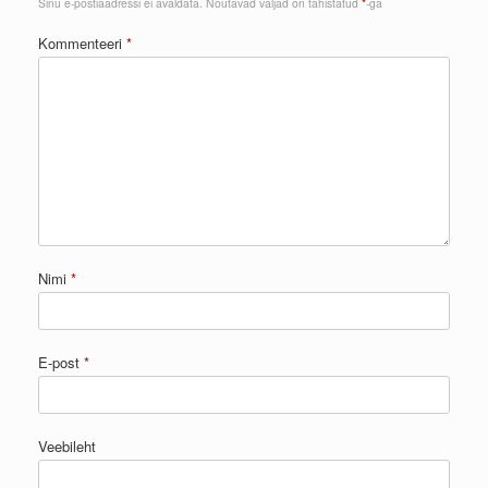
Sinu e-postiaadressi ei avaldata.
Nõutavad väljad on tähistatud
*
-ga
Kommenteeri
*
Nimi
*
E-post
*
Veebileht