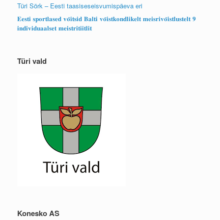
Türi Sörk – Eesti taasiseseisvumispäeva eri
𝐄𝐞𝐬𝐭𝐢 𝐬𝐩𝐨𝐫𝐭𝐥𝐚𝐬𝐞𝐝 𝐯𝐨̃𝐢𝐭𝐬𝐢𝐝 𝐁𝐚𝐥𝐭𝐢 𝐯𝐨̃𝐢𝐬𝐭𝐤𝐨𝐧𝐝𝐥𝐢𝐤𝐞𝐥𝐭 𝐦𝐞𝐢𝐬𝐫𝐢𝐯𝐨̃𝐢𝐬𝐭𝐥𝐮𝐬𝐭𝐞𝐥𝐭 𝟗
𝐢𝐧𝐝𝐢𝐯𝐢𝐝𝐮𝐚𝐚𝐥𝐬𝐞𝐭 𝐦𝐞𝐢𝐬𝐭𝐫𝐢𝐭𝐢𝐢𝐭𝐥𝐢𝐭
Türi vald
Konesko AS