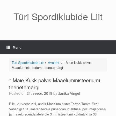
Skip
to
content
Türi Spordiklubide Liit
Menu
Türi Spordiklubide Liit
>
Avaleht
>
* Maie Kukk pälvis
Maaeluministeeriumi teenetemärgi
* Maie Kukk pälvis Maaeluministeeriumi
teenetemärgi
Posted on
21. veebr. 2019
by
Janika Vingel
Eile, 20.veebruaril, andis Maaeluminister Tarmo Tamm Eesti
Vabariigi 101. aastapäevale pühendanud aktusel põllumajanduse
ja maaelu edendajatele üle 3 ministeeriumi kuldmärki ja 33