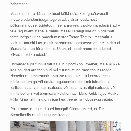
hõbemärki.
Maaeluminister tänas aktusel kõiki neid, kes igapäevaselt
maaelu edendamisega tegelevad. „Tänan südamest
põllumajanduse, toidutootmise ja maaelu valdkonna edasiviijad –
teie tegutsemistahe ja panus maaelu arengusse on hindamatu
tähtsusega,
“ ütles maaeluminister Tarmo Tamm. „Maatarkus,
töökus, nõudlikkus ja usk paremasse homsesse on meil aidanud
jõuda siia, kus täna oleme. Usun, et needsamad omadused
viivad meid ka edasi.“
Hõbemedaliga tunnustati ka Türi Spordikooli treener, Maie Kukke,
kes on igati ära teeninud selle tunnustuse oma tohutu tööga.
Hõbedane teenetemärk antakse tulemusrikka koostöö eest
ministeeriumiga või eduka tegutsemise eest ministeeriumis,
valitsemisala valitsusasutuses või hallatavas riigiasutuses või
ministeeriumi valitsemisala valdkonnas. Maie Kukk rajas Poaka
külla Kirna talli ning on väga hea treener ja hobusekasvataja.
Palju õnne ja tegusid uuel hooajal! Oleme uhked, et Türi
Spordikoolis on sinusugune treener!