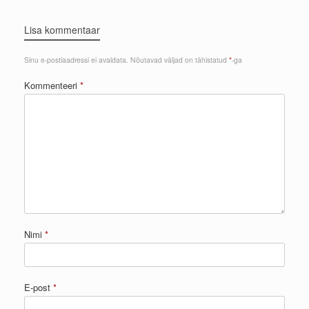
Lisa kommentaar
Sinu e-postiaadressi ei avaldata.
Nõutavad väljad on tähistatud
*
-ga
Kommenteeri
*
Nimi
*
E-post
*