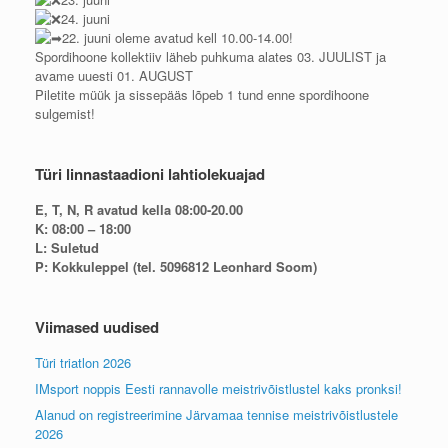
24. juuni
22. juuni oleme avatud kell 10.00-14.00!
Spordihoone kollektiiv läheb puhkuma alates 03. JUULIST ja
avame uuesti 01. AUGUST
Piletite müük ja sissepääs lõpeb 1 tund enne spordihoone
sulgemist!
Türi linnastaadioni lahtiolekuajad
E, T, N, R avatud kella 08:00-20.00
K: 08:00 – 18:00
L: Suletud
P: Kokkuleppel (tel. 5096812 Leonhard Soom)
Viimased uudised
Türi triatlon 2026
IMsport noppis Eesti rannavolle meistrivõistlustel kaks pronksi!
Alanud on registreerimine Järvamaa tennise meistrivõistlustele
2026