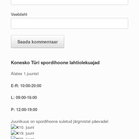
Veebileht
Konesko Türi spordihoone lahtiolekuajad
Alates 1.juunist
E-R: 10:00-20:00
L: 09:00-16:00
P: 12:00-19:00
Juunikuus on spordihoone suletud järgmistel päevadel:
10. juuni
19. juuni
23. juuni