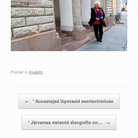
Posted in
Avaleht
.
Post navigation
←
* Suusatajad lõpetasid seeriavõistluse
* Järvamaa meistrid discgolfis on…
→