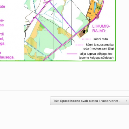
Türi Spordihoone avab alates 1.veebruarist…
→