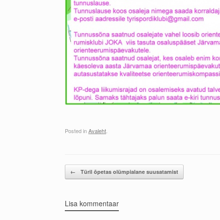
Posted in
Avaleht
.
Post navigation
←
Türil õpetas olümpialane suusatamist
Lisa kommentaar