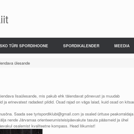
it
SKO TÜRI SPORDIHOONE
SPORDIKALENDER
MEEDIA
äiendava ülesande
äiendava lisaülesande, mis pakub ehk täiendavat põnevust ja muudab
 ja erinevatest radadest pildid. Osad rajad on väga laiad, kuid osad on kitsa
tunnusõna. Saada see tyrispordiklubi@gmail.com ja osaled ürituse peakorraldaja
välja nende Järvamaa orienteerumisteisipäevakute tasuta pääsmeid ja ühel
päevakul osalemist kvaliteetne kompass. Head liikumist!