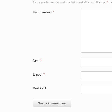
Sinu e-postiaadressi ei avaldata.
Nõutavad väljad on tähistatud
*
-ga
Kommenteeri
*
Nimi
*
E-post
*
Veebileht