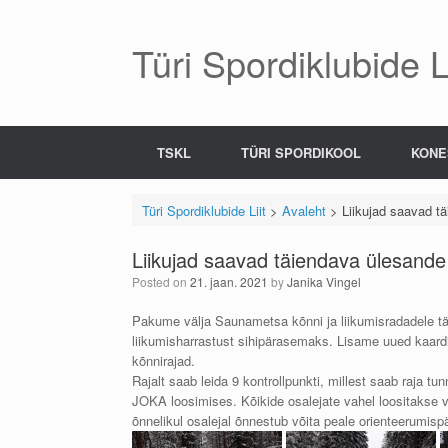
Skip
to
content
Türi Spordiklubide Li
TSKL
TÜRI SPORDIKOOL
KONE
Türi Spordiklubide Liit
>
Avaleht
>
Liikujad saavad t
Liikujad saavad täiendava ülesande
Posted on
21. jaan. 2021
by
Janika Vingel
Pakume välja Saunametsa kõnni ja liikumisradadele t
liikumisharrastust sihipärasemaks. Lisame uued kaardid
kõnnirajad.
Rajalt saab leida 9 kontrollpunkti, millest saab raja 
JOKA loosimises. Kõikide osalejate vahel loositakse 
õnnelikul osalejal õnnestub võita peale orienteerumis