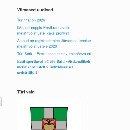
Viimased uudised
Türi triatlon 2026
IMsport noppis Eesti rannavolle
meistrivõistlustel kaks pronksi!
Alanud on registreerimine Järvamaa tennise
meistrivõistlustele 2026
Türi Sörk – Eesti taasiseseisvumispäeva eri
𝐄𝐞𝐬𝐭𝐢 𝐬𝐩𝐨𝐫𝐭𝐥𝐚𝐬𝐞𝐝 𝐯𝐨̃𝐢𝐭𝐬𝐢𝐝 𝐁𝐚𝐥𝐭𝐢 𝐯𝐨̃𝐢𝐬𝐭𝐤𝐨𝐧𝐝𝐥𝐢𝐤𝐞𝐥𝐭
𝐦𝐞𝐢𝐬𝐫𝐢𝐯𝐨̃𝐢𝐬𝐭𝐥𝐮𝐬𝐭𝐞𝐥𝐭 𝟗 𝐢𝐧𝐝𝐢𝐯𝐢𝐝𝐮𝐚𝐚𝐥𝐬𝐞𝐭
𝐦𝐞𝐢𝐬𝐭𝐫𝐢𝐭𝐢𝐢𝐭𝐥𝐢𝐭
Türi vald