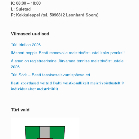
K: 08:00 – 18:00
L: Suletud
P: Kokkuleppel (tel. 5096812 Leonhard Soom)
Viimased uudised
Türi triatlon 2026
IMsport noppis Eesti rannavolle meistrivõistlustel kaks pronksi!
Alanud on registreerimine Järvamaa tennise meistrivõistlustele
2026
Türi Sörk – Eesti taasiseseisvumispäeva eri
𝐄𝐞𝐬𝐭𝐢 𝐬𝐩𝐨𝐫𝐭𝐥𝐚𝐬𝐞𝐝 𝐯𝐨̃𝐢𝐭𝐬𝐢𝐝 𝐁𝐚𝐥𝐭𝐢 𝐯𝐨̃𝐢𝐬𝐭𝐤𝐨𝐧𝐝𝐥𝐢𝐤𝐞𝐥𝐭 𝐦𝐞𝐢𝐬𝐫𝐢𝐯𝐨̃𝐢𝐬𝐭𝐥𝐮𝐬𝐭𝐞𝐥𝐭 𝟗
𝐢𝐧𝐝𝐢𝐯𝐢𝐝𝐮𝐚𝐚𝐥𝐬𝐞𝐭 𝐦𝐞𝐢𝐬𝐭𝐫𝐢𝐭𝐢𝐢𝐭𝐥𝐢𝐭
Türi vald