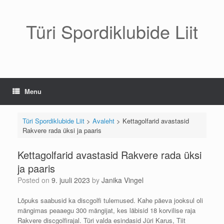
Skip
to
content
Türi Spordiklubide Liit
Menu
Türi Spordiklubide Liit
>
Avaleht
>
Kettagolfarid avastasid
Rakvere rada üksi ja paaris
Kettagolfarid avastasid Rakvere rada üksi
ja paaris
Posted on
9. juuli 2023
by
Janika Vingel
Lõpuks saabusid ka discgolfi tulemused. Kahe päeva jooksul oli
mängimas peaaegu 300 mängijat, kes läbisid 18 korvilise raja
Rakvere discgolfirajal. Türi valda esindasid Jüri Karus, Tiit