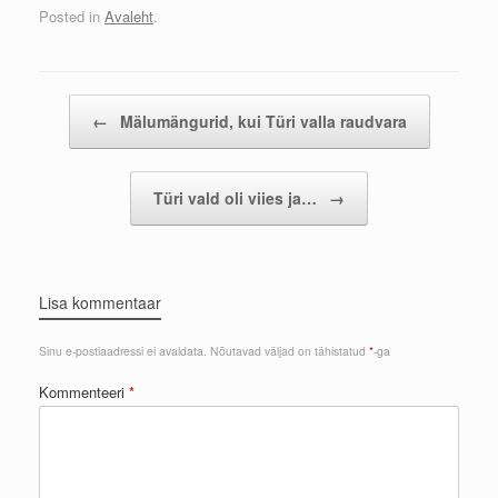
Posted in
Avaleht
.
Post navigation
←
Mälumängurid, kui Türi valla raudvara
Türi vald oli viies ja…
→
Lisa kommentaar
Sinu e-postiaadressi ei avaldata.
Nõutavad väljad on tähistatud
*
-ga
Kommenteeri
*