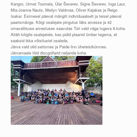
Kangro, Urmet Toomela, Ülar Ševerev, Signe Ševerev, Inga Laur,
Mia-Joanna Nauts, Meilyn Valdmaa, Oliver Kajakas ja Reigo
Isakar. Esimesel päeval mängiti individuaalselt ja teisel päeval
paarismänge. Kõigi osalejate pingutus läks arvesse ja 42
omavalitsuse arvestuses saavutas Türi vald väga tugeva 8.koha.
Aitäh kôigile osalejatele, kes pidid plaanid ûmber tegema, et
saaksid ikka võistlustel osaleda.
Järva vald olid seitsmes ja Paide linn üheteistkümnes.
Järvamaale tõid discgolfarid neljanda koha.