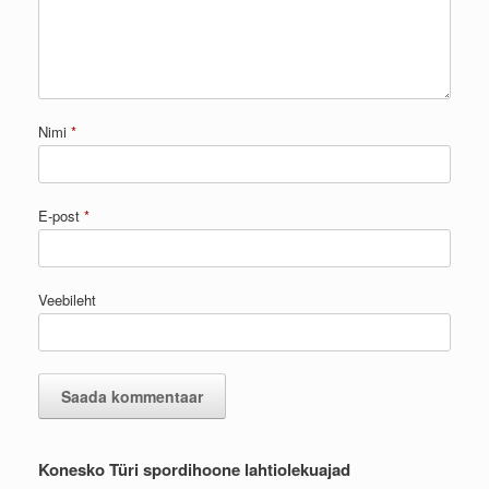
Nimi
*
E-post
*
Veebileht
Konesko Türi spordihoone lahtiolekuajad