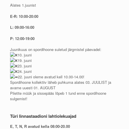
Alates 1.juunist
E-R: 10:00-20:00
L: 09:00-16:00
P: 12:00-19:00
Juunikuus on spordihoone suletud järgmistel päevadel:
10. juuni
19. juuni
23. juuni
24. juuni
22. juuni oleme avatud kell 10.00-14.00!
Spordihoone kollektiiv läheb puhkuma alates 03. JUULIST ja
avame uuesti 01. AUGUST
Piletite müük ja sissepääs lõpeb 1 tund enne spordihoone
sulgemist!
Türi linnastaadioni lahtiolekuajad
E, T, N, R avatud kella 08:00-20.00