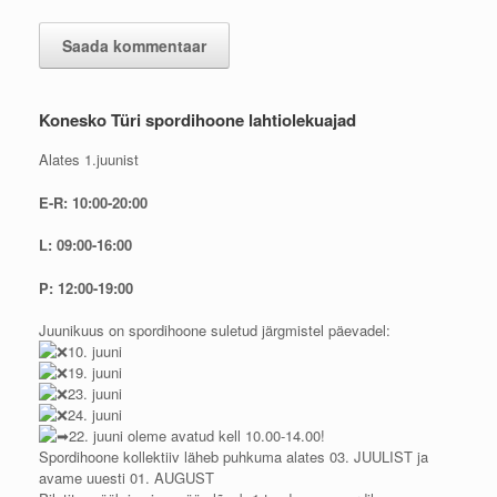
Konesko Türi spordihoone lahtiolekuajad
Alates 1.juunist
E-R: 10:00-20:00
L: 09:00-16:00
P: 12:00-19:00
Juunikuus on spordihoone suletud järgmistel päevadel:
10. juuni
19. juuni
23. juuni
24. juuni
22. juuni oleme avatud kell 10.00-14.00!
Spordihoone kollektiiv läheb puhkuma alates 03. JUULIST ja
avame uuesti 01. AUGUST