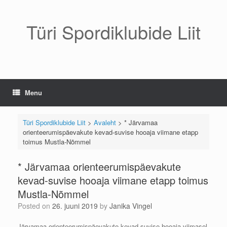
Skip
to
content
Türi Spordiklubide Liit
Menu
Türi Spordiklubide Liit
>
Avaleht
>
* Järvamaa
orienteerumispäevakute kevad-suvise hooaja viimane etapp
toimus Mustla-Nõmmel
* Järvamaa orienteerumispäevakute
kevad-suvise hooaja viimane etapp toimus
Mustla-Nõmmel
Posted on
26. juuni 2019
by
Janika Vingel
Järvamaa orienteerumispäevakute kevad-suvise hooaja viimasel