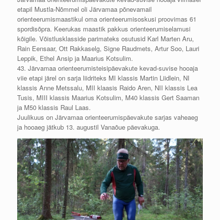
etapil Mustla-Nõmmel oli Järvamaa põnevamail
orienteerumismaastikul oma orienteerumisoskusi proovimas 61
spordisõpra. Keerukas maastik pakkus orienteerumiselamusi
kõigile. Võistlusklasside parimateks osutusid Karl Marten Aru,
Rain Eensaar, Ott Rakkaselg, Signe Raudmets, Artur Soo, Lauri
Leppik, Ethel Ansip ja Maarius Kotsulim.
43. Järvamaa orienteerumisteisipäevakute kevad-suvise hooaja
viie etapi järel on sarja liidriteks MI klassis Martin Liidlein, NI
klassis Anne Metssalu, MII klaasis Raido Aren, NII klassis Lea
Tusis, MIII klassis Maarius Kotsulim, M40 klassis Gert Saaman
ja M50 klassis Raul Laas.
Juulikuus on Järvamaa orienteerumispäevakute sarjas vaheaeg
ja hooaeg jätkub 13. augustil Vanaõue päevakuga.