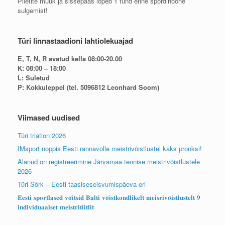
Piletite müük ja sissepääs lõpeb 1 tund enne spordihoone
sulgemist!
Türi linnastaadioni lahtiolekuajad
E, T, N, R avatud kella 08:00-20.00
K: 08:00 – 18:00
L: Suletud
P: Kokkuleppel (tel. 5096812 Leonhard Soom)
Viimased uudised
Türi triatlon 2026
IMsport noppis Eesti rannavolle meistrivõistlustel kaks pronksi!
Alanud on registreerimine Järvamaa tennise meistrivõistlustele
2026
Türi Sörk – Eesti taasiseseisvumispäeva eri
𝐄𝐞𝐬𝐭𝐢 𝐬𝐩𝐨𝐫𝐭𝐥𝐚𝐬𝐞𝐝 𝐯𝐨̃𝐢𝐭𝐬𝐢𝐝 𝐁𝐚𝐥𝐭𝐢 𝐯𝐨̃𝐢𝐬𝐭𝐤𝐨𝐧𝐝𝐥𝐢𝐤𝐞𝐥𝐭 𝐦𝐞𝐢𝐬𝐫𝐢𝐯𝐨̃𝐢𝐬𝐭𝐥𝐮𝐬𝐭𝐞𝐥𝐭 𝟗
𝐢𝐧𝐝𝐢𝐯𝐢𝐝𝐮𝐚𝐚𝐥𝐬𝐞𝐭 𝐦𝐞𝐢𝐬𝐭𝐫𝐢𝐭𝐢𝐢𝐭𝐥𝐢𝐭