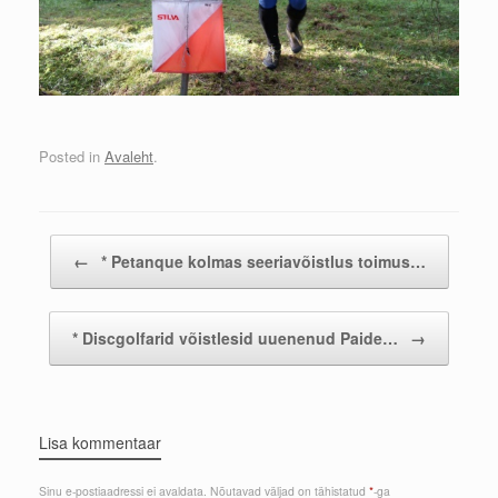
Posted in
Avaleht
.
Post navigation
←
* Petanque kolmas seeriavõistlus toimus…
* Discgolfarid võistlesid uuenenud Paide…
→
Lisa kommentaar
Sinu e-postiaadressi ei avaldata.
Nõutavad väljad on tähistatud
*
-ga