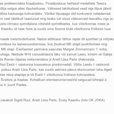
ses probleemideta finaaljooksu. Finaaljooksus heitlesid medalitele Tereza
itja selgus alles lõpuheitluses. Väikesed taktikalised vead raja lõpus jätsid
ndilise kaotusega kolmandaks. Võrdse lõpuajaga olid konkurenti nobedamad.
 veel täielikult taastunud ning lisaks tuli sisse väiksemaid teevaliku vigu ja
luste viimase sprindialana võisteldi sprinditeates, kus võistkonnas mees ja
y Kaasiku oli taas hoos ja suutis oma Soome klubi võistkonna finišisse tuua
aade meistrivõistlustel. Naiste eliitklassi lähtus rajale 39 sportlast ja võitjak
koondisse ka laskesuusatamises, kus jõudnud MK etapil punktikohale ning
se MK etapi. Eestlastest parimana saavutas Margret Zimmermann 7. koha.
ohaga. Neidude W16 vanuseklassis läks või samuti Leetu, kiireim oli Gabija
ia Atonen lõpetas seitsmendana ja Anett Liisa Parts üheksanda.
 Ruul Eesti-1 naiskonna koosseisus pronksmedali. Võitis Leedu-1 naiskond.
jooksu Anett Liisa Parts, kes suutis eelmise päeva eksimustest teha õiged
vutas teise etapiaja ja tõi Eesti-1 võistkonna finišisse kolmandana.
eitsis ja Itaalias. Kohalikud orienteerumismeistrid selguvad lühirajal 2.
e 4. juunil Paides.
_vasakult Sigrid Ruul, Anett Liisa Parts, Evely Kaasiku (foto OK JOKA).