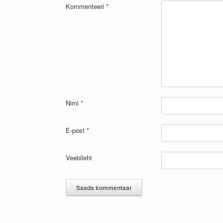
Kommenteeri
*
Nimi
*
E-post
*
Veebileht