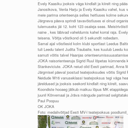
Evely Kaasiku jooksis väga kindlalt ja kiirelt ning pää
Janosikova, Venla Harju ja Evely Kaasiku vahel, kus võ
meie parima orienteeruja selles heitluses kolme seku
Järgneva päeva sprindi tavavõistluses ei olnud organism
tulemuseks jäi 12. koht 123 osaleja seas. Meistrivõist
naine , kes läbivad vaheldumis kahel korral raja. Evel
teisena. Võitja võistkond oli 5 sekundit nobedam.
Samal ajal võistlesid kolm klubi sportlast Leedus Baltim
tuli Leedu talent Judita Traubaite, kes kuulub Leedu 
samuti võitis talvel Haanjas orienteerumissuusatami
JOKA naisorienteeruja Sigrid Ruul lõpetas kümnenda k
Stankeviciute. JOKA neiud olid Eesti parimad, Anna M
Järgmisel päeval joostud teatejooksudes võitis Sigrid
Neidude W16 vanuseklassi teatejooksus tegi väga hea 
järeldused ja jooksis seekord kindlalt ning kiirelt, saa
Koondiste hooaeg jätkub maikuu lõpus MK etappidega Šv
juunil Kõrvemaal ja Jräva mängude parimad selgitataks
Paul Poopuu
OK JOKA
Foto: medalivõitjad Eesti MV-l teatejooksus poodiumil