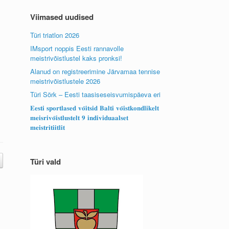
Viimased uudised
Türi triatlon 2026
IMsport noppis Eesti rannavolle
meistrivõistlustel kaks pronksi!
Alanud on registreerimine Järvamaa tennise
meistrivõistlustele 2026
Türi Sörk – Eesti taasiseseisvumispäeva eri
𝐄𝐞𝐬𝐭𝐢 𝐬𝐩𝐨𝐫𝐭𝐥𝐚𝐬𝐞𝐝 𝐯𝐨̃𝐢𝐭𝐬𝐢𝐝 𝐁𝐚𝐥𝐭𝐢 𝐯𝐨̃𝐢𝐬𝐭𝐤𝐨𝐧𝐝𝐥𝐢𝐤𝐞𝐥𝐭
𝐦𝐞𝐢𝐬𝐫𝐢𝐯𝐨̃𝐢𝐬𝐭𝐥𝐮𝐬𝐭𝐞𝐥𝐭 𝟗 𝐢𝐧𝐝𝐢𝐯𝐢𝐝𝐮𝐚𝐚𝐥𝐬𝐞𝐭
𝐦𝐞𝐢𝐬𝐭𝐫𝐢𝐭𝐢𝐢𝐭𝐥𝐢𝐭
Türi vald