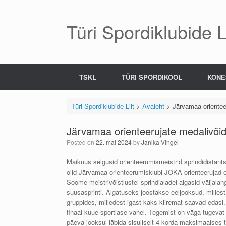
Skip
to
content
Türi Spordiklubide Li
TSKL
TÜRI SPORDIKOOL
KONE
Türi Spordiklubide Liit
>
Avaleht
>
Järvamaa orienteer
Järvamaa orienteerujate medalivõidu
Posted on
22. mai 2024
by
Janika Vingel
Maikuus selgusid orienteerumismeistrid sprindidistants
olid Järvamaa orienteerumisklubi JOKA orienteerujad e
Soome meistrivõistlustel sprindialadel algasid väljala
suusasprinti. Algatuseks joostakse eeljooksud, millest
gruppides, milledest igast kaks kiiremat saavad edasi.
finaal kuue sportlase vahel. Tegemist on väga tugevat 
päeva jooksul läbida sisuliselt 4 korda maksimaalses te