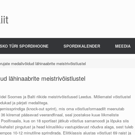
it
SKO TÜRI SPORDIHOONE
SPORDIKALENDER
MEEDIA
ujate medalivõidud lähinaabrite meistrivõistlustel
d lähinaabrite meistrivõistlustel
idel Soomes ja Balti riikide meistrivõistlused Leedus. Mõlematel võistlustel
dukad ja pärjati medalitega.
ngemissprindiga (knock-out sprint), mis oma võistlusformaadilt meenutab
 36 kiiremat pääsevad veerandfinaal, seal joostakse kuue liikmeliste
 Poolfinaalis, kus on 18 sportlast jätkub võistlus samamoodi ja lõpuks siis
kehalist pingutust ja head kiiruslikku vastupidavust nõudva alaga, sest tuleb
mpos 10-12 minutiline sprindirada. Eliitklassis alustas võistlust 69 naist ja