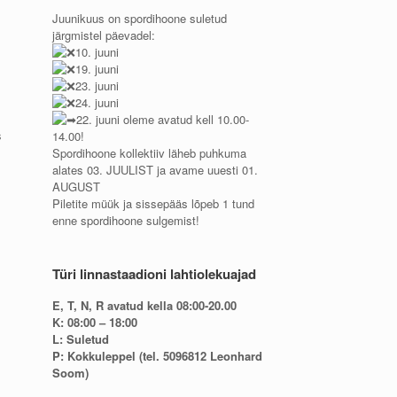
Juunikuus on spordihoone suletud
järgmistel päevadel:
10. juuni
19. juuni
23. juuni
24. juuni
22. juuni oleme avatud kell 10.00-
s
14.00!
Spordihoone kollektiiv läheb puhkuma
alates 03. JUULIST ja avame uuesti 01.
AUGUST
Piletite müük ja sissepääs lõpeb 1 tund
enne spordihoone sulgemist!
Türi linnastaadioni lahtiolekuajad
E, T, N, R avatud kella 08:00-20.00
K: 08:00 – 18:00
L: Suletud
P: Kokkuleppel (tel. 5096812 Leonhard
Soom)