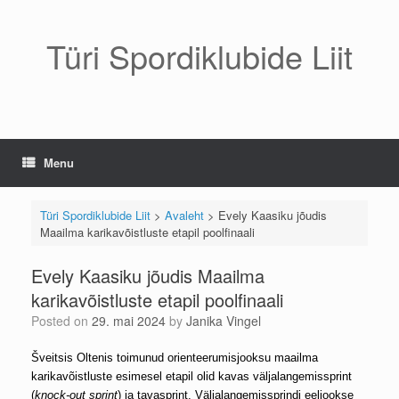
Skip
to
content
Türi Spordiklubide Liit
Menu
Türi Spordiklubide Liit
>
Avaleht
>
Evely Kaasiku jõudis
Maailma karikavõistluste etapil poolfinaali
Evely Kaasiku jõudis Maailma
karikavõistluste etapil poolfinaali
Posted on
29. mai 2024
by
Janika Vingel
Šveitsis Oltenis toimunud orienteerumisjooksu maailma
karikavõistluste esimesel etapil olid kavas väljalangemissprint
(
knock-out sprint
) ja tavasprint. Väljalangemissprindi eeljookse