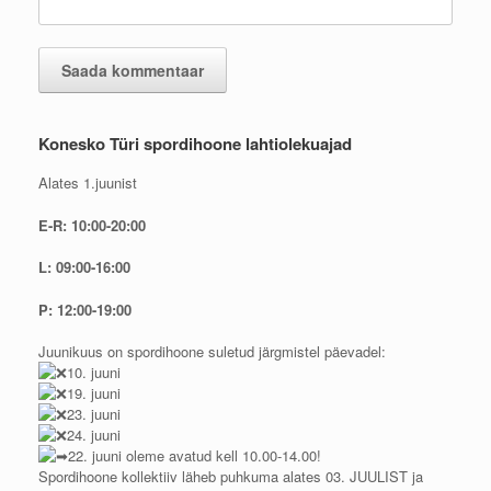
Konesko Türi spordihoone lahtiolekuajad
Alates 1.juunist
E-R: 10:00-20:00
L: 09:00-16:00
P: 12:00-19:00
Juunikuus on spordihoone suletud järgmistel päevadel:
10. juuni
19. juuni
23. juuni
24. juuni
22. juuni oleme avatud kell 10.00-14.00!
Spordihoone kollektiiv läheb puhkuma alates 03. JUULIST ja