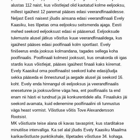
alustas 112 naist, kus võistlejad olid kaotatud kolme eeljooksu,
millest igaühest 12 paremat pääses edasi veerandfinaalidesse.
Neljast Eesti naisest jõudis ainsana edasi veerandfinaali Evely
Kaasiku, kes lõpetas oma eeljooksu seitsmenda ajaga. Eesti
mehed seekord eeljooksust edasi ei pääsenud. Eeljooksude
tulemuste alusel jätkus võistlus kuue veerandfinaalidega, kus
igaühest pääses edasi poolfinaali kolm sportlast. Evely
finišeerus enda jooksus kolmandana, tagades sellega koha
poolfinaalis. Poolfinaali kolmest jooksust, kus omakorda oli igas
stardis kuus võistlejat, pääses igaühest finaali kaks kiiremat.
Evely Kaasikul oma poolfinaalist seekord kahe edasijõudja
sekka pääseda ei õnnestunud ja aegade alusel jäi seekord 16.
koht. Evely enda hinnangul oli eeljooksus ja veerandfinaalis
enesetunne ja jooksuvõime väga hea, ent poolfinaalis ta end
enam nii hästi ei tundnud ja jäi konkurentidele alla. Finaaliuks jäi
seekord avamata, kuid edenemine poolfinaalini oli tunnustus
väga heast vormist. Võistluse võitis Tove Alexandersson
Rootsist.
MK võistluste teise alana oli kavas tavasprint, kus starditakse
minutilise intervalliga. Ka sel alal jõudis Evely Kaasiku Maailma
karikavõistluste punktikohale, lõpetades võistluse 34. kohaga.