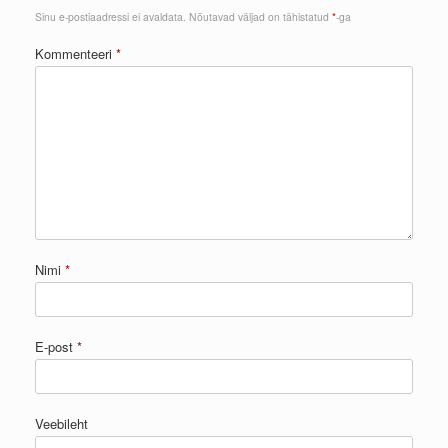
Sinu e-postiaadressi ei avaldata.
Nõutavad väljad on tähistatud
*
-ga
Kommenteeri
*
Nimi
*
E-post
*
Veebileht