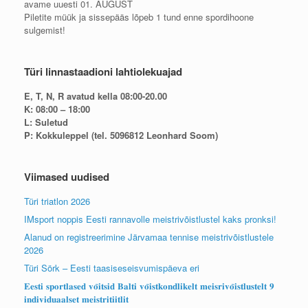
avame uuesti 01. AUGUST
Piletite müük ja sissepääs lõpeb 1 tund enne spordihoone
sulgemist!
Türi linnastaadioni lahtiolekuajad
E, T, N, R avatud kella 08:00-20.00
K: 08:00 – 18:00
L: Suletud
P: Kokkuleppel (tel. 5096812 Leonhard Soom)
Viimased uudised
Türi triatlon 2026
IMsport noppis Eesti rannavolle meistrivõistlustel kaks pronksi!
Alanud on registreerimine Järvamaa tennise meistrivõistlustele
2026
Türi Sörk – Eesti taasiseseisvumispäeva eri
𝐄𝐞𝐬𝐭𝐢 𝐬𝐩𝐨𝐫𝐭𝐥𝐚𝐬𝐞𝐝 𝐯𝐨̃𝐢𝐭𝐬𝐢𝐝 𝐁𝐚𝐥𝐭𝐢 𝐯𝐨̃𝐢𝐬𝐭𝐤𝐨𝐧𝐝𝐥𝐢𝐤𝐞𝐥𝐭 𝐦𝐞𝐢𝐬𝐫𝐢𝐯𝐨̃𝐢𝐬𝐭𝐥𝐮𝐬𝐭𝐞𝐥𝐭 𝟗
𝐢𝐧𝐝𝐢𝐯𝐢𝐝𝐮𝐚𝐚𝐥𝐬𝐞𝐭 𝐦𝐞𝐢𝐬𝐭𝐫𝐢𝐭𝐢𝐢𝐭𝐥𝐢𝐭