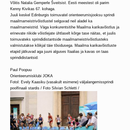
Võitis Natalia Gemperle Šveitsist. Eesti meestest oli parim
Kenny Kivikas 67. kohaga.
Juuli keskel Edinburgis toimuvatel orienteerumisjooksu sprindi
maailmameistrivõistlustel selguvad neil aladel ka
maailmameistrid. Väga konkurentsitihe Maailma karikavõistlus ja
erinevate riikide võistlejate ühtlaselt kõrge tase näitas, et juulis
toimuvateks sprindidistantside maailmameistrivõistlusteks
valmistutakse kõikjal täie tõsidusega. Maailma karikavõistluste
etapid jätkuvad aga juuni alguses Itaalias ja kavas on taas
sprindidistantsid.
Paul Poopuu
Orienteerumisklubi JOKA
Fotol: Evely Kaasiku (vasakult esimene) väljalangemissprindi
poolfinaali stardis / Foto Silvian Schletti /