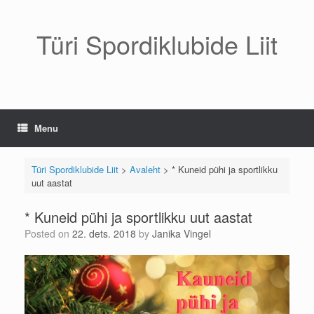
Skip
to
content
Türi Spordiklubide Liit
Menu
Türi Spordiklubide Liit
>
Avaleht
>
* Kuneid pühi ja sportlikku
uut aastat
* Kuneid pühi ja sportlikku uut aastat
Posted on
22. dets. 2018
by
Janika Vingel