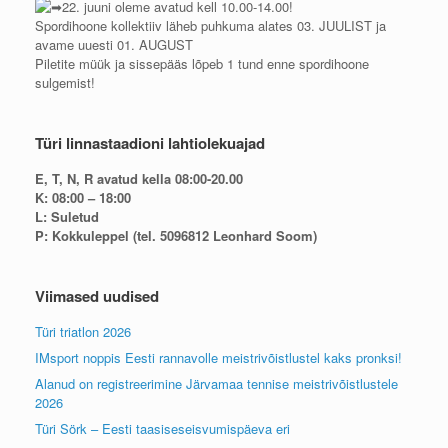
22. juuni oleme avatud kell 10.00-14.00!
Spordihoone kollektiiv läheb puhkuma alates 03. JUULIST ja
avame uuesti 01. AUGUST
Piletite müük ja sissepääs lõpeb 1 tund enne spordihoone
sulgemist!
Türi linnastaadioni lahtiolekuajad
E, T, N, R avatud kella 08:00-20.00
K: 08:00 – 18:00
L: Suletud
P: Kokkuleppel (tel. 5096812 Leonhard Soom)
Viimased uudised
Türi triatlon 2026
IMsport noppis Eesti rannavolle meistrivõistlustel kaks pronksi!
Alanud on registreerimine Järvamaa tennise meistrivõistlustele
2026
Türi Sörk – Eesti taasiseseisvumispäeva eri