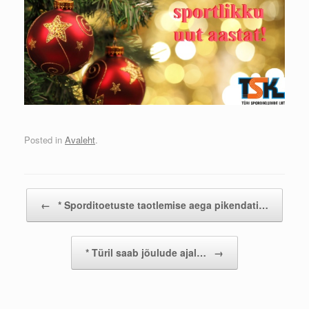
Posted in
Avaleht
.
Post navigation
←
* Sporditoetuste taotlemise aega pikendati…
* Türil saab jõulude ajal…
→