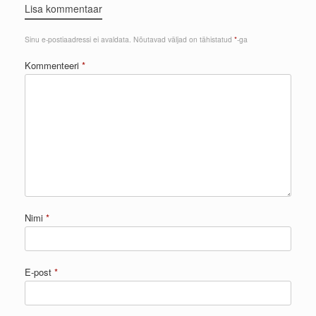
Lisa kommentaar
Sinu e-postiaadressi ei avaldata.
Nõutavad väljad on tähistatud
*
-ga
Kommenteeri
*
Nimi
*
E-post
*