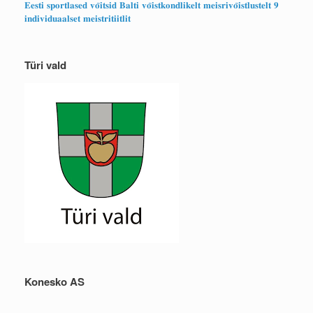
𝐄𝐞𝐬𝐭𝐢 𝐬𝐩𝐨𝐫𝐭𝐥𝐚𝐬𝐞𝐝 𝐯𝐨̃𝐢𝐭𝐬𝐢𝐝 𝐁𝐚𝐥𝐭𝐢 𝐯𝐨̃𝐢𝐬𝐭𝐤𝐨𝐧𝐝𝐥𝐢𝐤𝐞𝐥𝐭 𝐦𝐞𝐢𝐬𝐫𝐢𝐯𝐨̃𝐢𝐬𝐭𝐥𝐮𝐬𝐭𝐞𝐥𝐭 𝟗
𝐢𝐧𝐝𝐢𝐯𝐢𝐝𝐮𝐚𝐚𝐥𝐬𝐞𝐭 𝐦𝐞𝐢𝐬𝐭𝐫𝐢𝐭𝐢𝐢𝐭𝐥𝐢𝐭
Türi vald
Konesko AS