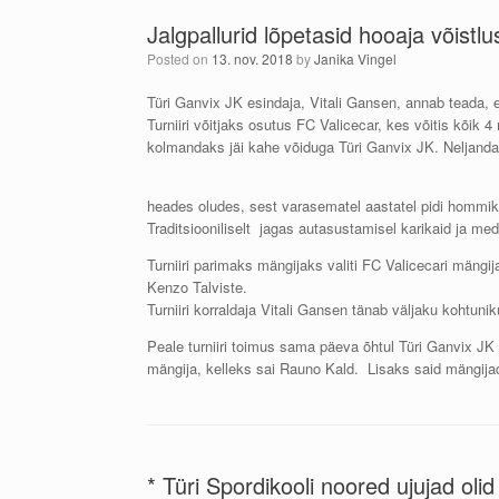
Jalgpallurid lõpetasid hooaja võis
Posted on
13. nov. 2018
by
Janika Vingel
Türi Ganvix JK esindaja, Vitali Gansen, annab teada,
Turniiri võitjaks osutus FC Valicecar, kes võitis kõik 
kolmandaks jäi kahe võiduga Türi Ganvix JK. Neljandaks
heades oludes, sest varasematel aastatel pidi hommiku
Traditsiooniliselt jagas autasustamisel karikaid ja me
Turniiri parimaks mängijaks valiti FC Valicecari mäng
Kenzo Talviste.
Turniiri korraldaja Vitali Gansen tänab väljaku kohtunik
Peale turniiri toimus sama päeva õhtul Türi Ganvix J
mängija, kelleks sai Rauno Kald. Lisaks said mängijad
* Türi Spordikooli noored ujujad oli