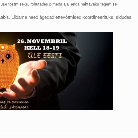
isuse tõstmiseks, rõhutades pimeda ajal enda nähtavaks tegemise
aabis. Liidame need ägedad ettevõtmised koordineerituks, sidudes