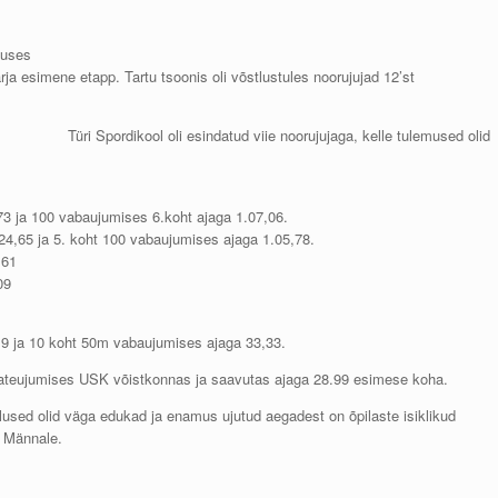
kuses
arja esimene etapp. Tartu tsoonis oli võstlustules noorujujad 12’st
Türi Spordikool oli esindatud viie noorujujaga, kelle tulemused olid
3 ja 100 vabaujumises 6.koht ajaga 1.07,06.
.24,65 ja 5. koht 100 vabaujumises ajaga 1.05,78.
,61
09
9 ja 10 koht 50m vabaujumises ajaga 33,33.
eateujumises USK võistkonnas ja saavutas ajaga 28.99 esimese koha.
tlused olid väga edukad ja enamus ujutud aegadest on õpilaste isiklikud
o Männale.