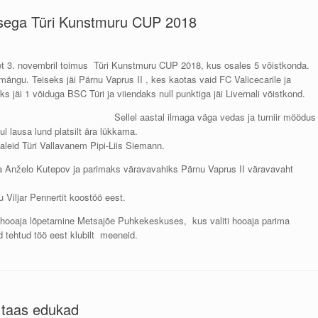
tlusega Türi Kunstmuru CUP 2018
 et 3. novembril toimus Türi Kunstmuru CUP 2018, kus osales 5 võistkonda.
4 mängu. Teiseks jäi Pärnu Vaprus II , kes kaotas vaid FC Valicecarile ja
 jäi 1 võiduga BSC Türi ja viiendaks null punktiga jäi Livernali võistkond.
Sellel aastal ilmaga väga vedas ja turniir möödus
l lausa lund platsilt ära lükkama.
daleid Türi Vallavanem Pipi-Liis Siemann.
ija Anželo Kutepov ja parimaks väravavahiks Pärnu Vaprus II väravavaht
u Viljar Pennertit koostöö eest.
K hooaja lõpetamine Metsajõe Puhkekeskuses, kus valiti hooaja parima
 tehtud töö eest klubilt meeneid.
d taas edukad