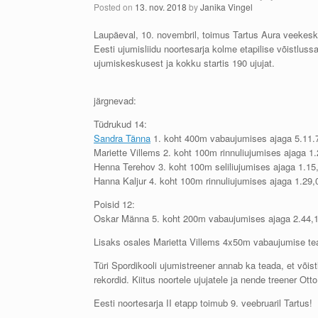
Posted on
13. nov. 2018
by
Janika Vingel
Laupäeval, 10. novembril, toimus Tartus Aura veekes
Eesti ujumisliidu noortesarja kolme etapilise võistluss
ujumiskeskusest ja kokku startis 190 ujujat.
järgnevad:
Tüdrukud 14:
Sandra Tänna
1. koht 400m vabaujumises ajaga 5.11.7
Mariette Villems 2. koht 100m rinnuliujumises ajaga 1
Henna Terehov 3. koht 100m seliliujumises ajaga 1.15
Hanna Kaljur 4. koht 100m rinnuliujumises ajaga 1.29,
Poisid 12:
Oskar Männa 5. koht 200m vabaujumises ajaga 2.44,1
Lisaks osales Marietta Villems 4x50m vabaujumise t
Türi Spordikooli ujumistreener annab ka teada, et võis
rekordid. Kiitus noortele ujujatele ja nende treener Ott
Eesti noortesarja II etapp toimub 9. veebruaril Tartus!