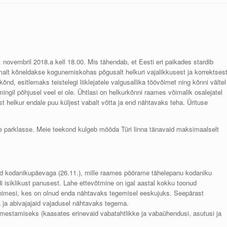
 novembril 2018.a kell 18.00. Mis tähendab, et Eesti eri paikades stardib
malt kõneldakse kogunemiskohas põgusalt helkuri vajalikkusest ja korrektses
õnd, esitlemaks teistelegi liiklejatele valgusallika töövõimet ning kõnni vältel
ingil põhjusel veel ei ole. Ühtlasi on helkurkõnni raames võimalik osalejatel
 helkur endale puu küljest vabalt võtta ja end nähtavaks teha. Ürituse
e parklasse. Meie teekond kulgeb mööda Türi linna tänavaid maksimaalselt
ud kodanikupäevaga (26.11.), mille raames pöörame tähelepanu kodaniku
idi isiklikust panusest. Lahe ettevõtmine on igal aastal kokku toonud
 inimesi, kes on olnud enda nähtavaks tegemisel eeskujuks. Seepärast
ja abivajajaid vajadusel nähtavaks tegema.
estamiseks (kaasates erinevaid vabatahtlikke ja vabaühendusi, asutusi ja