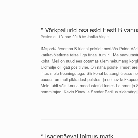
* Võrkpallurid osalesid Eesti B vanus
Posted on
13. nov. 2018
by
Janika Vingel
IMsport/Järvamaa B-klassi poisid koostöös Paide Võrk
karikavõistluste teise liiga finaal turniiril. Me saavu
koha. Meil on nüüd ees ootamas üleminekumäng kõrgl
Üldmulje oli igati positiivne. On näha poistel ilmset ar
liitus meie treeningutega. Siinkohal kutsungi ülesse noo
puudus on meil pikkadest poistest ja eelnev kokkupuude
Meie tubli võistkonna moodustasid Indrek Lammer ja S
pommitajad, Kevin Kinev ja Sander Perillus sidemän
* Isadepäeval toimus matk