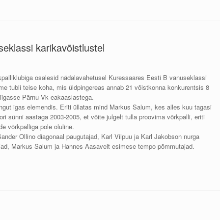
eklassi karikavõistlustel
palliklubiga osalesid nädalavahetusel Kuressaares Eesti B vanuseklassi
tasime tubli teise koha, mis üldpingereas annab 21 võistkonna konkurentsis 8
iigasse Pärnu Vk eakaaslastega.
engut
igas elemendis. Eriti üllatas mind Markus Salum, kes alles kuu tagasi
ri sünni aastaga 2003-2005, et võite julgelt tulla proovima võrkpalli, eriti
 võrkpalliga pole oluline.
ander Ollino diagonaal paugutajad, Karl Vilpuu ja Karl Jakobson nurga
gijad, Markus Salum ja Hannes Aasavelt esimese tempo põmmutajad.