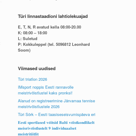
Türi linnastaadioni lahtiolekuajad
E, T, N, R avatud kella 08:00-20.00
K: 08:00 – 18:00
L: Suletud
t
P: Kokkuleppel (tel. 5096812 Leonhard
Soom)
Viimased uudised
Türi triatlon 2026
IMsport noppis Eesti rannavolle
meistrivõistlustel kaks pronksi!
Alanud on registreerimine Järvamaa tennise
meistrivõistlustele 2026
Türi Sörk – Eesti taasiseseisvumispäeva eri
𝐄𝐞𝐬𝐭𝐢 𝐬𝐩𝐨𝐫𝐭𝐥𝐚𝐬𝐞𝐝 𝐯𝐨̃𝐢𝐭𝐬𝐢𝐝 𝐁𝐚𝐥𝐭𝐢 𝐯𝐨̃𝐢𝐬𝐭𝐤𝐨𝐧𝐝𝐥𝐢𝐤𝐞𝐥𝐭
𝐦𝐞𝐢𝐬𝐫𝐢𝐯𝐨̃𝐢𝐬𝐭𝐥𝐮𝐬𝐭𝐞𝐥𝐭 𝟗 𝐢𝐧𝐝𝐢𝐯𝐢𝐝𝐮𝐚𝐚𝐥𝐬𝐞𝐭
𝐦𝐞𝐢𝐬𝐭𝐫𝐢𝐭𝐢𝐢𝐭𝐥𝐢𝐭