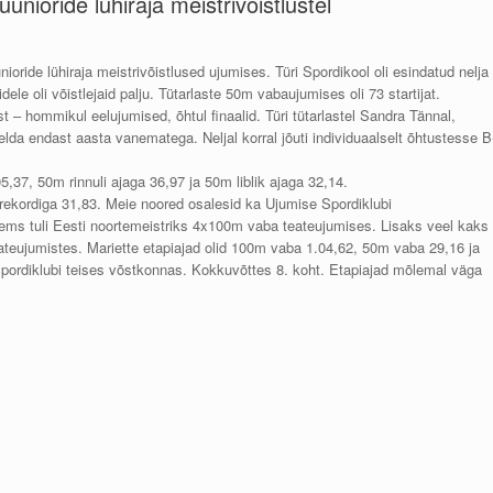
uunioride lühiraja meistrivõistlustel
nioride lühiraja meistrivõistlused ujumises. Türi Spordikool oli esindatud nelja
le oli võistlejaid palju. Tütarlaste 50m vabaujumises oli 73 startijat.
t – hommikul eelujumised, õhtul finaalid. Türi tütarlastel Sandra Tännal,
stelda endast aasta vanematega. Neljal korral jõuti individuaalselt õhtustesse B
,37, 50m rinnuli ajaga 36,97 ja 50m liblik ajaga 32,14.
 rekordiga 31,83. Meie noored osalesid ka Ujumise Spordiklubi
lems tuli Eesti noortemeistriks 4x100m vaba teateujumises. Lisaks veel kaks
eujumistes. Mariette etapiajad olid 100m vaba 1.04,62, 50m vaba 29,16 ja
Spordiklubi teises võstkonnas. Kokkuvõttes 8. koht. Etapiajad mõlemal väga