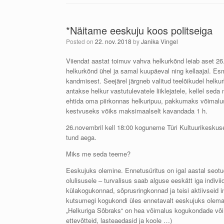
*Näitame eeskuju koos politseiga
Posted on
22. nov. 2018
by
Janika Vingel
Viiendat aastat toimuv vahva helkurkõnd leiab aset 26.
helkurkõnd ühel ja samal kuupäeval ning kellaajal. Es
kandmisest. Seejärel järgneb valitud teelõikudel helkurk
antakse helkur vastutulevatele liiklejatele, kellel
seda m
ehtida oma piirkonnas helkuripuu, pakkumaks võimalust
kestvuseks võiks maksimaalselt kavandada 1 h.
26.novembril kell 18:00 koguneme Türi Kultuurikeskus
tund aega.
Miks me seda teeme?
Eeskujuks olemine. Ennetusüritus on igal aastal seot
olulisusele – turvalisus saab alguse eeskätt iga indivi
külakogukonnad, sõprusringkonnad ja teisi aktiivseid
kutsumegi kogukondi üles ennetavalt eeskujuks olema 
„Helkuriga Sõbraks“ on hea võimalus kogukondade võim
ettevõtteid, lasteaedasid ja koole …)