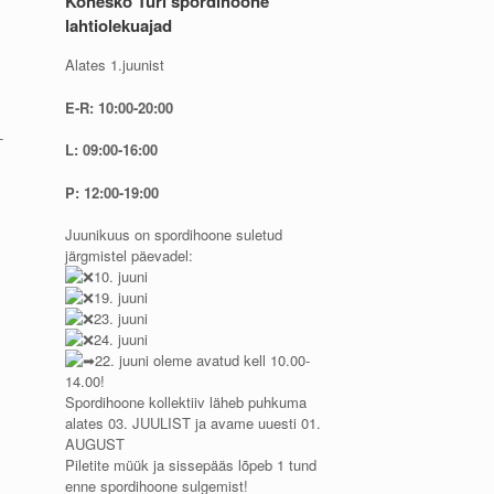
Konesko Türi spordihoone
lahtiolekuajad
Alates 1.juunist
E-R: 10:00-20:00
-
L: 09:00-16:00
P: 12:00-19:00
Juunikuus on spordihoone suletud
järgmistel päevadel:
10. juuni
19. juuni
23. juuni
24. juuni
22. juuni oleme avatud kell 10.00-
14.00!
Spordihoone kollektiiv läheb puhkuma
alates 03. JUULIST ja avame uuesti 01.
AUGUST
Piletite müük ja sissepääs lõpeb 1 tund
enne spordihoone sulgemist!