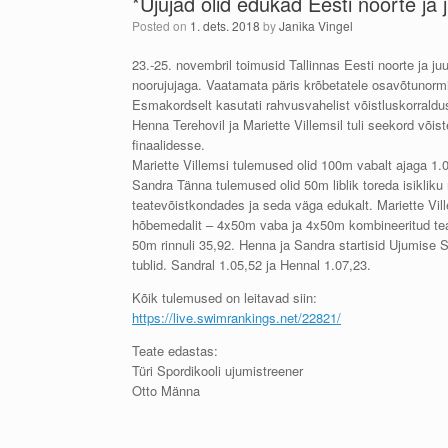
*Ujujad olid edukad Eesti noorte ja j
Posted on
1. dets. 2018
by
Janika Vingel
23.-25. novembril toimusid Tallinnas Eesti noorte ja juu
noorujujaga. Vaatamata päris krõbetatele osavõtunormide
Esmakordselt kasutati rahvusvahelist võistluskorraldus
Henna Terehovi
l ja Mariette Villemsil tuli seekord või
finaalidesse.
Mariette Villemsi tulemused olid 100m vabalt ajaga 1.05
Sandra Tänna tulemused olid 50m liblik toreda isikliku
teatevõistkondades ja seda väga edukalt. Mariette Vil
hõbemedalit – 4x50m vaba ja 4x50m kombineeritud teat
50m rinnuli 35,92. Henna ja Sandra startisid Ujumise 
tublid. Sandral 1.05,52 ja Hennal 1.07,23.
Kõik tulemused on leitavad siin:
https://live.swimrankings.net/22821/
Teate edastas:
Türi Spordikooli ujumistreener
Otto Männa