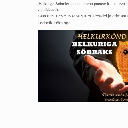
„Helkuriga Sõbraks“ anname oma panuse liiklusturval
vajalikkusele
eriaegadel ja erimast
Helkurüritusi toimub eripaigus
kodanikupäevaga