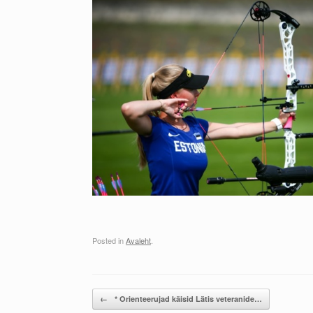
Posted in
Avaleht
.
Post navigation
←
* Orienteerujad käisid Lätis veteranide…