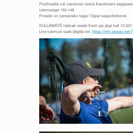
Poolfinaalis tuli vastamisi seista Kasahstani segapaari
tulemusega 152-148.
Finaalis on vastasteks tugev Taipei segavõistkond.
KULLAMATŠ hakkab reedel Eesti aja järgi kell 13:30!!
Live-tulemusi saab jälgida siit:
https://info.ianseo.net/