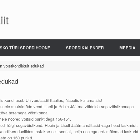
it
SKO TÜRI SPORDIHOONE
SPORDIKALENDER
MEEDIA
n võistkondlikult edukad
 edukad
tkond laseb Universiaadil Itaalias, Napolis kullamatšis!
lusele suutsid õde-vend Lisell ja Robin Jäätma võidelda segavõistkonnaga
ks kõva tasemega võistkonda.
meie noored võitsid punktidega 156-151.
nud Türg
i segavõistkond. Robin ja Lisell Jäätma näitasid väga head laskmist,
kondlikes duellides lastakse neli seeriat, nelja noolega ehk mõlemad laskurid
sta on 160 punkti.