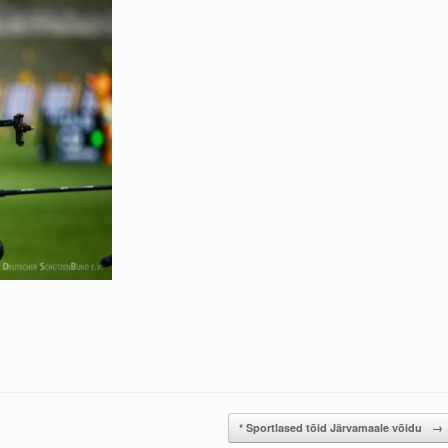
* Sportlased tõid Järvamaale võidu
→