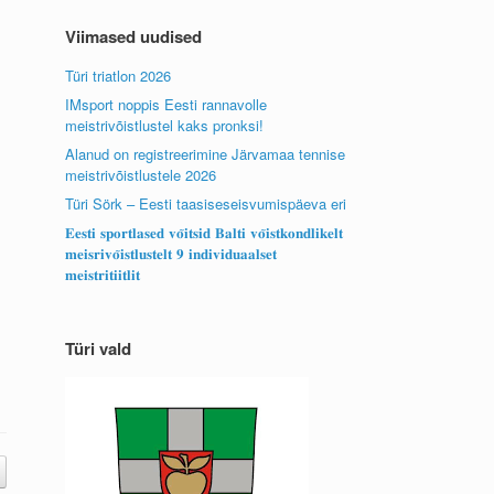
Viimased uudised
Türi triatlon 2026
IMsport noppis Eesti rannavolle
meistrivõistlustel kaks pronksi!
Alanud on registreerimine Järvamaa tennise
meistrivõistlustele 2026
Türi Sörk – Eesti taasiseseisvumispäeva eri
𝐄𝐞𝐬𝐭𝐢 𝐬𝐩𝐨𝐫𝐭𝐥𝐚𝐬𝐞𝐝 𝐯𝐨̃𝐢𝐭𝐬𝐢𝐝 𝐁𝐚𝐥𝐭𝐢 𝐯𝐨̃𝐢𝐬𝐭𝐤𝐨𝐧𝐝𝐥𝐢𝐤𝐞𝐥𝐭
𝐦𝐞𝐢𝐬𝐫𝐢𝐯𝐨̃𝐢𝐬𝐭𝐥𝐮𝐬𝐭𝐞𝐥𝐭 𝟗 𝐢𝐧𝐝𝐢𝐯𝐢𝐝𝐮𝐚𝐚𝐥𝐬𝐞𝐭
𝐦𝐞𝐢𝐬𝐭𝐫𝐢𝐭𝐢𝐢𝐭𝐥𝐢𝐭
Türi vald