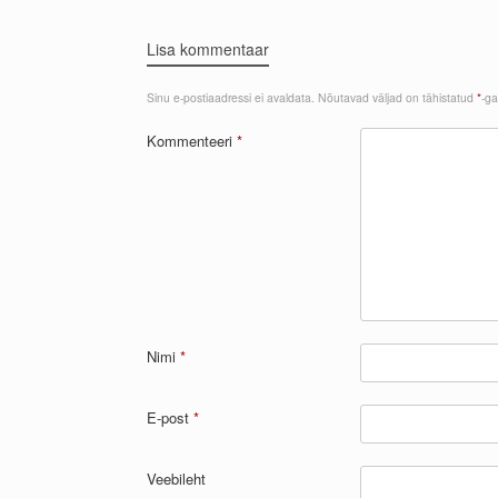
Lisa kommentaar
Sinu e-postiaadressi ei avaldata.
Nõutavad väljad on tähistatud
*
-ga
Kommenteeri
*
Nimi
*
E-post
*
Veebileht