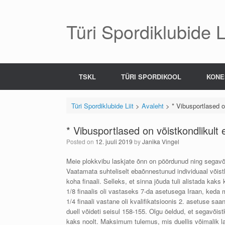
Skip
to
content
Türi Spordiklubide Li
TSKL
TÜRI SPORDIKOOL
KONE
Türi Spordiklubide Liit
>
Avaleht
>
* Vibusportlased o
* Vibusportlased on võistkondlikult
Posted on
12. juuli 2019
by
Janika Vingel
Meie plokkvibu laskjate õnn on pöördunud ning segavõis
Vaatamata suhteliselt ebaõnnestunud individuaal võist
koha finaali. Selleks, et sinna jõuda tuli alistada ka
1/8 finaalis oli vastaseks 7-da asetusega Iraan, keda 
1/4 finaali vastane oli kvalifikatsioonis 2. asetuse saa
duell võideti seisul 158-155. Olgu öeldud, et segavõist
kaks noolt. Maksimum tulemus, mis duellis võimalik la