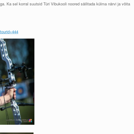
ga. Ka sel korral suutsid Türi Vibukooli noored säilitada külma närvi ja võita
?tourid=444