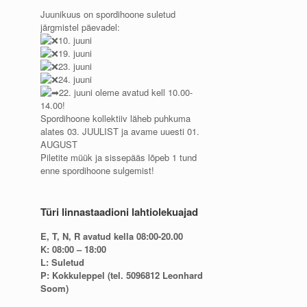
Juunikuus on spordihoone suletud
järgmistel päevadel:
10. juuni
19. juuni
23. juuni
24. juuni
22. juuni oleme avatud kell 10.00-
14.00!
Spordihoone kollektiiv läheb puhkuma
alates 03. JUULIST ja avame uuesti 01.
AUGUST
Piletite müük ja sissepääs lõpeb 1 tund
enne spordihoone sulgemist!
Türi linnastaadioni lahtiolekuajad
E, T, N, R avatud kella 08:00-20.00
K: 08:00 – 18:00
L: Suletud
P: Kokkuleppel (tel. 5096812 Leonhard
Soom)