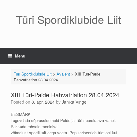
Skip
to
content
Türi Spordiklubide Liit
Menu
Türi Spordiklubide Liit
>
Avaleht
>
XIII Türi-Paide
Rahvatriatlon 28.04.2024
XIII Türi-Paide Rahvatriatlon 28.04.2024
Posted on
8. apr. 2024
by
Janika Vingel
EESMÄRK
Tugevdada sõprussidemeid Paide ja Türi spordirahva vahel.
Pakkuda rahvale meeldivat
võimalust sportlikult aega veeta. Populariseerida triatloni kui