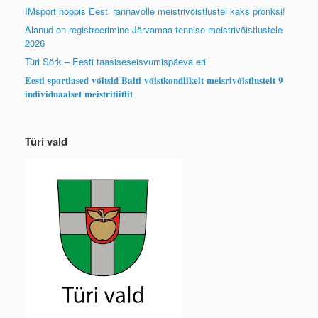
IMsport noppis Eesti rannavolle meistrivõistlustel kaks pronksi!
Alanud on registreerimine Järvamaa tennise meistrivõistlustele
2026
Türi Sörk – Eesti taasiseseisvumispäeva eri
𝐄𝐞𝐬𝐭𝐢 𝐬𝐩𝐨𝐫𝐭𝐥𝐚𝐬𝐞𝐝 𝐯𝐨̃𝐢𝐭𝐬𝐢𝐝 𝐁𝐚𝐥𝐭𝐢 𝐯𝐨̃𝐢𝐬𝐭𝐤𝐨𝐧𝐝𝐥𝐢𝐤𝐞𝐥𝐭 𝐦𝐞𝐢𝐬𝐫𝐢𝐯𝐨̃𝐢𝐬𝐭𝐥𝐮𝐬𝐭𝐞𝐥𝐭 𝟗
𝐢𝐧𝐝𝐢𝐯𝐢𝐝𝐮𝐚𝐚𝐥𝐬𝐞𝐭 𝐦𝐞𝐢𝐬𝐭𝐫𝐢𝐭𝐢𝐢𝐭𝐥𝐢𝐭
Türi vald