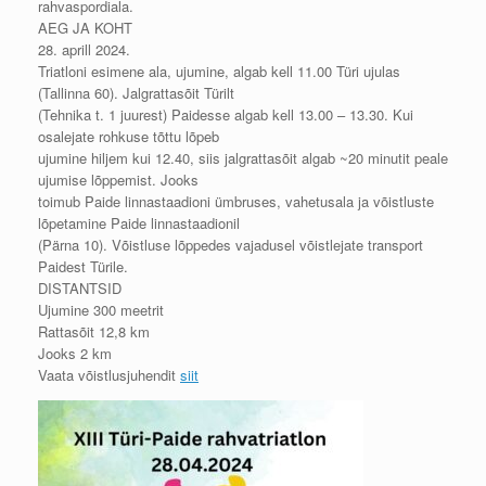
rahvaspordiala.
AEG JA KOHT
28. aprill 2024.
Triatloni esimene ala, ujumine, algab kell 11.00 Türi ujulas
(Tallinna 60). Jalgrattasõit Türilt
(Tehnika t. 1 juurest) Paidesse algab kell 13.00 – 13.30. Kui
osalejate rohkuse tõttu lõpeb
ujumine hiljem kui 12.40, siis jalgrattasõit algab ~20 minutit peale
ujumise lõppemist. Jooks
toimub Paide linnastaadioni ümbruses, vahetusala ja võistluste
lõpetamine Paide linnastaadionil
(Pärna 10). Võistluse lõppedes vajadusel võistlejate transport
Paidest Türile.
DISTANTSID
Ujumine 300 meetrit
Rattasõit 12,8 km
Jooks 2 km
Vaata võistlusjuhendit
siit