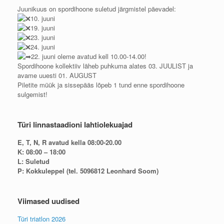
Juunikuus on spordihoone suletud järgmistel päevadel:
10. juuni
19. juuni
23. juuni
24. juuni
22. juuni oleme avatud kell 10.00-14.00!
Spordihoone kollektiiv läheb puhkuma alates 03. JUULIST ja
avame uuesti 01. AUGUST
Piletite müük ja sissepääs lõpeb 1 tund enne spordihoone
sulgemist!
Türi linnastaadioni lahtiolekuajad
E, T, N, R avatud kella 08:00-20.00
K: 08:00 – 18:00
L: Suletud
P: Kokkuleppel (tel. 5096812 Leonhard Soom)
Viimased uudised
Türi triatlon 2026