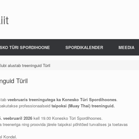
it
SKO TÜRI SPORDIHOONE
SPORDIKALENDER
MEEDIA
lubi alustab treeninguid Türil
nguid Türil
ustab
veebruaris treeningutega ka Konesko Türi Spordihoones
.
 pakutakse professionaalseid
taipoksi (Muay Thai) treeninguid.
5. veebruaril 2026
kell 19.00 Konesko Türi Spordihoones.
treeneriga ning proovida järele taipoksi põhitõed turvalises ja toetavas
el Kondel.