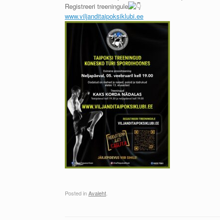
Registreeri treeningule
www.viljanditaipoksiklubi.ee
Posted in
Avaleht
.