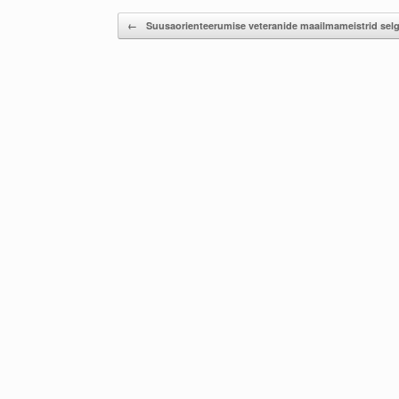
Post navigation
←
Suusaorienteerumise veteranide maailmameistrid sel