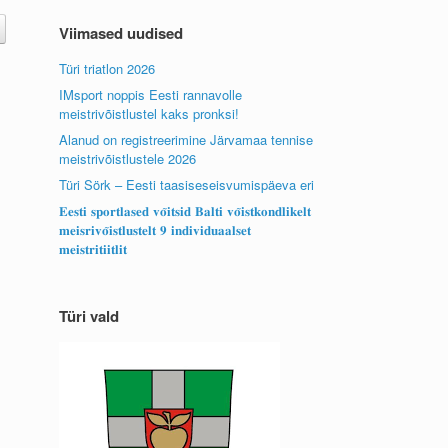
Viimased uudised
Türi triatlon 2026
IMsport noppis Eesti rannavolle
meistrivõistlustel kaks pronksi!
Alanud on registreerimine Järvamaa tennise
meistrivõistlustele 2026
Türi Sörk – Eesti taasiseseisvumispäeva eri
𝐄𝐞𝐬𝐭𝐢 𝐬𝐩𝐨𝐫𝐭𝐥𝐚𝐬𝐞𝐝 𝐯𝐨̃𝐢𝐭𝐬𝐢𝐝 𝐁𝐚𝐥𝐭𝐢 𝐯𝐨̃𝐢𝐬𝐭𝐤𝐨𝐧𝐝𝐥𝐢𝐤𝐞𝐥𝐭
𝐦𝐞𝐢𝐬𝐫𝐢𝐯𝐨̃𝐢𝐬𝐭𝐥𝐮𝐬𝐭𝐞𝐥𝐭 𝟗 𝐢𝐧𝐝𝐢𝐯𝐢𝐝𝐮𝐚𝐚𝐥𝐬𝐞𝐭
𝐦𝐞𝐢𝐬𝐭𝐫𝐢𝐭𝐢𝐢𝐭𝐥𝐢𝐭
Türi vald