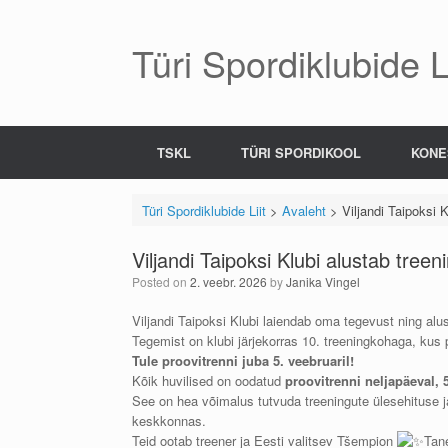
Skip
to
content
Türi Spordiklubide Li
TSKL
TÜRI SPORDIKOOL
KONE
Türi Spordiklubide Liit
>
Avaleht
>
Viljandi Taipoksi K
Viljandi Taipoksi Klubi alustab treeni
Posted on
2. veebr. 2026
by
Janika Vingel
Viljandi Taipoksi Klubi laiendab oma tegevust ning al
Tegemist on klubi järjekorras 10. treeningkohaga, kus
Tule proovitrenni juba 5. veebruaril!
Kõik huvilised on oodatud
proovitrenni neljapäeval, 
See on hea võimalus tutvuda treeningute ülesehituse ja 
keskkonnas.
Teid ootab treener ja Eesti valitsev Tšempion
Tan