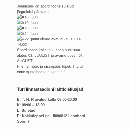
Juunikuus on spordihoone suletud
järgmistel päevadel:
10. juuni
19. juuni
23. juuni
24. juuni
22. juuni oleme avatud kell 10.00-
14.00!
Spordihoone kollektiiv läheb puhkuma
alates 03. JUULIST ja avame uuesti 01.
AUGUST
Piletite müük ja sissepääs lõpeb 1 tund
enne spordihoone sulgemist!
Türi linnastaadioni lahtiolekuajad
E, T, N, R avatud kella 08:00-20.00
K: 08:00 – 18:00
L: Suletud
P: Kokkuleppel (tel. 5096812 Leonhard
Soom)