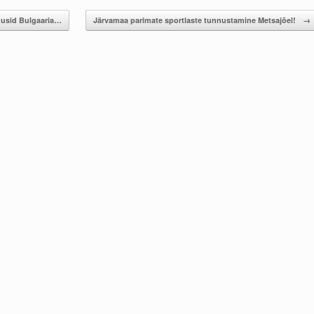
gusid Bulgaaria…
Järvamaa parimate sportlaste tunnustamine Metsajõel!
→