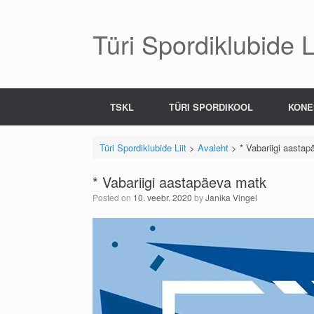
Skip
to
content
Türi Spordiklubide Li
TSKL
TÜRI SPORDIKOOL
KONE
Türi Spordiklubide Liit
>
Avaleht
>
* Vabariigi aasta
* Vabariigi aastapäeva matk
Posted on
10. veebr. 2020
by
Janika Vingel