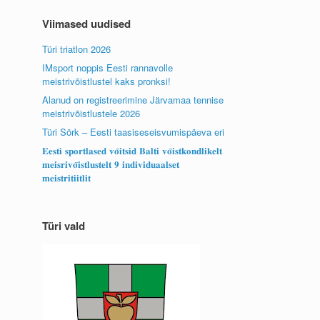
Viimased uudised
Türi triatlon 2026
IMsport noppis Eesti rannavolle
meistrivõistlustel kaks pronksi!
Alanud on registreerimine Järvamaa tennise
meistrivõistlustele 2026
Türi Sörk – Eesti taasiseseisvumispäeva eri
𝐄𝐞𝐬𝐭𝐢 𝐬𝐩𝐨𝐫𝐭𝐥𝐚𝐬𝐞𝐝 𝐯𝐨̃𝐢𝐭𝐬𝐢𝐝 𝐁𝐚𝐥𝐭𝐢 𝐯𝐨̃𝐢𝐬𝐭𝐤𝐨𝐧𝐝𝐥𝐢𝐤𝐞𝐥𝐭
𝐦𝐞𝐢𝐬𝐫𝐢𝐯𝐨̃𝐢𝐬𝐭𝐥𝐮𝐬𝐭𝐞𝐥𝐭 𝟗 𝐢𝐧𝐝𝐢𝐯𝐢𝐝𝐮𝐚𝐚𝐥𝐬𝐞𝐭
𝐦𝐞𝐢𝐬𝐭𝐫𝐢𝐭𝐢𝐢𝐭𝐥𝐢𝐭
Türi vald