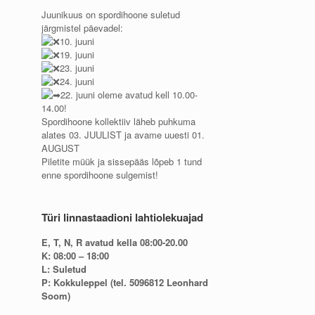
Juunikuus on spordihoone suletud
järgmistel päevadel:
10. juuni
19. juuni
23. juuni
24. juuni
22. juuni oleme avatud kell 10.00-
14.00!
Spordihoone kollektiiv läheb puhkuma
alates 03. JUULIST ja avame uuesti 01.
AUGUST
Piletite müük ja sissepääs lõpeb 1 tund
enne spordihoone sulgemist!
Türi linnastaadioni lahtiolekuajad
E, T, N, R avatud kella 08:00-20.00
K: 08:00 – 18:00
L: Suletud
P: Kokkuleppel (tel. 5096812 Leonhard
Soom)