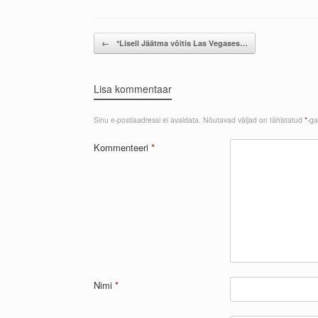
Post navigation
←
*Lisell Jäätma võitis Las Vegases…
Lisa kommentaar
Sinu e-postiaadressi ei avaldata.
Nõutavad väljad on tähistatud
*
-ga
Kommenteeri
*
Nimi
*