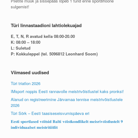
Piletite müük ja sissepääs lõpeb 1 tund enne spordihoone
sulgemist!
Türi linnastaadioni lahtiolekuajad
E, T, N, R avatud kella 08:00-20.00
K: 08:00 – 18:00
L: Suletud
P: Kokkuleppel (tel. 5096812 Leonhard Soom)
Viimased uudised
Türi triatlon 2026
IMsport noppis Eesti rannavolle meistrivõistlustel kaks pronksi!
Alanud on registreerimine Järvamaa tennise meistrivõistlustele
2026
Türi Sörk – Eesti taasiseseisvumispäeva eri
𝐄𝐞𝐬𝐭𝐢 𝐬𝐩𝐨𝐫𝐭𝐥𝐚𝐬𝐞𝐝 𝐯𝐨̃𝐢𝐭𝐬𝐢𝐝 𝐁𝐚𝐥𝐭𝐢 𝐯𝐨̃𝐢𝐬𝐭𝐤𝐨𝐧𝐝𝐥𝐢𝐤𝐞𝐥𝐭 𝐦𝐞𝐢𝐬𝐫𝐢𝐯𝐨̃𝐢𝐬𝐭𝐥𝐮𝐬𝐭𝐞𝐥𝐭 𝟗
𝐢𝐧𝐝𝐢𝐯𝐢𝐝𝐮𝐚𝐚𝐥𝐬𝐞𝐭 𝐦𝐞𝐢𝐬𝐭𝐫𝐢𝐭𝐢𝐢𝐭𝐥𝐢𝐭