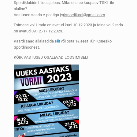
Spordiklubide Liidu ajaloos. Miks on see kuupäev TSKL-ile
oluline?
Vastused saada e-postiga
tyrispordikool@gmail.com
Esimene vol.1 rada on avatud kuni 10.12.2023 ja teine vol.2 rada
on avatud 09.12.-17.12.2023.
Kaardi saad allalaadida
siit
või osta 1€ eest Türi Konesko
Spordihoonest.
KÕIK VASTUSED OSALEVAD LOOSIMISEL!