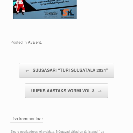
Posted in
Avaleht
.
Post navigation
←
SUUSASARI “TÜRI SUUSATALV 2024”
UUEKS AASTAKS VORMI VOL.3
→
Lisa kommentaar
Sinu e-postiaadressi ei avaldata.
Nõutavad väljad on tähistatud
*
-ga