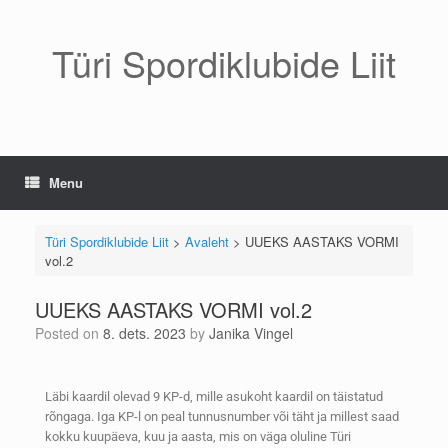
Türi Spordiklubide Liit
Menu
Türi Spordiklubide Liit
>
Avaleht
>
UUEKS AASTAKS VORMI
vol.2
UUEKS AASTAKS VORMI vol.2
Posted on
8. dets. 2023
by
Janika Vingel
Läbi kaardil olevad 9 KP-d, mille asukoht kaardil on täistatud
rõngaga. Iga KP-l on peal tunnusnumber või täht ja millest saad
kokku kuupäeva, kuu ja aasta, mis on väga oluline Türi