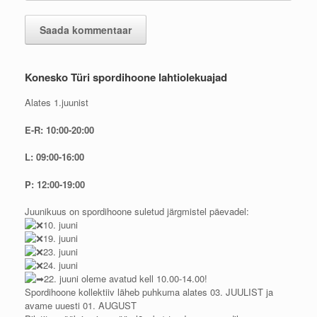
Konesko Türi spordihoone lahtiolekuajad
Alates 1.juunist
E-R: 10:00-20:00
L: 09:00-16:00
P: 12:00-19:00
Juunikuus on spordihoone suletud järgmistel päevadel:
10. juuni
19. juuni
23. juuni
24. juuni
22. juuni oleme avatud kell 10.00-14.00!
Spordihoone kollektiiv läheb puhkuma alates 03. JUULIST ja
avame uuesti 01. AUGUST