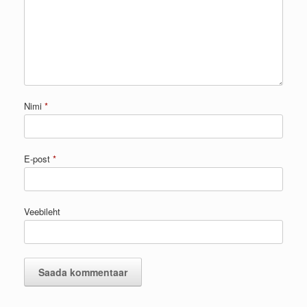
Nimi
*
E-post
*
Veebileht