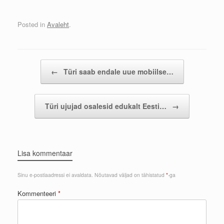
Posted in
Avaleht
.
Post navigation
←
Türi saab endale uue mobiilse…
Türi ujujad osalesid edukalt Eesti…
→
Lisa kommentaar
Sinu e-postiaadressi ei avaldata.
Nõutavad väljad on tähistatud
*
-ga
Kommenteeri
*