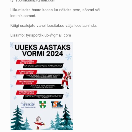
Liikumiseks haara kaasa ka näiteks pere, sõbrad või
lemmikloomad.
Kõigi osalejate vahel loositakse välja loosiauhindu.
Lisainfo: tyrispordiklubi@gmail.com