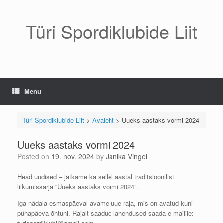
Skip
to
content
Türi Spordiklubide Liit
Menu
Türi Spordiklubide Liit
>
Avaleht
>
Uueks aastaks vormi 2024
Uueks aastaks vormi 2024
Posted on
19. nov. 2024
by
Janika Vingel
Head uudised – jätkame ka sellel aastal traditsioonilist
liikumissarja “Uueks aastaks vormi 2024”.
Iga nädala esmaspäeval avame uue raja, mis on avatud kuni
pühapäeva õhtuni. Rajalt saadud lahendused saada e-mailile:
tyrispordiklubi@gmail.com