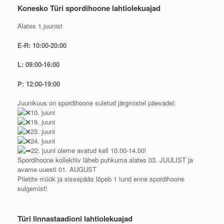
Konesko Türi spordihoone lahtiolekuajad
Alates 1.juunist
E-R: 10:00-20:00
L: 09:00-16:00
P: 12:00-19:00
Juunikuus on spordihoone suletud järgmistel päevadel:
10. juuni
19. juuni
23. juuni
24. juuni
22. juuni oleme avatud kell 10.00-14.00!
Spordihoone kollektiiv läheb puhkuma alates 03. JUULIST ja
avame uuesti 01. AUGUST
Piletite müük ja sissepääs lõpeb 1 tund enne spordihoone
sulgemist!
Türi linnastaadioni lahtiolekuajad