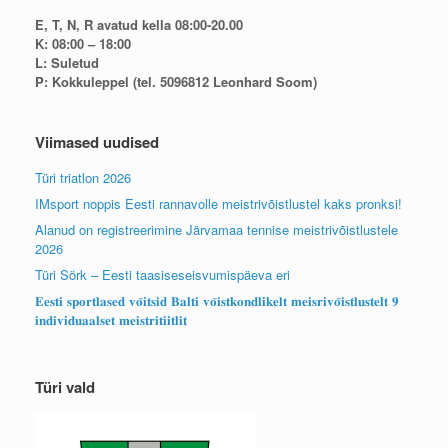
E, T, N, R avatud kella 08:00-20.00
K: 08:00 – 18:00
L: Suletud
P: Kokkuleppel (tel. 5096812 Leonhard Soom)
Viimased uudised
Türi triatlon 2026
IMsport noppis Eesti rannavolle meistrivõistlustel kaks pronksi!
Alanud on registreerimine Järvamaa tennise meistrivõistlustele
2026
Türi Sörk – Eesti taasiseseisvumispäeva eri
𝐄𝐞𝐬𝐭𝐢 𝐬𝐩𝐨𝐫𝐭𝐥𝐚𝐬𝐞𝐝 𝐯𝐨̃𝐢𝐭𝐬𝐢𝐝 𝐁𝐚𝐥𝐭𝐢 𝐯𝐨̃𝐢𝐬𝐭𝐤𝐨𝐧𝐝𝐥𝐢𝐤𝐞𝐥𝐭 𝐦𝐞𝐢𝐬𝐫𝐢𝐯𝐨̃𝐢𝐬𝐭𝐥𝐮𝐬𝐭𝐞𝐥𝐭 𝟗
𝐢𝐧𝐝𝐢𝐯𝐢𝐝𝐮𝐚𝐚𝐥𝐬𝐞𝐭 𝐦𝐞𝐢𝐬𝐭𝐫𝐢𝐭𝐢𝐢𝐭𝐥𝐢𝐭
Türi vald