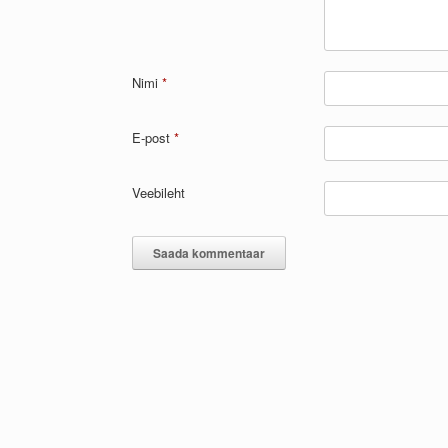
Nimi
*
E-post
*
Veebileht