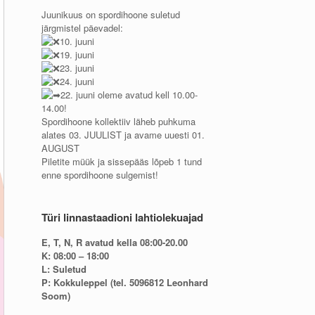
Juunikuus on spordihoone suletud
järgmistel päevadel:
10. juuni
19. juuni
23. juuni
24. juuni
22. juuni oleme avatud kell 10.00-
14.00!
Spordihoone kollektiiv läheb puhkuma
alates 03. JUULIST ja avame uuesti 01.
AUGUST
Piletite müük ja sissepääs lõpeb 1 tund
enne spordihoone sulgemist!
Türi linnastaadioni lahtiolekuajad
E, T, N, R avatud kella 08:00-20.00
K: 08:00 – 18:00
L: Suletud
P: Kokkuleppel (tel. 5096812 Leonhard
Soom)