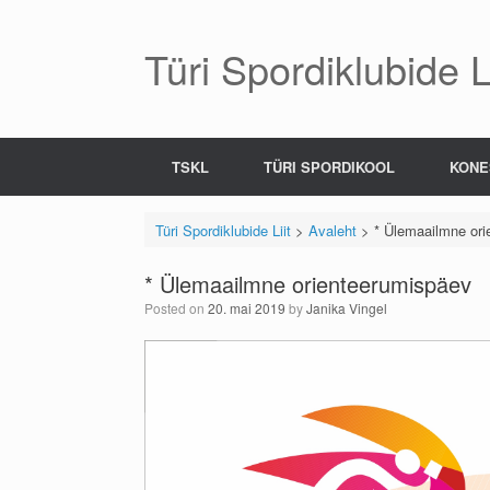
Skip
to
content
Türi Spordiklubide Li
TSKL
TÜRI SPORDIKOOL
KONE
Türi Spordiklubide Liit
>
Avaleht
>
* Ülemaailmne or
* Ülemaailmne orienteerumispäev
Posted on
20. mai 2019
by
Janika Vingel