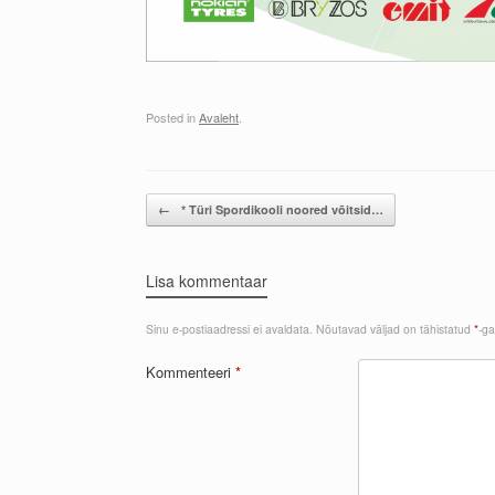
Posted in
Avaleht
.
Post navigation
←
* Türi Spordikooli noored võitsid…
Lisa kommentaar
Sinu e-postiaadressi ei avaldata.
Nõutavad väljad on tähistatud
*
-ga
Kommenteeri
*