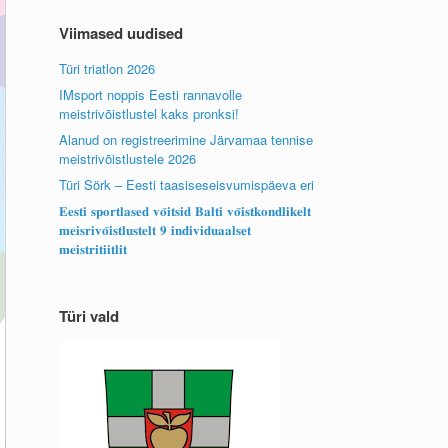
Viimased uudised
Türi triatlon 2026
IMsport noppis Eesti rannavolle
meistrivõistlustel kaks pronksi!
Alanud on registreerimine Järvamaa tennise
meistrivõistlustele 2026
Türi Sörk – Eesti taasiseseisvumispäeva eri
𝐄𝐞𝐬𝐭𝐢 𝐬𝐩𝐨𝐫𝐭𝐥𝐚𝐬𝐞𝐝 𝐯𝐨̃𝐢𝐭𝐬𝐢𝐝 𝐁𝐚𝐥𝐭𝐢 𝐯𝐨̃𝐢𝐬𝐭𝐤𝐨𝐧𝐝𝐥𝐢𝐤𝐞𝐥𝐭
𝐦𝐞𝐢𝐬𝐫𝐢𝐯𝐨̃𝐢𝐬𝐭𝐥𝐮𝐬𝐭𝐞𝐥𝐭 𝟗 𝐢𝐧𝐝𝐢𝐯𝐢𝐝𝐮𝐚𝐚𝐥𝐬𝐞𝐭
𝐦𝐞𝐢𝐬𝐭𝐫𝐢𝐭𝐢𝐢𝐭𝐥𝐢𝐭
Türi vald