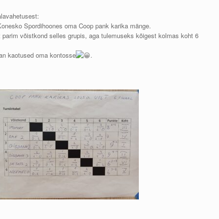
alavahetusest:
i Konesko Spordihoones oma Coop pank karika mänge.
t parim võistkond selles grupis, aga tulemuseks kõigest kolmas koht 6
õtan kaotused oma kontosse
.