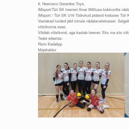
6. Neemeco Gerardos Toys.
IMsport/Türi SK treeneri Ilmar Mõttuse kokkuvõte näd
IMsport / Türi SK U16 Tüdrukud pidasid koduses Tür
Vastakad tunded jäid minule nädalavahetusest. Selgel
võistkonna seas.
Võidab võistkond, aga kaotab treener. Eks ma siis v
Teate edastas:
Risto Kadalipp
Majahaldur