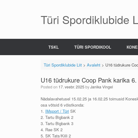
Skip
to
content
Türi Spordiklubide Li
TSKL
TÜRI SPORDIKOOL
KONE
Türi Spordiklubide Liit
>
Avaleht
>
U16 tüdrukure Coop
U16 tüdrukure Coop Pank karika 6. l
Posted on
17. veebr. 2025
by
Janika Vingel
Nädalavahetusel 15.02.25 ja 16.02.25 toimusid Konesko
osa võtsid 6 võistkonda:
1.
IMsport / Türi
SK
2. Tartu Bigbank 2
3. Tartu Bigbank 3
4. Rae SK 2
5. SK Tats/Kiili 2