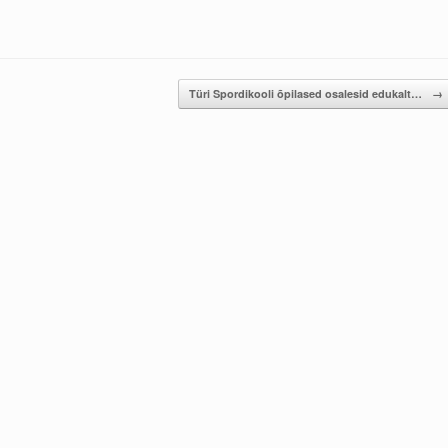
Türi Spordikooli õpilased osalesid edukalt…
→