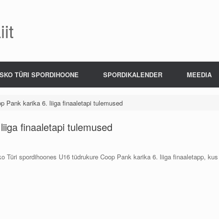
it
SKO TÜRI SPORDIHOONE
SPORDIKALENDER
MEEDIA
 Pank karika 6. liiga finaaletapi tulemused
iiga finaaletapi tulemused
 Türi spordihoones U16 tüdrukure Coop Pank karika 6. liiga finaaletapp, kus