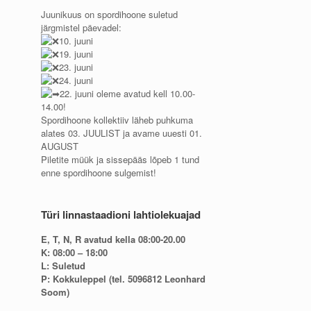
Juunikuus on spordihoone suletud
järgmistel päevadel:
10. juuni
19. juuni
23. juuni
24. juuni
22. juuni oleme avatud kell 10.00-
14.00!
Spordihoone kollektiiv läheb puhkuma
alates 03. JUULIST ja avame uuesti 01.
AUGUST
Piletite müük ja sissepääs lõpeb 1 tund
enne spordihoone sulgemist!
Türi linnastaadioni lahtiolekuajad
E, T, N, R avatud kella 08:00-20.00
K: 08:00 – 18:00
L: Suletud
P: Kokkuleppel (tel. 5096812 Leonhard
Soom)