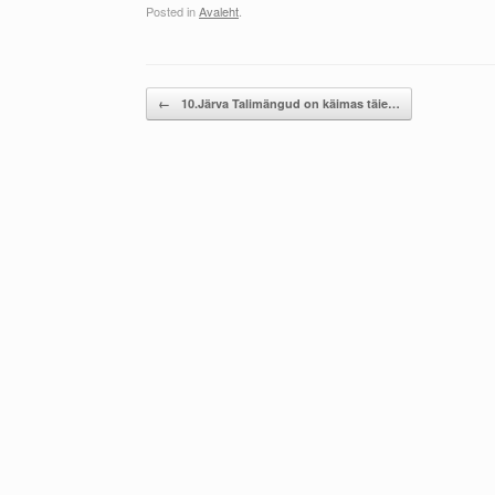
Posted in
Avaleht
.
Post navigation
←
10.Järva Talimängud on käimas täie…