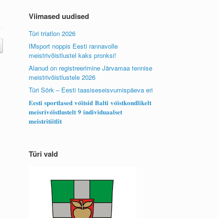
Viimased uudised
Türi triatlon 2026
IMsport noppis Eesti rannavolle
meistrivõistlustel kaks pronksi!
Alanud on registreerimine Järvamaa tennise
meistrivõistlustele 2026
Türi Sörk – Eesti taasiseseisvumispäeva eri
𝐄𝐞𝐬𝐭𝐢 𝐬𝐩𝐨𝐫𝐭𝐥𝐚𝐬𝐞𝐝 𝐯𝐨̃𝐢𝐭𝐬𝐢𝐝 𝐁𝐚𝐥𝐭𝐢 𝐯𝐨̃𝐢𝐬𝐭𝐤𝐨𝐧𝐝𝐥𝐢𝐤𝐞𝐥𝐭
𝐦𝐞𝐢𝐬𝐫𝐢𝐯𝐨̃𝐢𝐬𝐭𝐥𝐮𝐬𝐭𝐞𝐥𝐭 𝟗 𝐢𝐧𝐝𝐢𝐯𝐢𝐝𝐮𝐚𝐚𝐥𝐬𝐞𝐭
𝐦𝐞𝐢𝐬𝐭𝐫𝐢𝐭𝐢𝐢𝐭𝐥𝐢𝐭
Türi vald