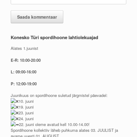
Konesko Türi spordihoone lahtiolekuajad
Alates 1.juunist
E-R: 10:00-20:00
L: 09:00-16:00
P: 12:00-19:00
Juunikuus on spordihoone suletud järgmistel päevadel:
10. juuni
19. juuni
23. juuni
24. juuni
22. juuni oleme avatud kell 10.00-14.00!
Spordihoone kollektiiv läheb puhkuma alates 03. JUULIST ja
avame uuesti 01. AUGUST