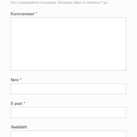
Sinu e-postiaadressi ei avaldata.
Nõutavad väljad on tähistatud
*
-ga
Kommenteeri
*
Nimi
*
E-post
*
Veebileht