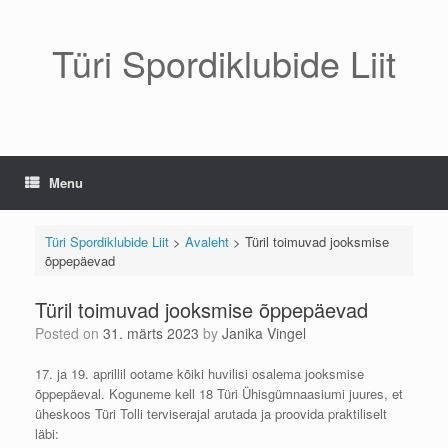
Skip
to
content
Türi Spordiklubide Liit
Menu
Türi Spordiklubide Liit
>
Avaleht
>
Türil toimuvad jooksmise
õppepäevad
Türil toimuvad jooksmise õppepäevad
Posted on
31. märts 2023
by
Janika Vingel
17. ja 19. aprillil ootame kõiki huvilisi osalema jooksmise
õppepäeval. Koguneme kell 18 Türi Ühisgümnaasiumi juures, et
üheskoos Türi Tolli terviserajal arutada ja proovida praktiliselt
läbi: