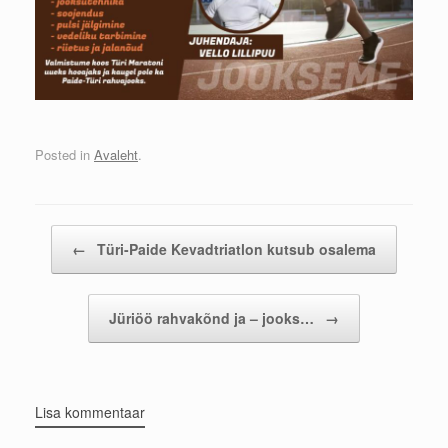
Posted in
Avaleht
.
Post navigation
←
Türi-Paide Kevadtriatlon kutsub osalema
Jüriöö rahvakõnd ja – jooks…
→
Lisa kommentaar