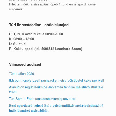
Piletite müük ja sissepääs lõpeb 1 tund enne spordihoone
sulgemist!
Türi linnastaadioni lahtiolekuajad
E, T, N, R avatud kella 08:00-20.00
K: 08:00 – 18:00
L: Suletud
P: Kokkuleppel (tel. 5096812 Leonhard Soom)
Viimased uudised
Türi triatlon 2026
IMsport noppis Eesti rannavolle meistrivõistlustel kaks pronksi!
Alanud on registreerimine Järvamaa tennise meistrivõistlustele
2026
Türi Sörk – Eesti taasiseseisvumispäeva eri
𝐄𝐞𝐬𝐭𝐢 𝐬𝐩𝐨𝐫𝐭𝐥𝐚𝐬𝐞𝐝 𝐯𝐨̃𝐢𝐭𝐬𝐢𝐝 𝐁𝐚𝐥𝐭𝐢 𝐯𝐨̃𝐢𝐬𝐭𝐤𝐨𝐧𝐝𝐥𝐢𝐤𝐞𝐥𝐭 𝐦𝐞𝐢𝐬𝐫𝐢𝐯𝐨̃𝐢𝐬𝐭𝐥𝐮𝐬𝐭𝐞𝐥𝐭 𝟗
𝐢𝐧𝐝𝐢𝐯𝐢𝐝𝐮𝐚𝐚𝐥𝐬𝐞𝐭 𝐦𝐞𝐢𝐬𝐭𝐫𝐢𝐭𝐢𝐢𝐭𝐥𝐢𝐭