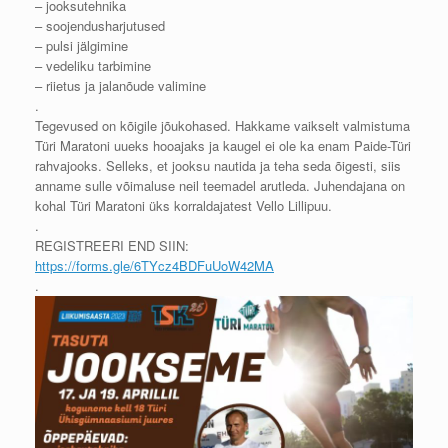
– jooksutehnika
– soojendusharjutused
– pulsi jälgimine
– vedeliku tarbimine
– riietus ja jalanõude valimine
.
Tegevused on kõigile jõukohased. Hakkame vaikselt valmistuma
Türi Maratoni uueks hooajaks ja kaugel ei ole ka enam Paide-Türi
rahvajooks. Selleks, et jooksu nautida ja teha seda õigesti, siis
anname sulle võimaluse neil teemadel arutleda. Juhendajana on
kohal Türi Maratoni üks korraldajatest Vello Lillipuu.
.
REGISTREERI END SIIN:
https://forms.gle/6TYcz4BDFuUoW42MA
.