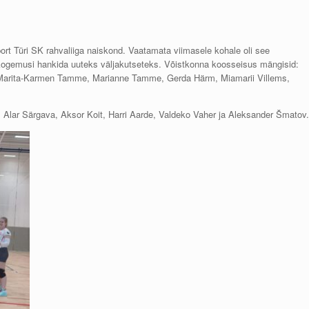
ort Türi SK rahvaliiga naiskond. Vaatamata viimasele kohale oli see
 kogemusi hankida uuteks väljakutseteks. Võistkonna koosseisus mängisid:
n, Marita-Karmen Tamme, Marianne Tamme, Gerda Härm, Miamarii Villems,
 Alar Särgava, Aksor Koit, Harri Aarde, Valdeko Vaher ja Aleksander Šmatov.