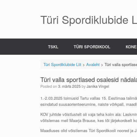
Skip
to
content
Türi Spordiklubide Li
TSKL
TÜRI SPORDIKOOL
KONE
Türi Spordiklubide Liit
>
Avaleht
>
Türi valla sportla
Türi valla sportlased osalesid näda
Posted on
3. märts 2025
by
Janika Vingel
1.-2.03.2025 toimusid Tartu vallas 15. Eestimaa talimä
esindatud suusaorienteerumine, naiste võrkpall, maadl
KOV juhtide võistlustelt oli vaja teha kolm ala: Laskmin
võitslemas meil Maarja Brause, kes tõi järjekordselt k
Maadluses olid võistlemas Türi Spordikooli noored ja