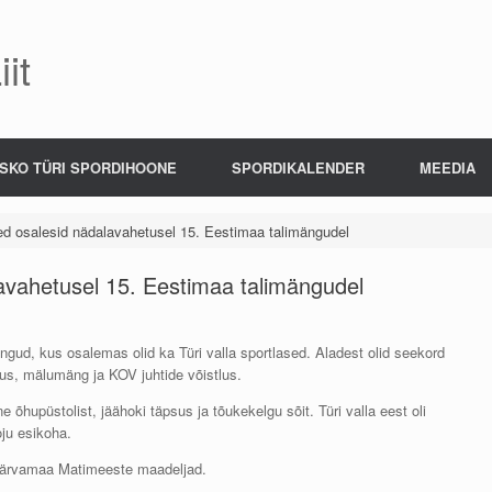
it
SKO TÜRI SPORDIHOONE
SPORDIKALENDER
MEEDIA
sed osalesid nädalavahetusel 15. Eestimaa talimängudel
lavahetusel 15. Eestimaa talimängudel
ngud, kus osalemas olid ka Türi valla sportlased. Aladest olid seekord
us, mälumäng ja KOV juhtide võistlus.
e õhupüstolist, jäähoki täpsus ja tõukekelgu sõit. Türi valla eest oli
oju esikoha.
 Järvamaa Matimeeste maadeljad.