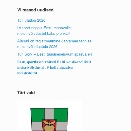
Viimased uudised
Türi triatlon 2026
IMsport noppis Eesti rannavolle
meistrivõistlustel kaks pronksi!
Alanud on registreerimine Järvamaa tennise
meistrivõistlustele 2026
Türi Sörk – Eesti taasiseseisvumispäeva eri
𝐄𝐞𝐬𝐭𝐢 𝐬𝐩𝐨𝐫𝐭𝐥𝐚𝐬𝐞𝐝 𝐯𝐨̃𝐢𝐭𝐬𝐢𝐝 𝐁𝐚𝐥𝐭𝐢 𝐯𝐨̃𝐢𝐬𝐭𝐤𝐨𝐧𝐝𝐥𝐢𝐤𝐞𝐥𝐭
𝐦𝐞𝐢𝐬𝐫𝐢𝐯𝐨̃𝐢𝐬𝐭𝐥𝐮𝐬𝐭𝐞𝐥𝐭 𝟗 𝐢𝐧𝐝𝐢𝐯𝐢𝐝𝐮𝐚𝐚𝐥𝐬𝐞𝐭
𝐦𝐞𝐢𝐬𝐭𝐫𝐢𝐭𝐢𝐢𝐭𝐥𝐢𝐭
Türi vald