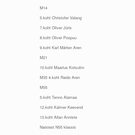
M14
5.koht Christofer Valang
7.koht Oliver Jüris
8.koht Oliver Poopuu
9.koht Karl Märten Aren
M21
10.koht Maarius Kotsulim
M35 4.koht Raido Aren
M55
5.koht Tenno Alamaa
12.koht Kalmer Keevend
13.koht Allan Anniste
Naistest N55 klassis