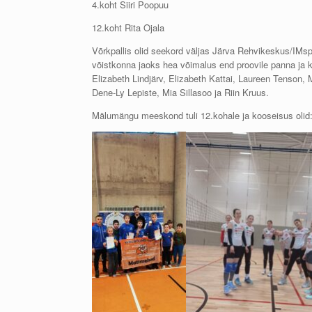
4.koht Siiri Poopuu
12.koht Rita Ojala
Võrkpallis olid seekord väljas Järva Rehvikeskus/IMsp
võistkonna jaoks hea võimalus end proovile panna ja
Elizabeth Lindjärv, Elizabeth Kattai, Laureen Tenso
Dene-Ly Lepiste, Mia Sillasoo ja Riin Kruus.
Mälumängu meeskond tuli 12.kohale ja kooseisus olid: