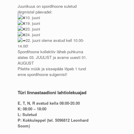
Juunikuus on spordihoone suletud
järgmistel päevadel:
10. juuni
19. juuni
23. juuni
24. juuni
22. juuni oleme avatud kell 10.00-
14.00!
Spordihoone kollektiiv läheb puhkuma
alates 03. JUULIST ja avame uuesti 01.
AUGUST
Piletite müük ja sissepääs lõpeb 1 tund
enne spordihoone sulgemist!
Türi linnastaadioni lahtiolekuajad
E, T, N, R avatud kella 08:00-20.00
K: 08:00 – 18:00
L: Suletud
P: Kokkuleppel (tel. 5096812 Leonhard
Soom)