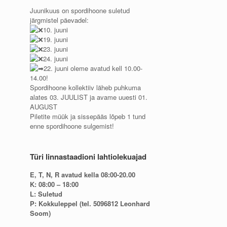
Juunikuus on spordihoone suletud
järgmistel päevadel:
10. juuni
19. juuni
23. juuni
24. juuni
22. juuni oleme avatud kell 10.00-
14.00!
Spordihoone kollektiiv läheb puhkuma
alates 03. JUULIST ja avame uuesti 01.
AUGUST
Piletite müük ja sissepääs lõpeb 1 tund
enne spordihoone sulgemist!
Türi linnastaadioni lahtiolekuajad
E, T, N, R avatud kella 08:00-20.00
K: 08:00 – 18:00
L: Suletud
P: Kokkuleppel (tel. 5096812 Leonhard
Soom)