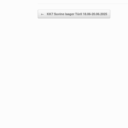
Post navigation
←
KK7 Suvine laager Türil 18.06-20.06.2025