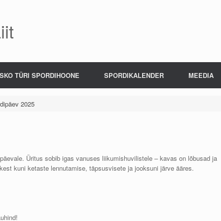
it
SKO TÜRI SPORDIHOONE
SPORDIKALENDER
MEEDIA
rdipäev 2025
dipäevale. Üritus sobib igas vanuses liikumishuvilistele – kavas on lõbusad ja
kest kuni ketaste lennutamise, täpsusvisete ja jooksuni järve ääres.
auhind!