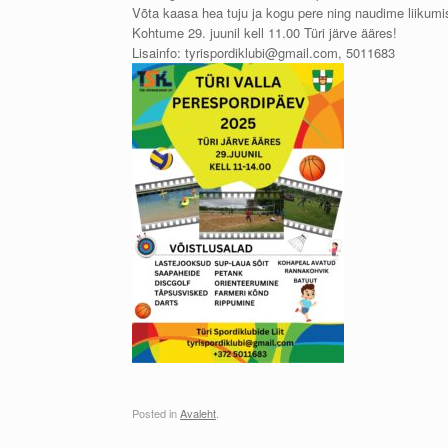
Võta kaasa hea tuju ja kogu pere ning naudime liikumi
Kohtume 29. juunil kell 11.00 Türi järve ääres!
Lisainfo: tyrispordiklubi@gmail.com, 5011683
Posted in
Avaleht
.