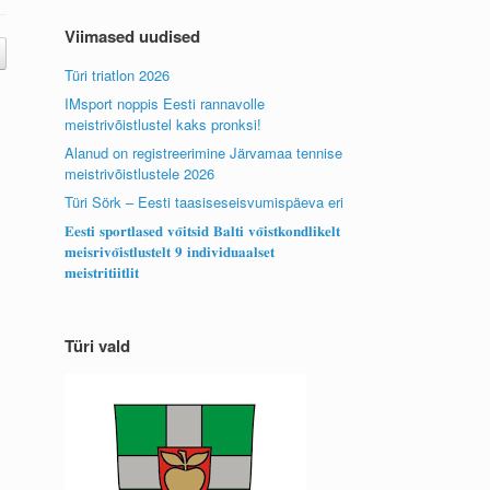
Viimased uudised
Türi triatlon 2026
IMsport noppis Eesti rannavolle
meistrivõistlustel kaks pronksi!
Alanud on registreerimine Järvamaa tennise
meistrivõistlustele 2026
Türi Sörk – Eesti taasiseseisvumispäeva eri
𝐄𝐞𝐬𝐭𝐢 𝐬𝐩𝐨𝐫𝐭𝐥𝐚𝐬𝐞𝐝 𝐯𝐨̃𝐢𝐭𝐬𝐢𝐝 𝐁𝐚𝐥𝐭𝐢 𝐯𝐨̃𝐢𝐬𝐭𝐤𝐨𝐧𝐝𝐥𝐢𝐤𝐞𝐥𝐭
𝐦𝐞𝐢𝐬𝐫𝐢𝐯𝐨̃𝐢𝐬𝐭𝐥𝐮𝐬𝐭𝐞𝐥𝐭 𝟗 𝐢𝐧𝐝𝐢𝐯𝐢𝐝𝐮𝐚𝐚𝐥𝐬𝐞𝐭
𝐦𝐞𝐢𝐬𝐭𝐫𝐢𝐭𝐢𝐢𝐭𝐥𝐢𝐭
Türi vald