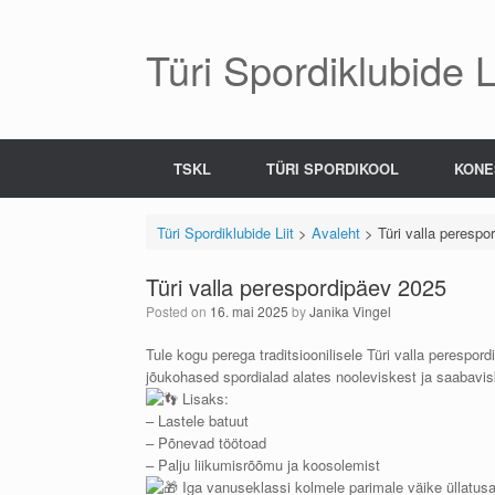
Skip
to
content
Türi Spordiklubide Li
TSKL
TÜRI SPORDIKOOL
KONE
Türi Spordiklubide Liit
>
Avaleht
>
Türi valla perespo
Türi valla perespordipäev 2025
Posted on
16. mai 2025
by
Janika Vingel
Tule kogu perega traditsioonilisele Türi valla perespor
jõukohased spordialad alates nooleviskest ja saabavis
Lisaks:
– Lastele batuut
– Põnevad töötoad
– Palju liikumisrõõmu ja koosolemist
Iga vanuseklassi kolmele parimale väike üllatus