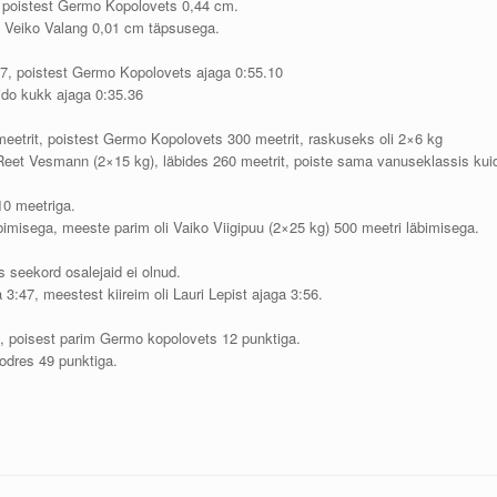
 poistest Germo Kopolovets 0,44 cm.
t Veiko Valang 0,01 cm täpsusega.
17, poistest Germo Kopolovets ajaga 0:55.10
ido kukk ajaga 0:35.36
etrit, poistest Germo Kopolovets 300 meetrit, raskuseks oli 2×6 kg
Reet Vesmann (2×15 kg), läbides 260 meetrit, poiste sama vanuseklassis kui
10 meetriga.
bimisega, meeste parim oli Vaiko Viigipuu (2×25 kg) 500 meetri läbimisega.
s seekord osalejaid ei olnud.
3:47, meestest kiireim oli Lauri Lepist ajaga 3:56.
ga, poisest parim Germo kopolovets 12 punktiga.
odres 49 punktiga.