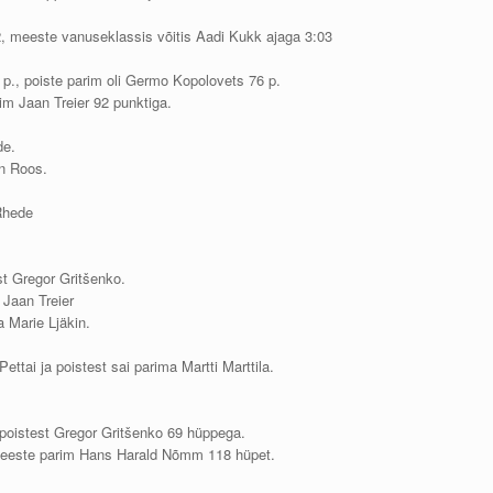
2, meeste vanuseklassis võitis Aadi Kukk ajaga 3:03
., poiste parim oli Germo Kopolovets 76 p.
im Jaan Treier 92 punktiga.
de.
n Roos.
 Rhede
.
st Gregor Gritšenko.
 Jaan Treier
a Marie Ljäkin.
ttai ja poistest sai parima Martti Marttila.
, poistest Gregor Gritšenko 69 hüppega.
meeste parim Hans Harald Nõmm 118 hüpet.