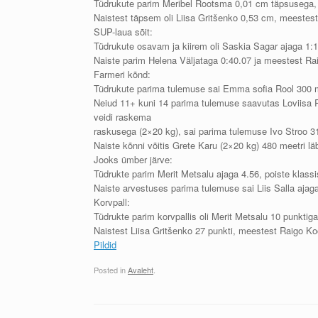
Tüdrukute parim Meribel Rootsma 0,01 cm täpsusega,
Naistest täpsem oli Liisa Gritšenko 0,53 cm, meestes
SUP-laua sõit:
Tüdrukute osavam ja kiirem oli Saskia Sagar ajaga 1:
Naiste parim Helena Väljataga 0:40.07 ja meestest Ra
Farmeri kõnd:
Tüdrukute parima tulemuse sai Emma sofia Rool 300 me
Neiud 11+ kuni 14 parima tulemuse saavutas Loviisa 
veidi raskema
raskusega (2×20 kg), sai parima tulemuse Ivo Stroo 3
Naiste kõnni võitis Grete Karu (2×20 kg) 480 meetri lä
Jooks ümber järve:
Tüdrukte parim Merit Metsalu ajaga 4.56, poiste klassi
Naiste arvestuses parima tulemuse sai Liis Salla ajaga 
Korvpall:
Tüdrukte parim korvpallis oli Merit Metsalu 10 punkti
Naistest Liisa Gritšenko 27 punkti, meestest Raigo Ko
Pildid
Posted in
Avaleht
.