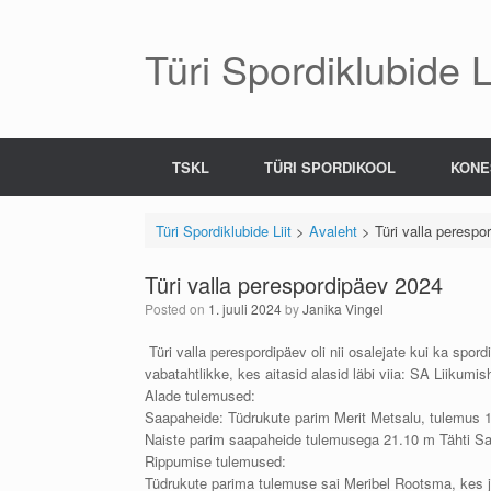
Skip
to
content
Türi Spordiklubide Li
TSKL
TÜRI SPORDIKOOL
KONE
Türi Spordiklubide Liit
>
Avaleht
>
Türi valla perespo
Türi valla perespordipäev 2024
Posted on
1. juuli 2024
by
Janika Vingel
Türi valla perespordipäev oli nii osalejate kui ka spord
vabatahtlikke, kes aitasid alasid läbi viia: SA Liiku
Alade tulemused:
Saapaheide: Tüdrukute parim Merit Metsalu, tulemus 
Naiste parim saapaheide tulemusega 21.10 m Tähti S
Rippumise tulemused:
Tüdrukute parima tulemuse sai Meribel Rootsma, kes jõ