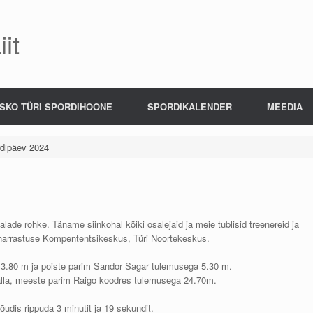
it
SKO TÜRI SPORDIHOONE
SPORDIKALENDER
MEEDIA
rdipäev 2024
ialade rohke. Täname siinkohal kõiki osalejaid ja meie tublisid treenereid ja
misharrastuse Kompententsikeskus, Türi Noortekeskus.
13.80 m ja poiste parim Sandor Sagar tulemusega 5.30 m.
alla, meeste parim Raigo koodres tulemusega 24.70m.
udis rippuda 3 minutit ja 19 sekundit.