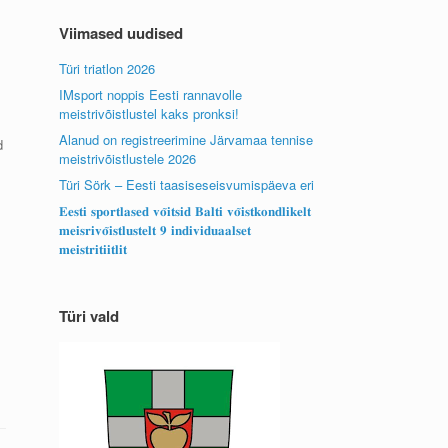
Viimased uudised
Türi triatlon 2026
IMsport noppis Eesti rannavolle
meistrivõistlustel kaks pronksi!
Alanud on registreerimine Järvamaa tennise
d
meistrivõistlustele 2026
Türi Sörk – Eesti taasiseseisvumispäeva eri
𝐄𝐞𝐬𝐭𝐢 𝐬𝐩𝐨𝐫𝐭𝐥𝐚𝐬𝐞𝐝 𝐯𝐨̃𝐢𝐭𝐬𝐢𝐝 𝐁𝐚𝐥𝐭𝐢 𝐯𝐨̃𝐢𝐬𝐭𝐤𝐨𝐧𝐝𝐥𝐢𝐤𝐞𝐥𝐭
𝐦𝐞𝐢𝐬𝐫𝐢𝐯𝐨̃𝐢𝐬𝐭𝐥𝐮𝐬𝐭𝐞𝐥𝐭 𝟗 𝐢𝐧𝐝𝐢𝐯𝐢𝐝𝐮𝐚𝐚𝐥𝐬𝐞𝐭
𝐦𝐞𝐢𝐬𝐭𝐫𝐢𝐭𝐢𝐢𝐭𝐥𝐢𝐭
Türi vald