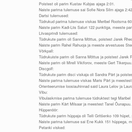
Poistest oli parim Kustav Kubjas ajaga 2:01.
Naiste parima tulemuse sai Sofie Nora Silm ajaga 2:4
Dartsi tulemused:
Tüdrukud parima tulemuse viskas Meribel Rootsma 60 p
Naiste parim Kadi-Liis Saluri 122 punktiga, meeste par
Liivasprindi tulemused:
Tüdrukute parim oli Sanna Mõttus, poistest Jarek Rhe
Naiste parim Rahel Rahuoja ja meeste arvestuses Ste
Võrkpall:
Tüdrukuiste parim oli Sanna Mõttus ja poistest Jarek
Naiste parim oli Mirell Vikiforov, meeste Gert Tikerpuu
Discgolf:
Tüdrukute parim disci viskaja oli Sandra Pärt ja poiste
Naiste parima tulemuse viskas Maris Pärt ja meestest
Orienteerumise loosiauhinnad said Laura Lelov ja Laur
Vibu:
Vibulaskmise parima tulemuse tüdruktest tegi Maribel Pe
Naiste parim Kärt Milsaar ja meestest Tanel Õunapuu.
Hüppenöör:
Tüdrukute parim hüppaja oli Teili Gritšenko 109 hüpet
Naiste parima tulemuse sai Ene Kukk 151 hüppega, 
Petanki visked: