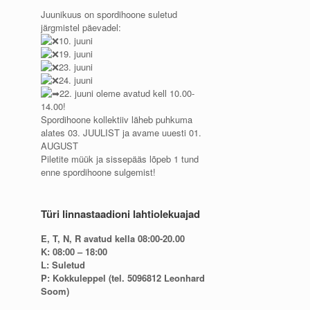
Juunikuus on spordihoone suletud
järgmistel päevadel:
10. juuni
19. juuni
23. juuni
24. juuni
22. juuni oleme avatud kell 10.00-
14.00!
Spordihoone kollektiiv läheb puhkuma
alates 03. JUULIST ja avame uuesti 01.
AUGUST
Piletite müük ja sissepääs lõpeb 1 tund
enne spordihoone sulgemist!
Türi linnastaadioni lahtiolekuajad
E, T, N, R avatud kella 08:00-20.00
K: 08:00 – 18:00
L: Suletud
P: Kokkuleppel (tel. 5096812 Leonhard
Soom)