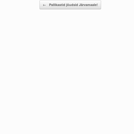
Post navigation
←
Pallikastid jõudsid Järvamaale!