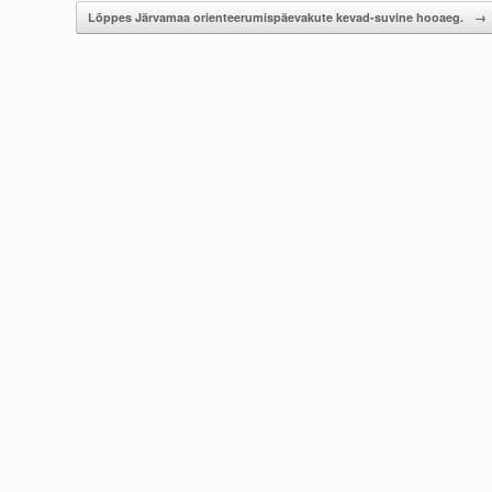
Lõppes Järvamaa orienteerumispäevakute kevad-suvine hooaeg.
→