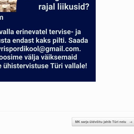
MK sarja üldvõitu jahib Türi neiu
→