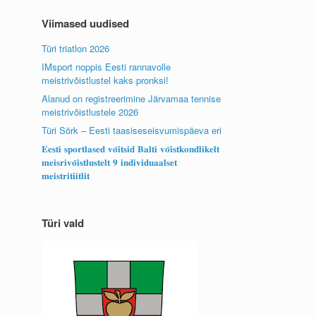
Viimased uudised
Türi triatlon 2026
IMsport noppis Eesti rannavolle
meistrivõistlustel kaks pronksi!
Alanud on registreerimine Järvamaa tennise
meistrivõistlustele 2026
Türi Sörk – Eesti taasiseseisvumispäeva eri
𝐄𝐞𝐬𝐭𝐢 𝐬𝐩𝐨𝐫𝐭𝐥𝐚𝐬𝐞𝐝 𝐯𝐨̃𝐢𝐭𝐬𝐢𝐝 𝐁𝐚𝐥𝐭𝐢 𝐯𝐨̃𝐢𝐬𝐭𝐤𝐨𝐧𝐝𝐥𝐢𝐤𝐞𝐥𝐭
𝐦𝐞𝐢𝐬𝐫𝐢𝐯𝐨̃𝐢𝐬𝐭𝐥𝐮𝐬𝐭𝐞𝐥𝐭 𝟗 𝐢𝐧𝐝𝐢𝐯𝐢𝐝𝐮𝐚𝐚𝐥𝐬𝐞𝐭
𝐦𝐞𝐢𝐬𝐭𝐫𝐢𝐭𝐢𝐢𝐭𝐥𝐢𝐭
Türi vald