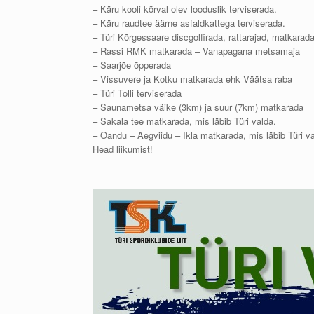
– Käru kooli kõrval olev looduslik terviserada.
– Käru raudtee äärne asfaldkattega terviserada.
– Türi Kõrgessaare discgolfirada, rattarajad, matkarada
– Rassi RMK matkarada – Vanapagana metsamaja
– Saarjõe õpperada
– Vissuvere ja Kotku matkarada ehk Väätsa raba
– Türi Tolli terviserada
– Saunametsa väike (3km) ja suur (7km) matkarada
– Sakala tee matkarada, mis läbib Türi valda.
– Oandu – Aegviidu – Ikla matkarada, mis läbib Türi va
Head liikumist!