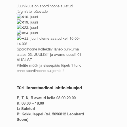
Juunikuus on spordihoone suletud
järgmistel päevadel:
10. juuni
19. juuni
23. juuni
24. juuni
22. juuni oleme avatud kell 10.00-
14.00!
Spordihoone kollektiiv läheb puhkuma
alates 03. JUULIST ja avame uuesti 01.
AUGUST
Piletite müük ja sissepääs lõpeb 1 tund
enne spordihoone sulgemist!
Türi linnastaadioni lahtiolekuajad
E, T, N, R avatud kella 08:00-20.00
K: 08:00 – 18:00
L: Suletud
P: Kokkuleppel (tel. 5096812 Leonhard
Soom)