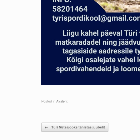
Posted in
Avaleht
.
Post navigation
←
Türi Metsajooks tähistas juubelit