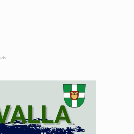
.
lda.