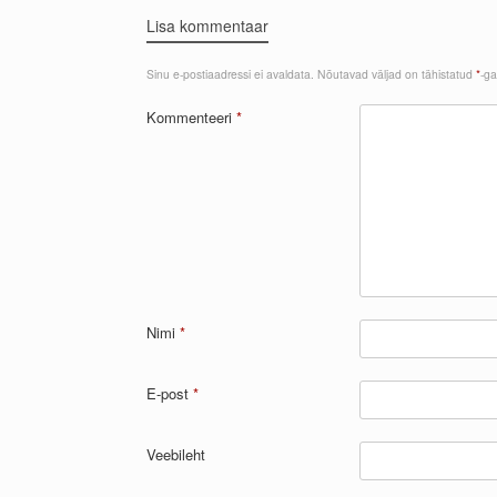
Lisa kommentaar
Sinu e-postiaadressi ei avaldata.
Nõutavad väljad on tähistatud
*
-ga
Kommenteeri
*
Nimi
*
E-post
*
Veebileht