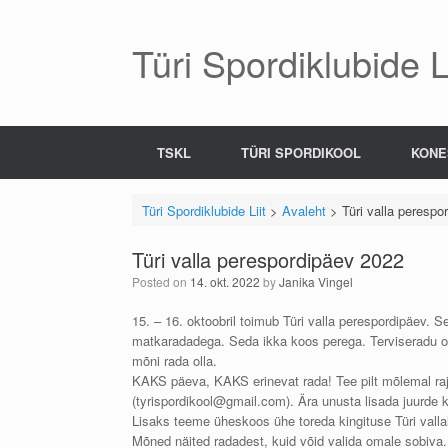
Skip
to
content
Türi Spordiklubide Li
TSKL
TÜRI SPORDIKOOL
KONE
Türi Spordiklubide Liit
>
Avaleht
>
Türi valla perespo
Türi valla perespordipäev 2022
Posted on
14. okt. 2022
by
Janika Vingel
15. – 16. oktoobril toimub Türi valla perespordipäev. Se
matkaradadega. Seda ikka koos perega. Terviseradu on
mõni rada olla.
KAKS päeva, KAKS erinevat rada! Tee pilt mõlemal rajal
(tyrispordikool@gmail.com). Ära unusta lisada juurde ku
Lisaks teeme üheskoos ühe toreda kingituse Türi valla
Mõned näited radadest, kuid võid valida omale sobiva.