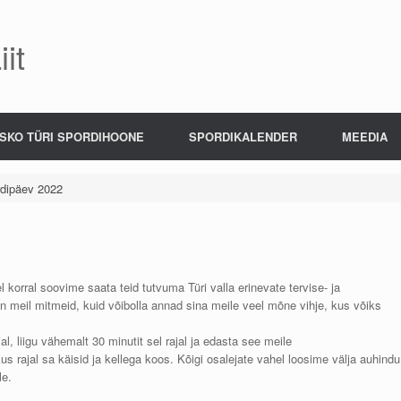
it
SKO TÜRI SPORDIHOONE
SPORDIKALENDER
MEEDIA
rdipäev 2022
l korral soovime saata teid tutvuma Türi valla erinevate tervise- ja
 meil mitmeid, kuid võibolla annad sina meile veel mõne vihje, kus võiks
, liigu vähemalt 30 minutit sel rajal ja edasta see meile
s rajal sa käisid ja kellega koos. Kõigi osalejate vahel loosime välja auhindu
le.