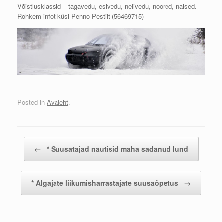
Võistlusklassid – tagavedu, esivedu, nelivedu, noored, naised.
Rohkem infot küsi Penno Pestilt (56469715)
Posted in
Avaleht
.
Post navigation
←
* Suusatajad nautisid maha sadanud lund
* Algajate liikumisharrastajate suusaõpetus
→