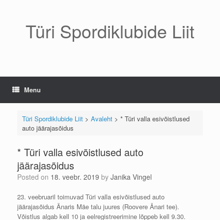
Skip
to
content
Türi Spordiklubide Liit
Menu
Türi Spordiklubide Liit
>
Avaleht
>
* Türi valla esivõistlused
auto jäärajasõidus
* Türi valla esivõistlused auto
jäärajasõidus
Posted on
18. veebr. 2019
by
Janika Vingel
23. veebruaril toimuvad Türi valla esivõistlused auto
jäärajasõidus Änaris Mäe talu juures (Roovere Änari tee).
Võistlus algab kell 10 ja eelregistreerimine lõppeb kell 9.30.