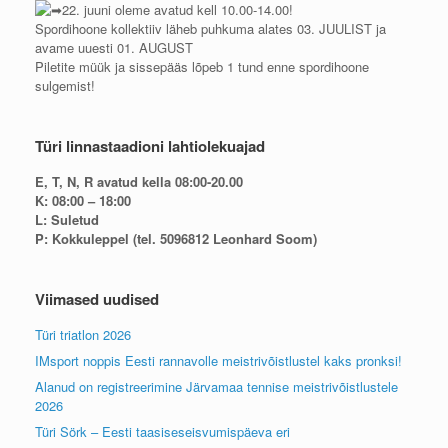
22. juuni oleme avatud kell 10.00-14.00!
Spordihoone kollektiiv läheb puhkuma alates 03. JUULIST ja
avame uuesti 01. AUGUST
Piletite müük ja sissepääs lõpeb 1 tund enne spordihoone
sulgemist!
Türi linnastaadioni lahtiolekuajad
E, T, N, R avatud kella 08:00-20.00
K: 08:00 – 18:00
L: Suletud
P: Kokkuleppel (tel. 5096812 Leonhard Soom)
Viimased uudised
Türi triatlon 2026
IMsport noppis Eesti rannavolle meistrivõistlustel kaks pronksi!
Alanud on registreerimine Järvamaa tennise meistrivõistlustele
2026
Türi Sörk – Eesti taasiseseisvumispäeva eri