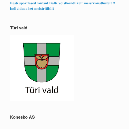
𝐄𝐞𝐬𝐭𝐢 𝐬𝐩𝐨𝐫𝐭𝐥𝐚𝐬𝐞𝐝 𝐯𝐨̃𝐢𝐭𝐬𝐢𝐝 𝐁𝐚𝐥𝐭𝐢 𝐯𝐨̃𝐢𝐬𝐭𝐤𝐨𝐧𝐝𝐥𝐢𝐤𝐞𝐥𝐭 𝐦𝐞𝐢𝐬𝐫𝐢𝐯𝐨̃𝐢𝐬𝐭𝐥𝐮𝐬𝐭𝐞𝐥𝐭 𝟗
𝐢𝐧𝐝𝐢𝐯𝐢𝐝𝐮𝐚𝐚𝐥𝐬𝐞𝐭 𝐦𝐞𝐢𝐬𝐭𝐫𝐢𝐭𝐢𝐢𝐭𝐥𝐢𝐭
Türi vald
Konesko AS