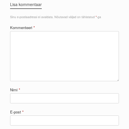
Lisa kommentaar
Sinu e-postiaadressi ei avaldata.
Nõutavad väljad on tähistatud
*
-ga
Kommenteeri
*
Nimi
*
E-post
*