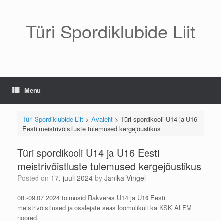
Skip
to
content
Türi Spordiklubide Liit
Menu
Türi Spordiklubide Liit
>
Avaleht
>
Türi spordikooli U14 ja U16
Eesti meistrivõistluste tulemused kergejõustikus
Türi spordikooli U14 ja U16 Eesti
meistrivõistluste tulemused kergejõustikus
Posted on
17. juuli 2024
by
Janika Vingel
08.-09.07 2024 toimusid Rakveres U14 ja U16 Eesti
meistrivõistlused ja osalejate seas loomulikult ka KSK ALEM
noored.