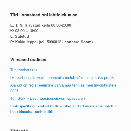
Türi linnastaadioni lahtiolekuajad
E, T, N, R avatud kella 08:00-20.00
K: 08:00 – 18:00
L: Suletud
P: Kokkuleppel (tel. 5096812 Leonhard Soom)
Viimased uudised
Türi triatlon 2026
IMsport noppis Eesti rannavolle meistrivõistlustel kaks pronksi!
Alanud on registreerimine Järvamaa tennise meistrivõistlustele
2026
Türi Sörk – Eesti taasiseseisvumispäeva eri
𝐄𝐞𝐬𝐭𝐢 𝐬𝐩𝐨𝐫𝐭𝐥𝐚𝐬𝐞𝐝 𝐯𝐨̃𝐢𝐭𝐬𝐢𝐝 𝐁𝐚𝐥𝐭𝐢 𝐯𝐨̃𝐢𝐬𝐭𝐤𝐨𝐧𝐝𝐥𝐢𝐤𝐞𝐥𝐭 𝐦𝐞𝐢𝐬𝐫𝐢𝐯𝐨̃𝐢𝐬𝐭𝐥𝐮𝐬𝐭𝐞𝐥𝐭 𝟗
𝐢𝐧𝐝𝐢𝐯𝐢𝐝𝐮𝐚𝐚𝐥𝐬𝐞𝐭 𝐦𝐞𝐢𝐬𝐭𝐫𝐢𝐭𝐢𝐢𝐭𝐥𝐢𝐭
Türi vald