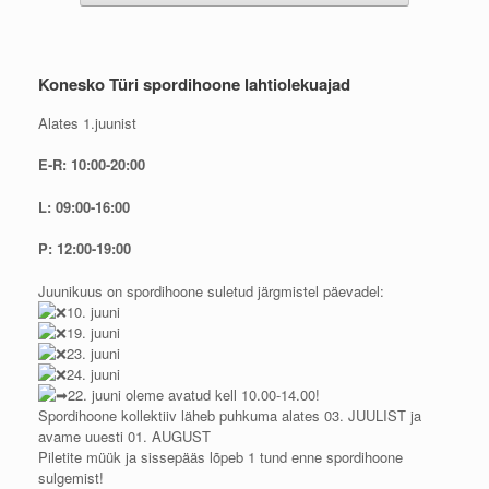
Konesko Türi spordihoone lahtiolekuajad
Alates 1.juunist
E-R: 10:00-20:00
L: 09:00-16:00
P: 12:00-19:00
Juunikuus on spordihoone suletud järgmistel päevadel:
10. juuni
19. juuni
23. juuni
24. juuni
22. juuni oleme avatud kell 10.00-14.00!
Spordihoone kollektiiv läheb puhkuma alates 03. JUULIST ja
avame uuesti 01. AUGUST
Piletite müük ja sissepääs lõpeb 1 tund enne spordihoone
sulgemist!