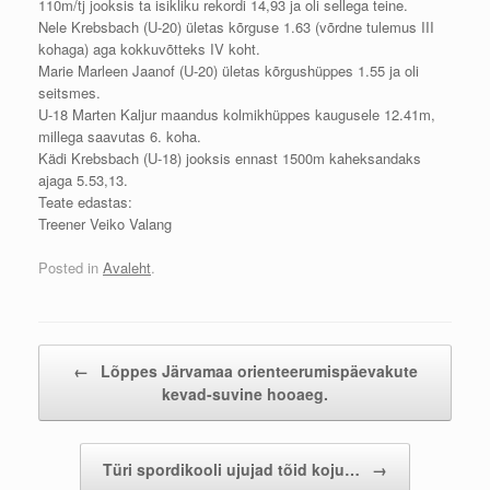
110m/tj jooksis ta isikliku rekordi 14,93 ja oli sellega teine.
Nele Krebsbach (U-20) ületas kõrguse 1.63 (võrdne tulemus III
kohaga) aga kokkuvõtteks IV koht.
Marie Marleen Jaanof (U-20) ületas kõrgushüppes 1.55 ja oli
seitsmes.
U-18 Marten Kaljur maandus kolmikhüppes kaugusele 12.41m,
millega saavutas 6. koha.
Kädi Krebsbach (U-18) jooksis ennast 1500m kaheksandaks
ajaga 5.53,13.
Teate edastas:
Treener Veiko Valang
Posted in
Avaleht
.
Post navigation
←
Lõppes Järvamaa orienteerumispäevakute
kevad-suvine hooaeg.
Türi spordikooli ujujad tõid koju…
→