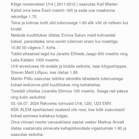
Kõige noorematest U14 ( 2011-2012 ) saavutas Karl Marten
Kattel oma teise Eesti meistri- tiitli ja seda uue maakonna
rekordiga 1.70.
Teine ja kolmas koht olid tulemusega 1.60 elik võit oli rohkem kui
kindel.
Neidude kuulitõukes üllatas Emma Salum meid kolmandal
katsel, parandades oma senist tulemust enam kui meetriga-
10.80 tõi vägeva 7. koha.
Tublid etteasted tegid ka Janette Elfriede Jaago 600 meetris ning
Leila Kaldam 1000 meetris.
U16 arvestuses tõi endale ja klubile esikoha, taas kõrgushüppes.
Steven Marti Lillipuu, kes ületas 1.85.
Marilin Põllu saavutas isiklike rekordite lähedaste tulemustega
kohad esikümne piiril kuulitõukes ning kettaheites.
Toredalt võistles Lisandra Sõrmus 100 meetris. Seega neli päeva
ning kolm esikohta!
03.-04.07. 2024 Rakveres toimusid U18, U20, U23 EMV.
KSK ALEM sportlastest osalesid viis noor, kes kõik saavutasid
kohad esimese kaheksa hulgas.
Oma viimast noorte vanuseklassi aastat veetev Markus Anvelt
ületas vaatamata erinevate kehapiirkondade vigastustele 1.80 ja
saavutas esikoha.