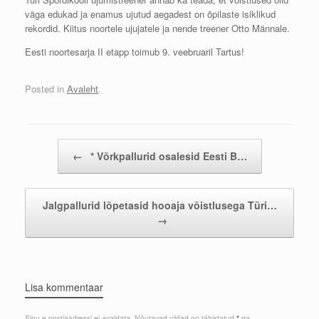
väga edukad ja enamus ujutud aegadest on õpilaste isiklikud
rekordid. Kiitus noortele ujujatele ja nende treener Otto Männale.
Eesti noortesarja II etapp toimub 9. veebruaril Tartus!
Posted in
Avaleht
.
Post navigation
←
* Võrkpallurid osalesid Eesti B…
Jalgpallurid lõpetasid hooaja võistlusega Türi…
→
Lisa kommentaar
Sinu e-postiaadressi ei avaldata.
Nõutavad väljad on tähistatud
*
-ga