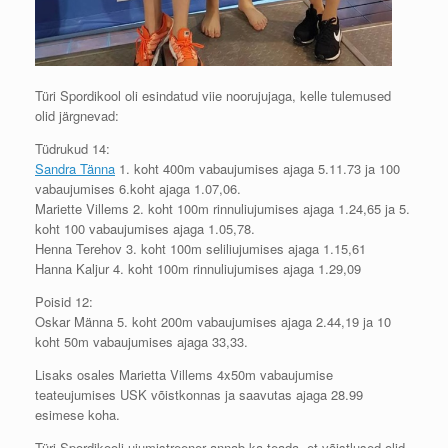
Türi Spordikool oli esindatud viie noorujujaga, kelle tulemused
olid järgnevad:
Tüdrukud 14:
Sandra Tänna
1. koht 400m vabaujumises ajaga 5.11.73 ja 100
vabaujumises 6.koht ajaga 1.07,06.
Mariette Villems 2. koht 100m rinnuliujumises ajaga 1.24,65 ja 5.
koht 100 vabaujumises ajaga 1.05,78.
Henna Terehov 3. koht 100m seliliujumises ajaga 1.15,61
Hanna Kaljur 4. koht 100m rinnuliujumises ajaga 1.29,09
Poisid 12:
Oskar Männa 5. koht 200m vabaujumises ajaga 2.44,19 ja 10
koht 50m vabaujumises ajaga 33,33.
Lisaks osales Marietta Villems 4x50m vabaujumise
teateujumises USK võistkonnas ja saavutas ajaga 28.99
esimese koha.
Türi Spordikooli ujumistreener annab ka teada, et võistlused olid