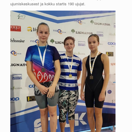
ujumiskeskusest ja kokku startis 190 ujujat.