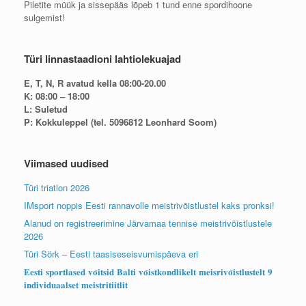
Piletite müük ja sissepääs lõpeb 1 tund enne spordihoone
sulgemist!
Türi linnastaadioni lahtiolekuajad
E, T, N, R avatud kella 08:00-20.00
K: 08:00 – 18:00
L: Suletud
P: Kokkuleppel (tel. 5096812 Leonhard Soom)
Viimased uudised
Türi triatlon 2026
IMsport noppis Eesti rannavolle meistrivõistlustel kaks pronksi!
Alanud on registreerimine Järvamaa tennise meistrivõistlustele
2026
Türi Sörk – Eesti taasiseseisvumispäeva eri
𝐄𝐞𝐬𝐭𝐢 𝐬𝐩𝐨𝐫𝐭𝐥𝐚𝐬𝐞𝐝 𝐯𝐨̃𝐢𝐭𝐬𝐢𝐝 𝐁𝐚𝐥𝐭𝐢 𝐯𝐨̃𝐢𝐬𝐭𝐤𝐨𝐧𝐝𝐥𝐢𝐤𝐞𝐥𝐭 𝐦𝐞𝐢𝐬𝐫𝐢𝐯𝐨̃𝐢𝐬𝐭𝐥𝐮𝐬𝐭𝐞𝐥𝐭 𝟗
𝐢𝐧𝐝𝐢𝐯𝐢𝐝𝐮𝐚𝐚𝐥𝐬𝐞𝐭 𝐦𝐞𝐢𝐬𝐭𝐫𝐢𝐭𝐢𝐢𝐭𝐥𝐢𝐭