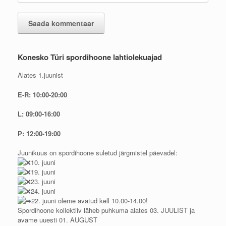
Konesko Türi spordihoone lahtiolekuajad
Alates 1.juunist
E-R: 10:00-20:00
L: 09:00-16:00
P: 12:00-19:00
Juunikuus on spordihoone suletud järgmistel päevadel:
10. juuni
19. juuni
23. juuni
24. juuni
22. juuni oleme avatud kell 10.00-14.00!
Spordihoone kollektiiv läheb puhkuma alates 03. JUULIST ja
avame uuesti 01. AUGUST