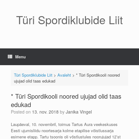
Skip
to
content
Türi Spordiklubide Liit
Menu
Türi Spordiklubide Liit
>
Avaleht
>
* Türi Spordikooli noored
ujujad olid taas edukad
* Türi Spordikooli noored ujujad olid taas
edukad
Posted on
13. nov. 2018
by
Janika Vingel
Laupäeval, 10. novembril, toimus Tartus Aura veekeskuses
Eesti ujumisliidu noortesarja kolme etapilise võistlussarja
esimene etapp. Tartu tsoonis oli võstlustules noorujujad 12’st