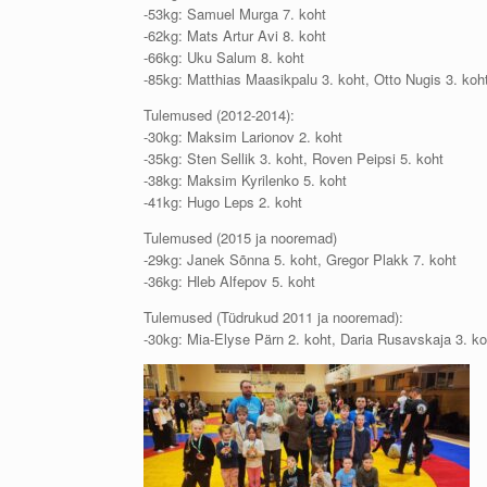
-53kg: Samuel Murga 7. koht
-62kg: Mats Artur Avi 8. koht
-66kg: Uku Salum 8. koht
-85kg: Matthias Maasikpalu 3. koht, Otto Nugis 3. koh
Tulemused (2012-2014):
-30kg: Maksim Larionov 2. koht
-35kg: Sten Sellik 3. koht, Roven Peipsi 5. koht
-38kg: Maksim Kyrilenko 5. koht
-41kg: Hugo Leps 2. koht
Tulemused (2015 ja nooremad)
-29kg: Janek Sõnna 5. koht, Gregor Plakk 7. koht
-36kg: Hleb Alfepov 5. koht
Tulemused (Tüdrukud 2011 ja nooremad):
-30kg: Mia-Elyse Pärn 2. koht, Daria Rusavskaja 3. koh