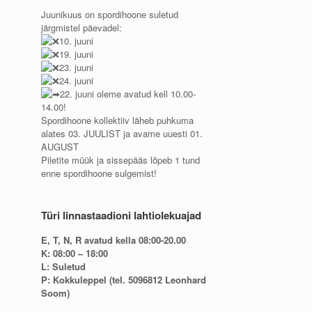
Juunikuus on spordihoone suletud
järgmistel päevadel:
10. juuni
19. juuni
23. juuni
24. juuni
22. juuni oleme avatud kell 10.00-
14.00!
Spordihoone kollektiiv läheb puhkuma
alates 03. JUULIST ja avame uuesti 01.
AUGUST
Piletite müük ja sissepääs lõpeb 1 tund
enne spordihoone sulgemist!
Türi linnastaadioni lahtiolekuajad
E, T, N, R avatud kella 08:00-20.00
K: 08:00 – 18:00
L: Suletud
P: Kokkuleppel (tel. 5096812 Leonhard
Soom)