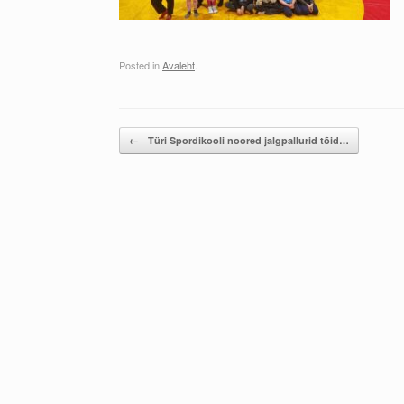
Posted in
Avaleht
.
Post navigation
←
Türi Spordikooli noored jalgpallurid tõid…