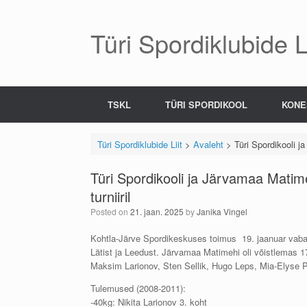
Skip
to
content
Türi Spordiklubide Li
TSKL
TÜRI SPORDIKOOL
KONE
Türi Spordiklubide Liit
>
Avaleht
>
Türi Spordikooli j
Türi Spordikooli ja Järvamaa Matim
turniiril
Posted on
21. jaan. 2025
by
Janika Vingel
Kohtla-Järve Spordikeskuses toimus 19. jaanuar vabam
Lätist ja Leedust. Järvamaa Matimehi oli võistlemas 17
Maksim Larionov, Sten Sellik, Hugo Leps, Mia-Elyse P
Tulemused (2008-2011):
-40kg: Nikita Larionov 3. koht