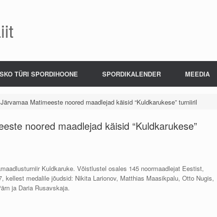
it
SKO TÜRI SPORDIHOONE
SPORDIKALENDER
MEEDIA
a Järvamaa Matimeeste noored maadlejad käisid “Kuldkarukese” turniiril
eeste noored maadlejad käisid “Kuldkarukese”
aadlusturniir Kuldkaruke. Võistlustel osales 145 noormaadlejat Eestist,
, kellest medalile jõudsid: Nikita Larionov, Matthias Maasikpalu, Otto Nugis,
ärn ja Daria Rusavskaja.