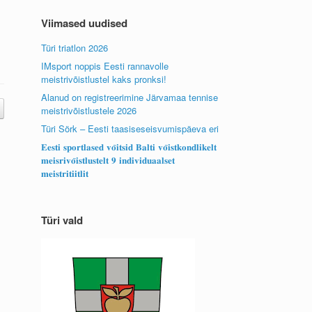
Viimased uudised
Türi triatlon 2026
IMsport noppis Eesti rannavolle
meistrivõistlustel kaks pronksi!
Alanud on registreerimine Järvamaa tennise
meistrivõistlustele 2026
Türi Sörk – Eesti taasiseseisvumispäeva eri
𝐄𝐞𝐬𝐭𝐢 𝐬𝐩𝐨𝐫𝐭𝐥𝐚𝐬𝐞𝐝 𝐯𝐨̃𝐢𝐭𝐬𝐢𝐝 𝐁𝐚𝐥𝐭𝐢 𝐯𝐨̃𝐢𝐬𝐭𝐤𝐨𝐧𝐝𝐥𝐢𝐤𝐞𝐥𝐭
𝐦𝐞𝐢𝐬𝐫𝐢𝐯𝐨̃𝐢𝐬𝐭𝐥𝐮𝐬𝐭𝐞𝐥𝐭 𝟗 𝐢𝐧𝐝𝐢𝐯𝐢𝐝𝐮𝐚𝐚𝐥𝐬𝐞𝐭
𝐦𝐞𝐢𝐬𝐭𝐫𝐢𝐭𝐢𝐢𝐭𝐥𝐢𝐭
Türi vald