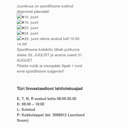
Juunikuus on spordihoone suletud
järgmistel päevadel:
10. juuni
19. juuni
23. juuni
24. juuni
22. juuni oleme avatud kell 10.00-
14.00!
Spordihoone kollektiiv läheb puhkuma
alates 03. JUULIST ja avame uuesti 01.
AUGUST
Piletite müük ja sissepääs lõpeb 1 tund
enne spordihoone sulgemist!
Türi linnastaadioni lahtiolekuajad
E, T, N, R avatud kella 08:00-20.00
K: 08:00 – 18:00
L: Suletud
P: Kokkuleppel (tel. 5096812 Leonhard
Soom)