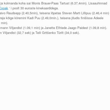
) ja kolmanda koha sai Monis Brauer-Paas Tartust (6.37,4min). Lisaauhinnad
Espak
‘ i poolt 30 euroste kinekaardidega.
vo Raudsepp (2.40,5min), teisena lõpetas Steven Marti Lillipuu (2.46,4 min)
raja kõige kiiremini Kadi Puu (2.49,0min.), teisena jõudis finišisse Adeele
 min).
ann Viljandist (1.09,1 min) ja Janette Elfriede Jaago Paidest (1.09,8 min).
iljandist (32,7 sek) ja Teili Gritšenko Türilt (34,0 sek).