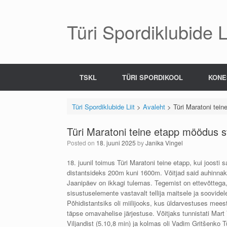
Skip
to
content
Türi Spordiklubide Li
TSKL
TÜRI SPORDIKOOL
KONE
Türi Spordiklubide Liit
>
Avaleht
>
Türi Maratoni tein
Türi Maratoni teine etapp möödus st
Posted on
18. juuni 2025
by
Janika Vingel
18. juunil toimus Türi Maratoni teine etapp, kui joosti
distantsideks 200m kuni 1600m. Võitjad said auhinnaks
Jaanipäev on ikkagi tulemas. Tegemist on ettevõttega, 
sisustuselemente vastavalt tellija maitsele ja soovidel
Põhidistantsiks oli miilijooks, kus üldarvestuses meest
täpse omavahelise järjestuse. Võitjaks tunnistati Mar
Viljandist (5.10,8 min) ja kolmas oli Vadim Gritšenko Tü