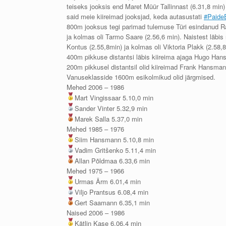
teiseks jooksis end Maret Müür Tallinnast (6.31,8 min
said meie kiireimad jooksjad, keda autasustati
#Paide
800m jooksus tegi parimad tulemuse Türi esindanud Rai
ja kolmas oli Tarmo Saare (2.56,6 min). Naistest läbis 
Kontus (2.55,8min) ja kolmas oli Viktoria Plakk (2.58,8
400m pikkuse distantsi läbis kiireima ajaga Hugo Hansm
200m pikkusel distantsil olid kiireimad Frank Hansmann V
Vanuseklasside 1600m esikolmikud olid järgmised.
Mehed 2006 – 1986
Mart Vingissaar 5.10,0 min
Sander Vinter 5.32,9 min
Marek Salla 5.37,0 min
Mehed 1985 – 1976
Siim Hansmann 5.10,8 min
Vadim Gritšenko 5.11,4 min
Allan Põldmaa 6.33,6 min
Mehed 1975 – 1966
Urmas Ärm 6.01,4 min
Viljo Prantsus 6.08,4 min
Gert Saamann 6.35,1 min
Naised 2006 – 1986
Kätlin Kase 6.06,4 min