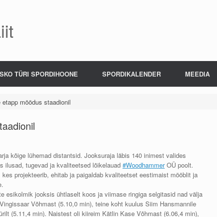
it
SKO TÜRI SPORDIHOONE
SPORDIKALENDER
MEEDIA
e etapp möödus staadionil
aadionil
 sarja kõige lühemad distantsid. Jooksuraja läbis 140 inimest valides
 ilusad, tugevad ja kvaliteetsed lõikelauad
#Woodhammer
OÜ poolt.
kes projekteerib, ehitab ja paigaldab kvaliteetset eestimaist mööblit ja
e.
e esikolmik jooksis ühtlaselt koos ja viimase ringiga selgitasid nad välja
t Vingissaar Võhmast (5.10,0 min), teine koht kuulus Siim Hansmannile
rilt (5.11,4 min). Naistest oli kiireim Kätlin Kase Võhmast (6.06,4 min),