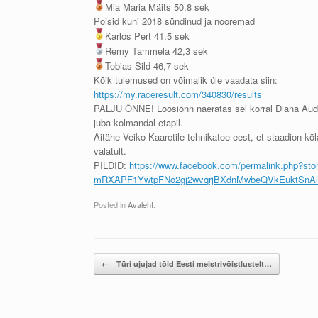
Mia Maria Mäits 50,8 sek
Poisid kuni 2018 sündinud ja nooremad
Karlos Pert 41,5 sek
Remy Tammela 42,3 sek
Tobias Sild 46,7 sek
Kõik tulemused on võimalik üle vaadata siin:
https://my.raceresult.com/
340830/results
PALJU ÕNNE! Loosiõnn naeratas sel korral Diana Audr
juba kolmandal etapil.
Aitähe Veiko Kaaretile tehnikatoe eest, et staadion kõla
valatult.
PILDID:
https://www.facebook.com/
permalink.php?sto
mRXAPF1YwtpFNo2gj2wvqrjBXdnMwb
eQVkEuktSnAl
Posted in
Avaleht
.
Post navigation
←
Türi ujujad tõid Eesti meistrivõistlustelt…