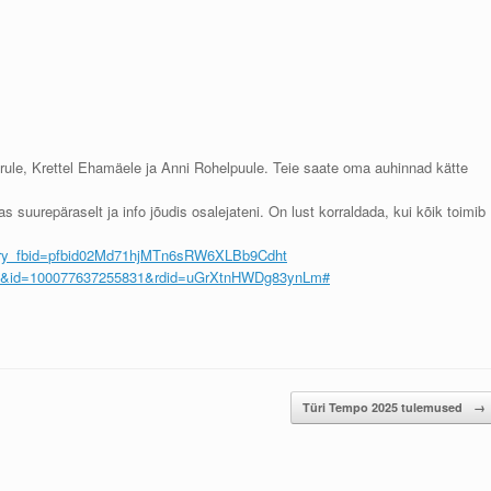
ule, Krettel Ehamäele ja Anni Rohelpuule. Teie saate oma auhinnad kätte
s suurepäraselt ja info jõudis osalejateni. On lust korraldada, kui kõik toimib
ry_fbid=
pfbid02Md71hjMTn6sRW6XLBb9Cdht
&id=
100077637255831&rdid=
uGrXtnHWDg83ynLm#
Türi Tempo 2025 tulemused
→