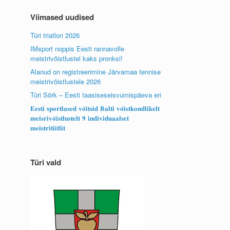
Viimased uudised
Türi triatlon 2026
IMsport noppis Eesti rannavolle
meistrivõistlustel kaks pronksi!
Alanud on registreerimine Järvamaa tennise
meistrivõistlustele 2026
Türi Sörk – Eesti taasiseseisvumispäeva eri
𝐄𝐞𝐬𝐭𝐢 𝐬𝐩𝐨𝐫𝐭𝐥𝐚𝐬𝐞𝐝 𝐯𝐨̃𝐢𝐭𝐬𝐢𝐝 𝐁𝐚𝐥𝐭𝐢 𝐯𝐨̃𝐢𝐬𝐭𝐤𝐨𝐧𝐝𝐥𝐢𝐤𝐞𝐥𝐭
𝐦𝐞𝐢𝐬𝐫𝐢𝐯𝐨̃𝐢𝐬𝐭𝐥𝐮𝐬𝐭𝐞𝐥𝐭 𝟗 𝐢𝐧𝐝𝐢𝐯𝐢𝐝𝐮𝐚𝐚𝐥𝐬𝐞𝐭
𝐦𝐞𝐢𝐬𝐭𝐫𝐢𝐭𝐢𝐢𝐭𝐥𝐢𝐭
Türi vald