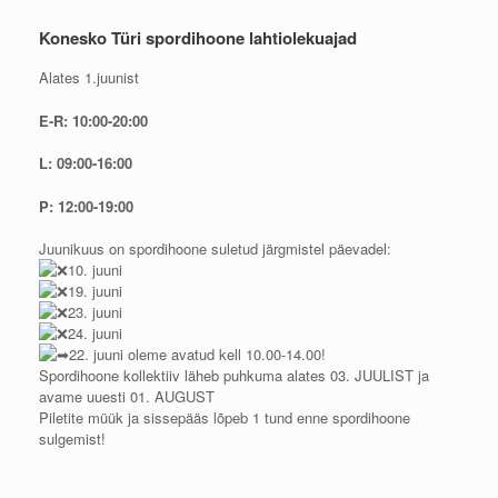
Konesko Türi spordihoone lahtiolekuajad
Alates 1.juunist
E-R: 10:00-20:00
L: 09:00-16:00
P: 12:00-19:00
Juunikuus on spordihoone suletud järgmistel päevadel:
10. juuni
19. juuni
23. juuni
24. juuni
22. juuni oleme avatud kell 10.00-14.00!
Spordihoone kollektiiv läheb puhkuma alates 03. JUULIST ja
avame uuesti 01. AUGUST
Piletite müük ja sissepääs lõpeb 1 tund enne spordihoone
sulgemist!