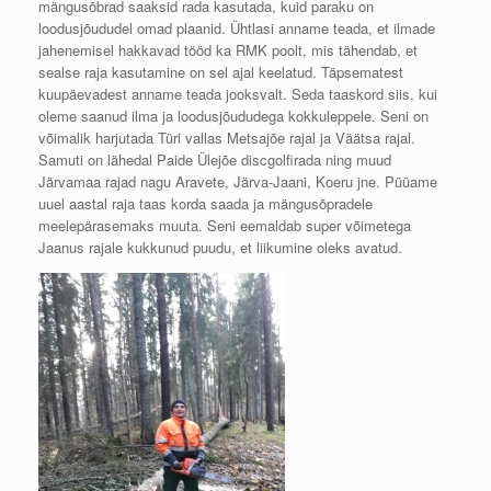
mängusõbrad saaksid rada kasutada, kuid paraku on
loodusjõududel omad plaanid. Ühtlasi anname teada, et ilmade
jahenemisel hakkavad tööd ka RMK poolt, mis tähendab, et
sealse raja kasutamine on sel ajal keelatud. Täpsematest
kuupäevadest anname teada jooksvalt. Seda taaskord siis, kui
oleme saanud ilma ja loodusjõududega kokkuleppele. Seni on
võimalik harjutada Türi vallas Metsajõe rajal ja Väätsa rajal.
Samuti on lähedal Paide Ülejõe discgolfirada ning muud
Järvamaa rajad nagu Aravete, Järva-Jaani, Koeru jne. Püüame
uuel aastal raja taas korda saada ja mängusõpradele
meelepärasemaks muuta. Seni eemaldab super võimetega
Jaanus rajale kukkunud puudu, et liikumine oleks avatud.