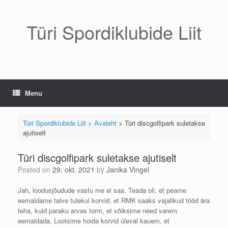
Skip
to
content
Türi Spordiklubide Liit
Menu
Türi Spordiklubide Liit
>
Avaleht
>
Türi discgolfipark suletakse
ajutiselt
Türi discgolfipark suletakse ajutiselt
Posted on
29. okt. 2021
by
Janika Vingel
Jah, loodusjõudude vastu me ei saa. Teada oli, et peame
eemaldame talve tulekul korvid, et RMK saaks vajalikud tööd ära
teha, kuid paraku arvas torm, et võiksime need varem
eemaldada. Lootsime hoida korvid üleval kauem, et