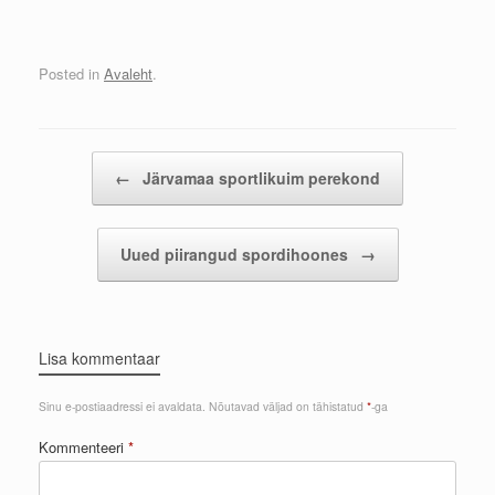
Posted in
Avaleht
.
Post navigation
←
Järvamaa sportlikuim perekond
Uued piirangud spordihoones
→
Lisa kommentaar
Sinu e-postiaadressi ei avaldata.
Nõutavad väljad on tähistatud
*
-ga
Kommenteeri
*