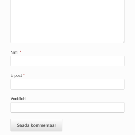
Nimi
*
E-post
*
Veebileht