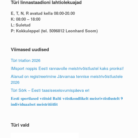
Türi linnastaadioni lahtiolekuajad
E, T, N, R avatud kella 08:00-20.00
K: 08:00 – 18:00
L: Suletud
P: Kokkuleppel (tel. 5096812 Leonhard Soom)
Viimased uudised
Türi triatlon 2026
IMsport noppis Eesti rannavolle meistrivõistlustel kaks pronksi!
Alanud on registreerimine Järvamaa tennise meistrivõistlustele
2026
Türi Sörk – Eesti taasiseseisvumispäeva eri
𝐄𝐞𝐬𝐭𝐢 𝐬𝐩𝐨𝐫𝐭𝐥𝐚𝐬𝐞𝐝 𝐯𝐨̃𝐢𝐭𝐬𝐢𝐝 𝐁𝐚𝐥𝐭𝐢 𝐯𝐨̃𝐢𝐬𝐭𝐤𝐨𝐧𝐝𝐥𝐢𝐤𝐞𝐥𝐭 𝐦𝐞𝐢𝐬𝐫𝐢𝐯𝐨̃𝐢𝐬𝐭𝐥𝐮𝐬𝐭𝐞𝐥𝐭 𝟗
𝐢𝐧𝐝𝐢𝐯𝐢𝐝𝐮𝐚𝐚𝐥𝐬𝐞𝐭 𝐦𝐞𝐢𝐬𝐭𝐫𝐢𝐭𝐢𝐢𝐭𝐥𝐢𝐭
Türi vald