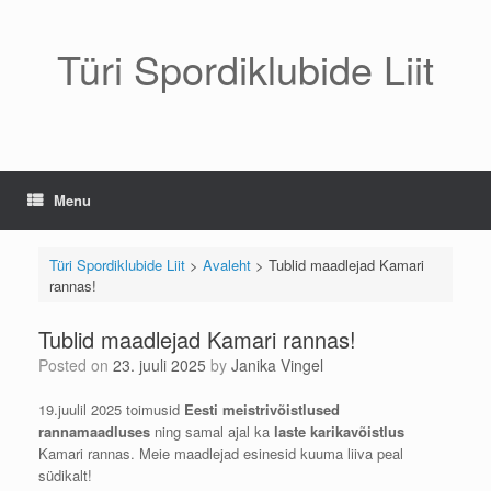
Skip
to
content
Türi Spordiklubide Liit
Menu
Türi Spordiklubide Liit
>
Avaleht
>
Tublid maadlejad Kamari
rannas!
Tublid maadlejad Kamari rannas!
Posted on
23. juuli 2025
by
Janika Vingel
19.juulil 2025 toimusid
Eesti meistrivõistlused
rannamaadluses
ning samal ajal ka
laste karikavõistlus
Kamari rannas. Meie maadlejad esinesid kuuma liiva peal
südikalt!