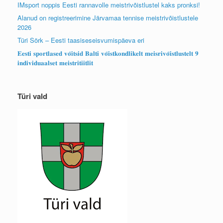
IMsport noppis Eesti rannavolle meistrivõistlustel kaks pronksi!
Alanud on registreerimine Järvamaa tennise meistrivõistlustele
2026
Türi Sörk – Eesti taasiseseisvumispäeva eri
𝐄𝐞𝐬𝐭𝐢 𝐬𝐩𝐨𝐫𝐭𝐥𝐚𝐬𝐞𝐝 𝐯𝐨̃𝐢𝐭𝐬𝐢𝐝 𝐁𝐚𝐥𝐭𝐢 𝐯𝐨̃𝐢𝐬𝐭𝐤𝐨𝐧𝐝𝐥𝐢𝐤𝐞𝐥𝐭 𝐦𝐞𝐢𝐬𝐫𝐢𝐯𝐨̃𝐢𝐬𝐭𝐥𝐮𝐬𝐭𝐞𝐥𝐭 𝟗
𝐢𝐧𝐝𝐢𝐯𝐢𝐝𝐮𝐚𝐚𝐥𝐬𝐞𝐭 𝐦𝐞𝐢𝐬𝐭𝐫𝐢𝐭𝐢𝐢𝐭𝐥𝐢𝐭
Türi vald