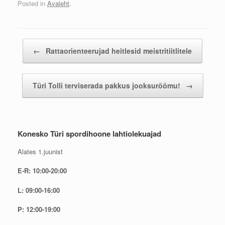
Posted in
Avaleht
.
Post navigation
←
Rattaorienteerujad heitlesid meistritiitlitele
Türi Tolli terviserada pakkus jooksurõõmu!
→
Konesko Türi spordihoone lahtiolekuajad
Alates 1.juunist
E-R: 10:00-20:00
L: 09:00-16:00
P: 12:00-19:00