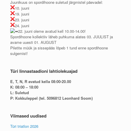
Juunikuus on spordihoone suletud järgmistel päevadel:
10. juuni
19. juuni
23. juuni
24. juuni
22. juuni oleme avatud kell 10.00-14.00!
Spordihoone kollektiiv läheb puhkuma alates 03. JUULIST ja
avame uuesti 01. AUGUST
Piletite müük ja sissepääs lõpeb 1 tund enne spordihoone
sulgemist!
Türi linnastaadioni lahtiolekuajad
E, T, N, R avatud kella 08:00-20.00
K: 08:00 – 18:00
L: Suletud
P: Kokkuleppel (tel. 5096812 Leonhard Soom)
Viimased uudised
Türi triatlon 2026