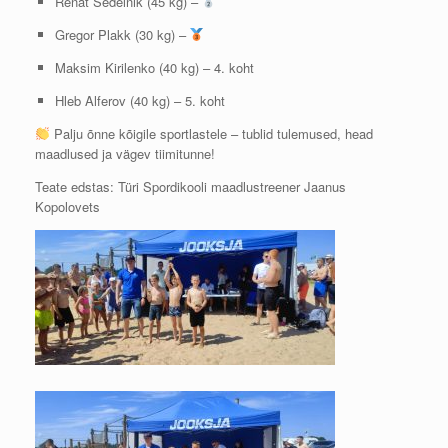
Renat Sedelnik (45 kg) –
Gregor Plakk (30 kg) –
Maksim Kirilenko (40 kg) – 4. koht
Hleb Alferov (40 kg) – 5. koht
Palju õnne kõigile sportlastele – tublid tulemused, head
maadlused ja vägev tiimitunne!
Teate edstas: Türi Spordikooli maadlustreener Jaanus
Kopolovets