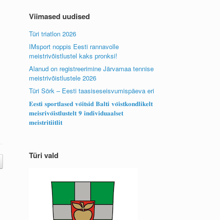
Viimased uudised
Türi triatlon 2026
IMsport noppis Eesti rannavolle
meistrivõistlustel kaks pronksi!
Alanud on registreerimine Järvamaa tennise
meistrivõistlustele 2026
Türi Sörk – Eesti taasiseseisvumispäeva eri
𝐄𝐞𝐬𝐭𝐢 𝐬𝐩𝐨𝐫𝐭𝐥𝐚𝐬𝐞𝐝 𝐯𝐨̃𝐢𝐭𝐬𝐢𝐝 𝐁𝐚𝐥𝐭𝐢 𝐯𝐨̃𝐢𝐬𝐭𝐤𝐨𝐧𝐝𝐥𝐢𝐤𝐞𝐥𝐭
𝐦𝐞𝐢𝐬𝐫𝐢𝐯𝐨̃𝐢𝐬𝐭𝐥𝐮𝐬𝐭𝐞𝐥𝐭 𝟗 𝐢𝐧𝐝𝐢𝐯𝐢𝐝𝐮𝐚𝐚𝐥𝐬𝐞𝐭
𝐦𝐞𝐢𝐬𝐭𝐫𝐢𝐭𝐢𝐢𝐭𝐥𝐢𝐭
Türi vald