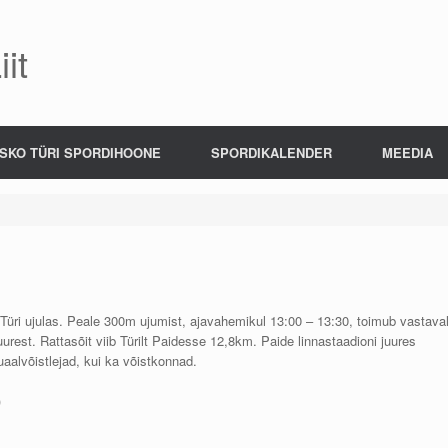
it
SKO TÜRI SPORDIHOONE
SPORDIKALENDER
MEEDIA
 11 Türi ujulas. Peale 300m ujumist, ajavahemikul 13:00 – 13:30, toimub vastaval
juurest. Rattasõit viib Türilt Paidesse 12,8km. Paide linnastaadioni juures
aalvõistlejad, kui ka võistkonnad.
)