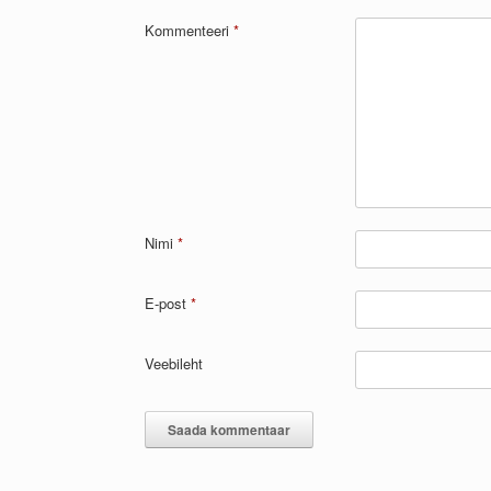
Kommenteeri
*
Nimi
*
E-post
*
Veebileht