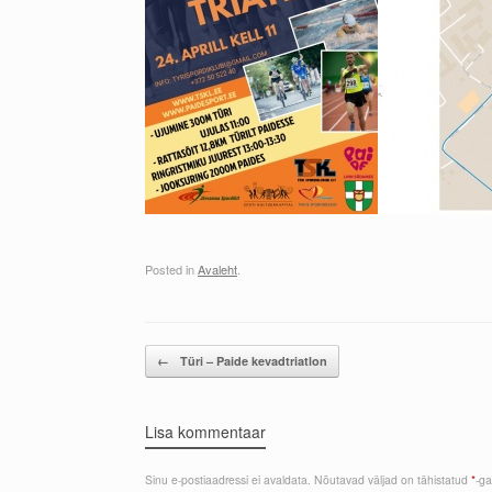
Posted in
Avaleht
.
Post navigation
←
Türi – Paide kevadtriatlon
Lisa kommentaar
Sinu e-postiaadressi ei avaldata.
Nõutavad väljad on tähistatud
*
-ga