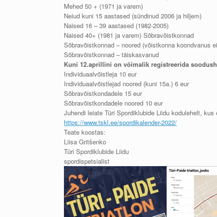
Mehed 50 + (1971 ja varem)
Neiud kuni 15 aastased (sündinud 2006 ja hiljem)
Naised 16 – 39 aastased (1982-2005)
Naised 40+ (1981 ja varem) Sõbravõistkonnad
Sõbravõistkonnad – noored (võistkonna koondvanus ei 
Sõbravõistkonnad – täiskasvanud
Kuni 12.aprillini on võimalik registreerida soodus
Individuaalvõistleja 10 eur
Individuaalvõistlejad noored (kuni 15a.) 6 eur
Sõbravõistkondadele 15 eur
Sõbravõistkondadele noored 10 eur
Juhendi leiate Türi Spordiklubide Liidu kodulehelt, kus
https://www.tskl.ee/spordikalender-2022/
Teate koostas:
Liisa Gritšenko
Türi Spordiklubide Liidu
spordispetsialist