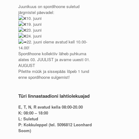
Juunikuus on spordihoone suletud
järgmistel päevadel:
10. juuni
19. juuni
23. juuni
24. juuni
22. juuni oleme avatud kell 10.00-
14.00!
Spordihoone kollektiiv läheb puhkuma
alates 03. JUULIST ja avame uuesti 01.
AUGUST
Piletite müük ja sissepääs lõpeb 1 tund
enne spordihoone sulgemist!
Türi linnastaadioni lahtiolekuajad
E, T, N, R avatud kella 08:00-20.00
K: 08:00 – 18:00
L: Suletud
P: Kokkuleppel (tel. 5096812 Leonhard
Soom)