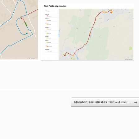
Maratonisari alustas Türi – Alliku…
→