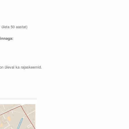
ületa 50 aastat)
hinnaga:
 on üleval ka rajaskeemid.