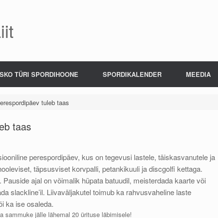
it
SKO TÜRI SPORDIHOONE
SPORDIKALENDER
MEEDIA
 perespordipäev tuleb taas
leb taas
tsiooniline perespordipäev, kus on tegevusi lastele, täiskasvanutele ja
leviset, täpsusviset korvpalli, petankikuuli ja discgolfi kettaga.
. Pauside ajal on võimalik hüpata batuudil, meisterdada kaarte või
a slackline’il. Liivaväljakutel toimub ka rahvusvaheline laste
õi ka ise osaleda.
la sammuke jälle lähemal 20 ürituse läbimisele!