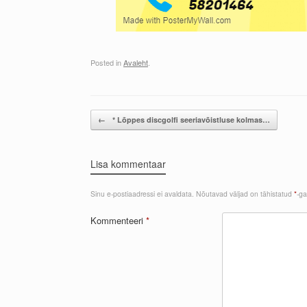
Posted in
Avaleht
.
Post navigation
←
* Lõppes discgolfi seeriavõistluse kolmas…
Lisa kommentaar
Sinu e-postiaadressi ei avaldata.
Nõutavad väljad on tähistatud
*
-ga
Kommenteeri
*