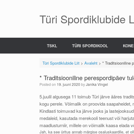
Skip
to
content
Türi Spordiklubide Li
TSKL
TÜRI SPORDIKOOL
KONE
Türi Spordiklubide Liit
>
Avaleht
>
* Traditsiooniline
* Traditsiooniline perespordipäev tu
Posted on
19. juuni 2020
by
Janika Vingel
5.juulil algusega 11 toimub Türi järve ääres tradi
kogu perele. Võimalik on proovida saapaheidet, noo
Kindlasti toimuvad ka järve jooks ja lastejooksud
medaleid, kasutada merekooli teenust või harjutad
maadlusturniir, millele on võimalik kaasa elada v
Jah, ka see üritus annab märgise osaluskaardile, et ol