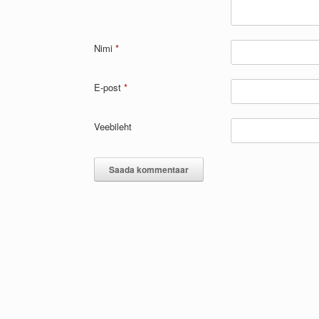
Nimi
*
E-post
*
Veebileht