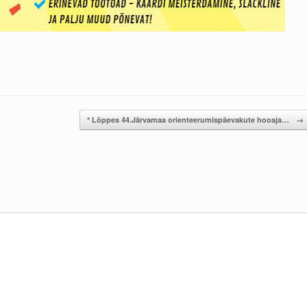
* Lõppes 44.Järvamaa orienteerumispäevakute hooaja…
→