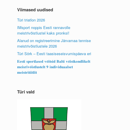
Viimased uudised
Türi triatlon 2026
IMsport noppis Eesti rannavolle
meistrivõistlustel kaks pronksi!
Alanud on registreerimine Järvamaa tennise
meistrivõistlustele 2026
Türi Sörk – Eesti taasiseseisvumispäeva eri
𝐄𝐞𝐬𝐭𝐢 𝐬𝐩𝐨𝐫𝐭𝐥𝐚𝐬𝐞𝐝 𝐯𝐨̃𝐢𝐭𝐬𝐢𝐝 𝐁𝐚𝐥𝐭𝐢 𝐯𝐨̃𝐢𝐬𝐭𝐤𝐨𝐧𝐝𝐥𝐢𝐤𝐞𝐥𝐭
𝐦𝐞𝐢𝐬𝐫𝐢𝐯𝐨̃𝐢𝐬𝐭𝐥𝐮𝐬𝐭𝐞𝐥𝐭 𝟗 𝐢𝐧𝐝𝐢𝐯𝐢𝐝𝐮𝐚𝐚𝐥𝐬𝐞𝐭
𝐦𝐞𝐢𝐬𝐭𝐫𝐢𝐭𝐢𝐢𝐭𝐥𝐢𝐭
Türi vald