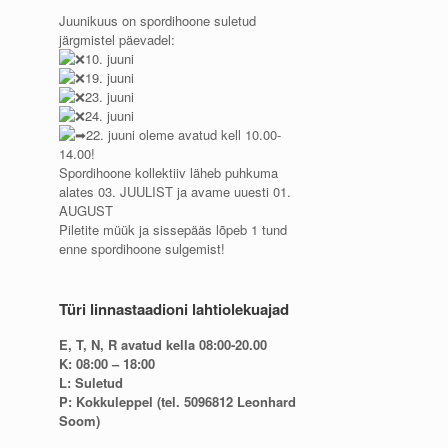
Juunikuus on spordihoone suletud
järgmistel päevadel:
10. juuni
19. juuni
23. juuni
24. juuni
22. juuni oleme avatud kell 10.00-
14.00!
Spordihoone kollektiiv läheb puhkuma
alates 03. JUULIST ja avame uuesti 01.
AUGUST
Piletite müük ja sissepääs lõpeb 1 tund
enne spordihoone sulgemist!
Türi linnastaadioni lahtiolekuajad
E, T, N, R avatud kella 08:00-20.00
K: 08:00 – 18:00
L: Suletud
P: Kokkuleppel (tel. 5096812 Leonhard
Soom)