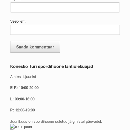
Veebileht
Konesko Türi spordihoone lahtiolekuajad
Alates 1.juunist
E-R: 10:00-20:00
L: 09:00-16:00
P: 12:00-19:00
Juunikuus on spordihoone suletud järgmistel päevadel:
10. juuni