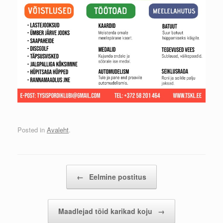
Posted in
Avaleht
.
Post navigation
←
Eelmine postitus
Maadlejad tõid karikad koju
→