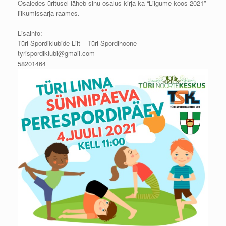
Osaledes üritusel läheb sinu osalus kirja ka “Liigume koos 2021”
liikumissarja raames.
Lisainfo:
Türi Spordiklubide Liit – Türi Spordihoone
tyrispordiklubi@gmail.com
58201464