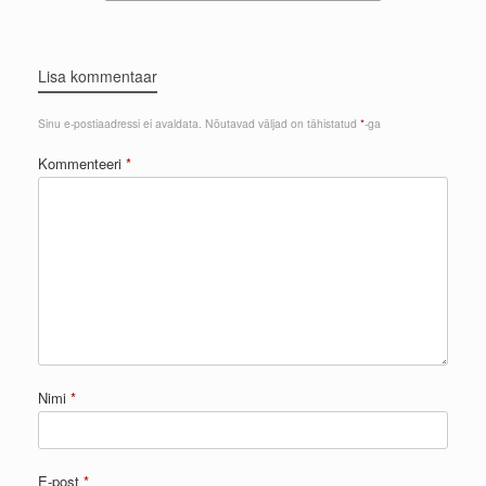
Lisa kommentaar
Sinu e-postiaadressi ei avaldata.
Nõutavad väljad on tähistatud
*
-ga
Kommenteeri
*
Nimi
*
E-post
*