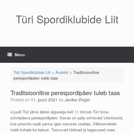
Skip
to
content
Türi Spordiklubide Liit
Menu
Türi Spordiklubide Liit
>
Avaleht
>
Traditsiooniline
perespordipäev tuleb taas
Traditsiooniline perespordipäev tuleb taas
Posted on
11. juuni 2021
by
Janika Vingel
4.juulil Türi järve ääres algusega kell 11 toimub Türi linna
sünnipäeva perespordipäev. Kavas on palju erinevaid võistluseid,
kus proovile saab panna igas vanuses osaleja. Väiksematele
tuleb kohale ka batuut. Toimuvad töötoad ja tegevused vees.