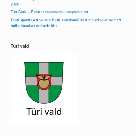
2026
Türi Sörk – Eesti taasiseseisvumispäeva eri
𝐄𝐞𝐬𝐭𝐢 𝐬𝐩𝐨𝐫𝐭𝐥𝐚𝐬𝐞𝐝 𝐯𝐨̃𝐢𝐭𝐬𝐢𝐝 𝐁𝐚𝐥𝐭𝐢 𝐯𝐨̃𝐢𝐬𝐭𝐤𝐨𝐧𝐝𝐥𝐢𝐤𝐞𝐥𝐭 𝐦𝐞𝐢𝐬𝐫𝐢𝐯𝐨̃𝐢𝐬𝐭𝐥𝐮𝐬𝐭𝐞𝐥𝐭 𝟗
𝐢𝐧𝐝𝐢𝐯𝐢𝐝𝐮𝐚𝐚𝐥𝐬𝐞𝐭 𝐦𝐞𝐢𝐬𝐭𝐫𝐢𝐭𝐢𝐢𝐭𝐥𝐢𝐭
Türi vald