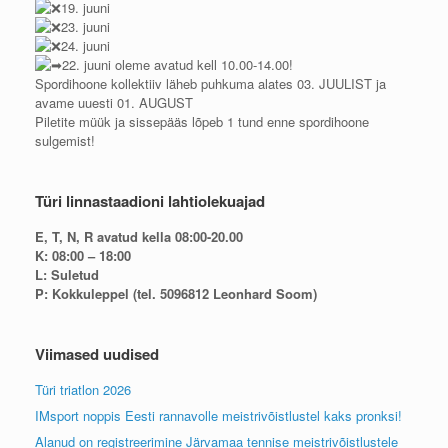
19. juuni
23. juuni
24. juuni
22. juuni oleme avatud kell 10.00-14.00!
Spordihoone kollektiiv läheb puhkuma alates 03. JUULIST ja
avame uuesti 01. AUGUST
Piletite müük ja sissepääs lõpeb 1 tund enne spordihoone
sulgemist!
Türi linnastaadioni lahtiolekuajad
E, T, N, R avatud kella 08:00-20.00
K: 08:00 – 18:00
L: Suletud
P: Kokkuleppel (tel. 5096812 Leonhard Soom)
Viimased uudised
Türi triatlon 2026
IMsport noppis Eesti rannavolle meistrivõistlustel kaks pronksi!
Alanud on registreerimine Järvamaa tennise meistrivõistlustele