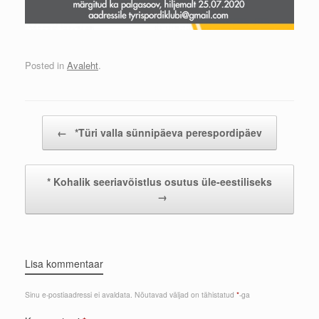
Posted in
Avaleht
.
Post navigation
←
*Türi valla sünnipäeva perespordipäev
* Kohalik seeriavõistlus osutus üle-eestiliseks
→
Lisa kommentaar
Sinu e-postiaadressi ei avaldata.
Nõutavad väljad on tähistatud
*
-ga