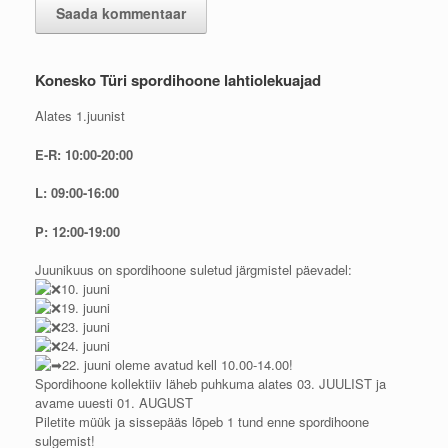
Konesko Türi spordihoone lahtiolekuajad
Alates 1.juunist
E-R: 10:00-20:00
L: 09:00-16:00
P: 12:00-19:00
Juunikuus on spordihoone suletud järgmistel päevadel:
10. juuni
19. juuni
23. juuni
24. juuni
22. juuni oleme avatud kell 10.00-14.00!
Spordihoone kollektiiv läheb puhkuma alates 03. JUULIST ja
avame uuesti 01. AUGUST
Piletite müük ja sissepääs lõpeb 1 tund enne spordihoone
sulgemist!