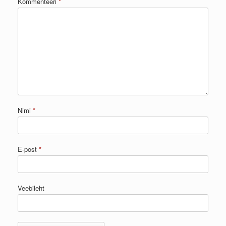
Kommenteeri
*
Nimi
*
E-post
*
Veebileht