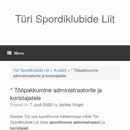
Skip
to
content
Türi Spordiklubide Liit
Menu
Türi Spordiklubide Liit
>
Avaleht
>
* Tööpakkumine
administraatorile ja koristajatele
* Tööpakkumine administraatorile ja
koristajatele
Posted on
7. juuli 2020
by
Janika Vingel
Seoses Türi uue spordihoone haldamisega võtab Türi
Spordiklubide Liit tööle
spordihoone administraatori
ja
koristajad.