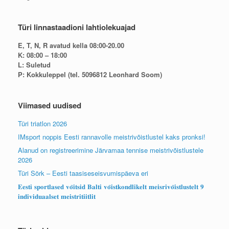
Türi linnastaadioni lahtiolekuajad
E, T, N, R avatud kella 08:00-20.00
K: 08:00 – 18:00
L: Suletud
P: Kokkuleppel (tel. 5096812 Leonhard Soom)
Viimased uudised
Türi triatlon 2026
IMsport noppis Eesti rannavolle meistrivõistlustel kaks pronksi!
Alanud on registreerimine Järvamaa tennise meistrivõistlustele
2026
Türi Sörk – Eesti taasiseseisvumispäeva eri
𝐄𝐞𝐬𝐭𝐢 𝐬𝐩𝐨𝐫𝐭𝐥𝐚𝐬𝐞𝐝 𝐯𝐨̃𝐢𝐭𝐬𝐢𝐝 𝐁𝐚𝐥𝐭𝐢 𝐯𝐨̃𝐢𝐬𝐭𝐤𝐨𝐧𝐝𝐥𝐢𝐤𝐞𝐥𝐭 𝐦𝐞𝐢𝐬𝐫𝐢𝐯𝐨̃𝐢𝐬𝐭𝐥𝐮𝐬𝐭𝐞𝐥𝐭 𝟗
𝐢𝐧𝐝𝐢𝐯𝐢𝐝𝐮𝐚𝐚𝐥𝐬𝐞𝐭 𝐦𝐞𝐢𝐬𝐭𝐫𝐢𝐭𝐢𝐢𝐭𝐥𝐢𝐭