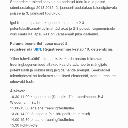
Seekordsele talendipäevale on oodatud tüdrukud ja poisid
sünniaastatega 2013-2015. 2. jaanuaril oodatakse talendipäevale
poisse ja 3. jaanuaril tüdrukuid.
Igal treeneril palume kogunemisele saata 2-3
potentsiaalikamat/tublimat tüdrukut ja 2-3 poissi. Kogunemisele
võib saata ka lapsi, kes on varasemalt juba osalenud.
Palume treeneritel lapse osavõtt
registreerida
SIIN
.
Registreerimine kestab 10. detsembrini.
“Olen tulevikutäht” nime all kaks korda aastas toimuvad
treeningkogunemised aitavad kaardistada noorte mängijate
potentsiaali ja oskusi ning jälgida nende arengut. Seekordsel
talendipäeval on fookuses tehnilised elemendid, samuti tehakse
erinevaid teste.
Ajakava:
10.30-11.00 kogunemine (Konesko Türi spordihoone, F.J
Wiedemanni 3a/1)
11.00-13.30 erialane treening/testimine
13.30-14.00 lõunapaus (alaliidu poolt tasustatud)
14.00-15.30 erialane treening/testimine
15.30 kokkuvõte