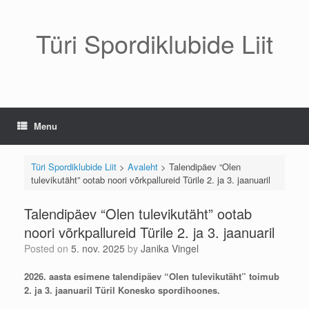
Skip
to
content
Türi Spordiklubide Liit
Menu
Türi Spordiklubide Liit
>
Avaleht
>
Talendipäev “Olen
tulevikutäht” ootab noori võrkpallureid Türile 2. ja 3. jaanuaril
Talendipäev “Olen tulevikutäht” ootab
noori võrkpallureid Türile 2. ja 3. jaanuaril
Posted on
5. nov. 2025
by
Janika Vingel
2026. aasta esimene talendipäev “Olen tulevikutäht” toimub
2. ja 3. jaanuaril Türil Konesko spordihoones.