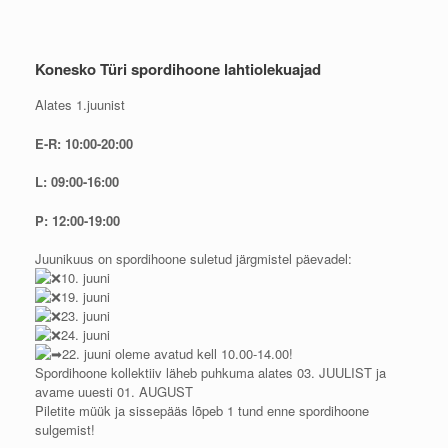
Konesko Türi spordihoone lahtiolekuajad
Alates 1.juunist
E-R: 10:00-20:00
L: 09:00-16:00
P: 12:00-19:00
Juunikuus on spordihoone suletud järgmistel päevadel:
10. juuni
19. juuni
23. juuni
24. juuni
22. juuni oleme avatud kell 10.00-14.00!
Spordihoone kollektiiv läheb puhkuma alates 03. JUULIST ja
avame uuesti 01. AUGUST
Piletite müük ja sissepääs lõpeb 1 tund enne spordihoone
sulgemist!