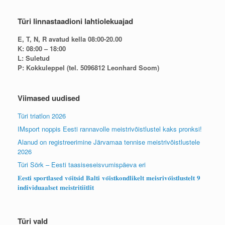
Türi linnastaadioni lahtiolekuajad
E, T, N, R avatud kella 08:00-20.00
K: 08:00 – 18:00
L: Suletud
P: Kokkuleppel (tel. 5096812 Leonhard Soom)
Viimased uudised
Türi triatlon 2026
IMsport noppis Eesti rannavolle meistrivõistlustel kaks pronksi!
Alanud on registreerimine Järvamaa tennise meistrivõistlustele
2026
Türi Sörk – Eesti taasiseseisvumispäeva eri
𝐄𝐞𝐬𝐭𝐢 𝐬𝐩𝐨𝐫𝐭𝐥𝐚𝐬𝐞𝐝 𝐯𝐨̃𝐢𝐭𝐬𝐢𝐝 𝐁𝐚𝐥𝐭𝐢 𝐯𝐨̃𝐢𝐬𝐭𝐤𝐨𝐧𝐝𝐥𝐢𝐤𝐞𝐥𝐭 𝐦𝐞𝐢𝐬𝐫𝐢𝐯𝐨̃𝐢𝐬𝐭𝐥𝐮𝐬𝐭𝐞𝐥𝐭 𝟗
𝐢𝐧𝐝𝐢𝐯𝐢𝐝𝐮𝐚𝐚𝐥𝐬𝐞𝐭 𝐦𝐞𝐢𝐬𝐭𝐫𝐢𝐭𝐢𝐢𝐭𝐥𝐢𝐭
Türi vald