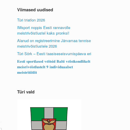
Viimased uudised
Türi triatlon 2026
IMsport noppis Eesti rannavolle
meistrivõistlustel kaks pronksi!
Alanud on registreerimine Järvamaa tennise
meistrivõistlustele 2026
Türi Sörk – Eesti taasiseseisvumispäeva eri
𝐄𝐞𝐬𝐭𝐢 𝐬𝐩𝐨𝐫𝐭𝐥𝐚𝐬𝐞𝐝 𝐯𝐨̃𝐢𝐭𝐬𝐢𝐝 𝐁𝐚𝐥𝐭𝐢 𝐯𝐨̃𝐢𝐬𝐭𝐤𝐨𝐧𝐝𝐥𝐢𝐤𝐞𝐥𝐭
𝐦𝐞𝐢𝐬𝐫𝐢𝐯𝐨̃𝐢𝐬𝐭𝐥𝐮𝐬𝐭𝐞𝐥𝐭 𝟗 𝐢𝐧𝐝𝐢𝐯𝐢𝐝𝐮𝐚𝐚𝐥𝐬𝐞𝐭
𝐦𝐞𝐢𝐬𝐭𝐫𝐢𝐭𝐢𝐢𝐭𝐥𝐢𝐭
Türi vald