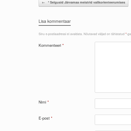
Post navigation
←
* Selgusid Järvamaa meistrid valikorienteerumises
Lisa kommentaar
Sinu e-postiaadressi ei avaldata.
Nõutavad väljad on tähistatud
*
-ga
Kommenteeri
*
Nimi
*
E-post
*