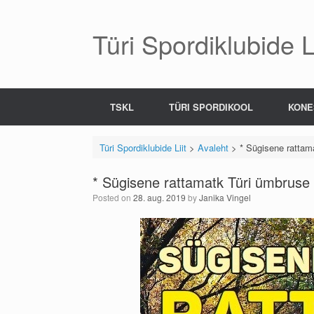
Skip
to
content
Türi Spordiklubide Li
TSKL
TÜRI SPORDIKOOL
KONE
Türi Spordiklubide Liit
>
Avaleht
>
* Sügisene rattam
* Sügisene rattamatk Türi ümbruse
Posted on
28. aug. 2019
by
Janika Vingel