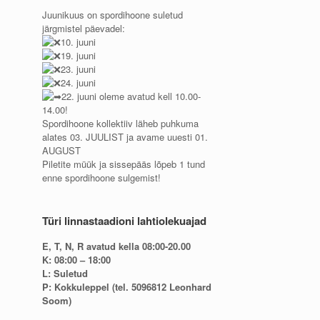
Juunikuus on spordihoone suletud
järgmistel päevadel:
10. juuni
19. juuni
23. juuni
24. juuni
22. juuni oleme avatud kell 10.00-
14.00!
Spordihoone kollektiiv läheb puhkuma
alates 03. JUULIST ja avame uuesti 01.
AUGUST
Piletite müük ja sissepääs lõpeb 1 tund
enne spordihoone sulgemist!
Türi linnastaadioni lahtiolekuajad
E, T, N, R avatud kella 08:00-20.00
K: 08:00 – 18:00
L: Suletud
P: Kokkuleppel (tel. 5096812 Leonhard
Soom)