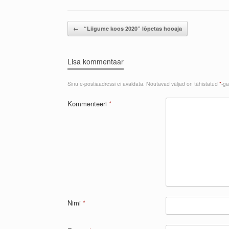
Post navigation
←
“Liigume koos 2020” lõpetas hooaja
Lisa kommentaar
Sinu e-postiaadressi ei avaldata.
Nõutavad väljad on tähistatud
*
-ga
Kommenteeri
*
Nimi
*