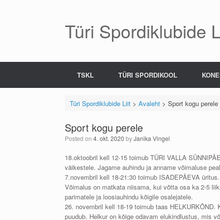
Skip
to
content
Türi Spordiklubide Li
TSKL
TÜRI SPORDIKOOL
KONE
Türi Spordiklubide Liit
>
Avaleht
>
Sport kogu perele
Sport kogu perele
Posted on
4. okt. 2020
by
Janika Vingel
18.oktoobril kell 12-15 toimub TÜRI VALLA SÜNNIPÄ
väikestele. Jagame auhindu ja anname võimaluse peale 
7.novembril kell 18-21:30 toimub ISADEPÄEVA üritus. T
Võimalus on matkata niisama, kui võtta osa ka 2-5 lii
parimatele ja loosiauhindu kõigile osalejatele.
26. novembril kell 18-19 toimub taas HELKURKÕND. Ko
puudub. Helkur on kõige odavam elukindlustus, mis võ