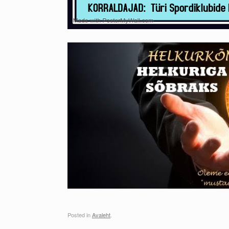
Posted in
Avaleht
.