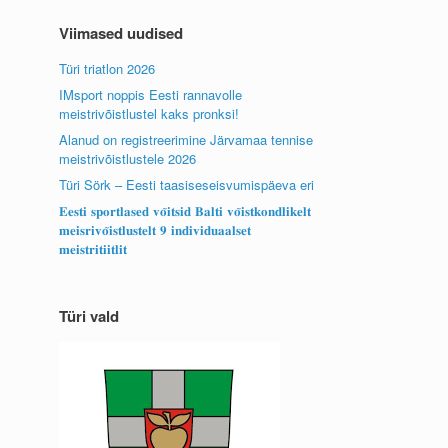
Viimased uudised
Türi triatlon 2026
IMsport noppis Eesti rannavolle
meistrivõistlustel kaks pronksi!
Alanud on registreerimine Järvamaa tennise
meistrivõistlustele 2026
Türi Sörk – Eesti taasiseseisvumispäeva eri
𝐄𝐞𝐬𝐭𝐢 𝐬𝐩𝐨𝐫𝐭𝐥𝐚𝐬𝐞𝐝 𝐯𝐨̃𝐢𝐭𝐬𝐢𝐝 𝐁𝐚𝐥𝐭𝐢 𝐯𝐨̃𝐢𝐬𝐭𝐤𝐨𝐧𝐝𝐥𝐢𝐤𝐞𝐥𝐭
𝐦𝐞𝐢𝐬𝐫𝐢𝐯𝐨̃𝐢𝐬𝐭𝐥𝐮𝐬𝐭𝐞𝐥𝐭 𝟗 𝐢𝐧𝐝𝐢𝐯𝐢𝐝𝐮𝐚𝐚𝐥𝐬𝐞𝐭
𝐦𝐞𝐢𝐬𝐭𝐫𝐢𝐭𝐢𝐢𝐭𝐥𝐢𝐭
Türi vald