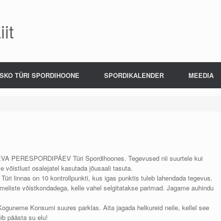
it
SKO TÜRI SPORDIHOONE
SPORDIKALENDER
MEEDIA
EVA PERESPORDIPÄEV Türi Spordihoones. Tegevused nii suurtele kui
võistlust osalejatel kasutada jõusaali tasuta.
üri linnas on 10 kontrollpunkti, kus igas punktis tuleb lahendada tegevus.
kmeliste võistkondadega, kelle vahel selgitatakse parimad. Jagame auhindu
guneme Konsumi suures parklas. Aita jagada helkureid neile, kellel see
ib päästa su elu!