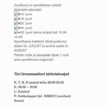
Juunikuus on spordihoone suletud
järgmistel päevadel:
10. juuni
19. juuni
23. juuni
24. juuni
22. juuni oleme avatud kell 10.00-
14.00!
Spordihoone kollektiiv läheb puhkuma
alates 03. JUULIST ja avame uuesti 01.
AUGUST
Piletite müük ja sissepääs lõpeb 1 tund
enne spordihoone sulgemist!
Türi linnastaadioni lahtiolekuajad
E, T, N, R avatud kella 08:00-20.00
K: 08:00 – 18:00
L: Suletud
P: Kokkuleppel (tel. 5096812 Leonhard
Soom)