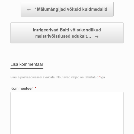
Post navigation
←
* Mälumängijad võitsid kuldmedalid
Intrigeerivad Balti võistkondlikud
meistrivõistlused edukalt…
→
Lisa kommentaar
Sinu e-postiaadressi ei avaldata.
Nõutavad väljad on tähistatud
*
-ga
Kommenteeri
*