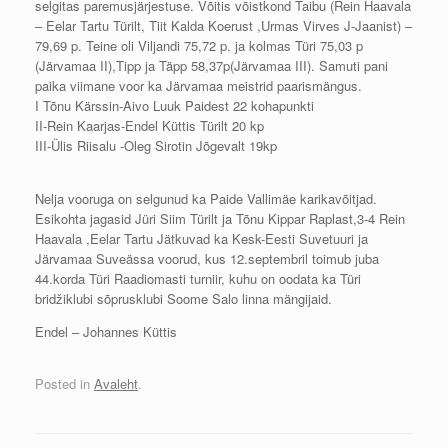
selgitas paremusjärjestuse. Võitis võistkond Taibu (Rein Haavala
– Eelar Tartu Türilt, Tiit Kalda Koerust ,Urmas Virves J-Jaanist) –
79,69 p. Teine oli Viljandi 75,72 p. ja kolmas Türi 75,03 p
(Järvamaa II),Tipp ja Täpp 58,37p(Järvamaa III). Samuti pani
paika viimane voor ka Järvamaa meistrid p
aarismängus.
I Tõnu Kärssin-Aivo Luuk Paidest 22 kohapunkti
II-Rein Kaarjas-Endel Küttis Türilt 20 kp
III-Ülis Riisalu -Oleg Sirotin Jõgevalt 19kp
Nelja vooruga on selgunud ka Paide Vallimäe karikavõitjad.
Esikohta jagasid Jüri Siim Türilt ja Tõnu Kippar Raplast,3-4 Rein
Haavala ,Eelar Tartu Jätkuvad ka Kesk-Eesti Suvetuuri ja
Järvamaa Suveässa voorud, kus 12.septembril toimub juba
44.korda Türi Raadiomasti turniir, kuhu on oodata ka Türi
bridžiklubi sõprusklubi Soome Salo linna mängijaid.
Endel – Johannes Küttis
Posted in
Avaleht
.