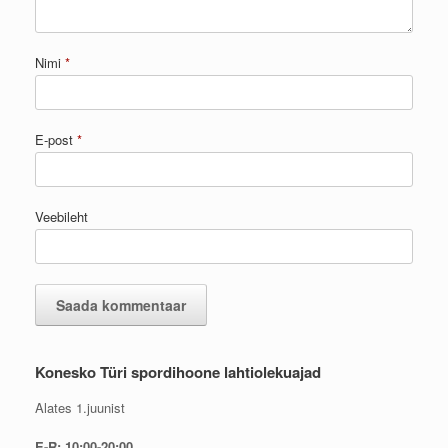
Nimi
*
E-post
*
Veebileht
Konesko Türi spordihoone lahtiolekuajad
Alates 1.juunist
E-R: 10:00-20:00