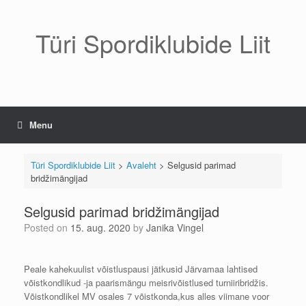
Skip
to
content
Türi Spordiklubide Liit
Menu
Türi Spordiklubide Liit
>
Avaleht
>
Selgusid parimad
bridžimängijad
Selgusid parimad bridžimängijad
Posted on
15. aug. 2020
by
Janika Vingel
Peale kahekuulist võistluspausi jätkusid Järvamaa lahtised
võistkondlikud -ja paarismängu meisrivõistlused turniiribridžis.
Võistkondlikel MV osales 7 võistkonda,kus alles viimane voor