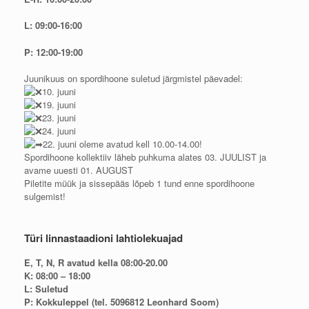
L: 09:00-16:00
P: 12:00-19:00
Juunikuus on spordihoone suletud järgmistel päevadel:
10. juuni
19. juuni
23. juuni
24. juuni
22. juuni oleme avatud kell 10.00-14.00!
Spordihoone kollektiiv läheb puhkuma alates 03. JUULIST ja
avame uuesti 01. AUGUST
Piletite müük ja sissepääs lõpeb 1 tund enne spordihoone
sulgemist!
Türi linnastaadioni lahtiolekuajad
E, T, N, R avatud kella 08:00-20.00
K: 08:00 – 18:00
L: Suletud
P: Kokkuleppel (tel. 5096812 Leonhard Soom)