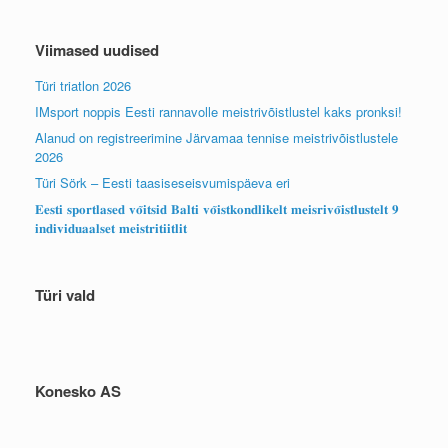
Viimased uudised
Türi triatlon 2026
IMsport noppis Eesti rannavolle meistrivõistlustel kaks pronksi!
Alanud on registreerimine Järvamaa tennise meistrivõistlustele
2026
Türi Sörk – Eesti taasiseseisvumispäeva eri
𝐄𝐞𝐬𝐭𝐢 𝐬𝐩𝐨𝐫𝐭𝐥𝐚𝐬𝐞𝐝 𝐯𝐨̃𝐢𝐭𝐬𝐢𝐝 𝐁𝐚𝐥𝐭𝐢 𝐯𝐨̃𝐢𝐬𝐭𝐤𝐨𝐧𝐝𝐥𝐢𝐤𝐞𝐥𝐭 𝐦𝐞𝐢𝐬𝐫𝐢𝐯𝐨̃𝐢𝐬𝐭𝐥𝐮𝐬𝐭𝐞𝐥𝐭 𝟗
𝐢𝐧𝐝𝐢𝐯𝐢𝐝𝐮𝐚𝐚𝐥𝐬𝐞𝐭 𝐦𝐞𝐢𝐬𝐭𝐫𝐢𝐭𝐢𝐢𝐭𝐥𝐢𝐭
Türi vald
Konesko AS