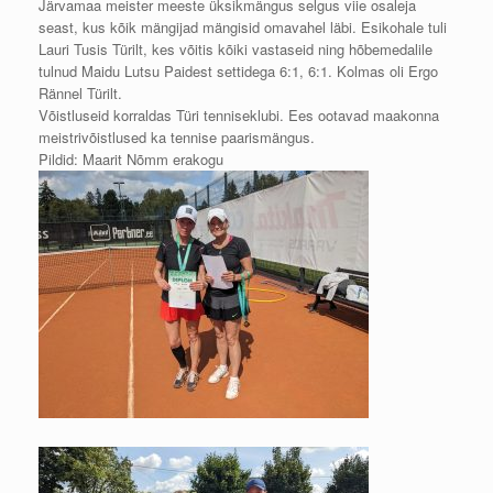
Järvamaa meister meeste üksikmängus selgus viie osaleja
seast, kus kõik mängijad mängisid omavahel läbi. Esikohale tuli
Lauri Tusis Türilt, kes võitis kõiki vastaseid ning hõbemedalile
tulnud Maidu Lutsu Paidest settidega 6:1, 6:1. Kolmas oli Ergo
Rännel Türilt.
Võistluseid korraldas Türi tenniseklubi. Ees ootavad maakonna
meistrivõistlused ka tennise paarismängus.
Pildid: Maarit Nõmm erakogu