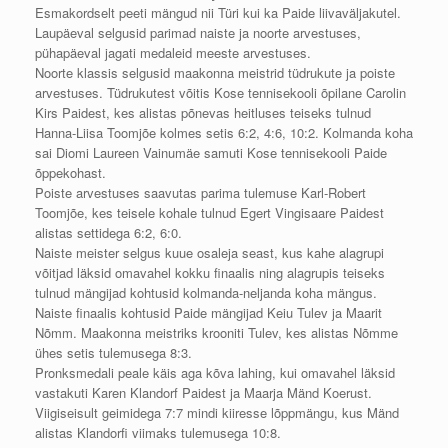
Esmakordselt peeti mängud nii Türi kui ka Paide liivaväljakutel.
Laupäeval selgusid parimad naiste ja noorte arvestuses,
pühapäeval jagati medaleid meeste arvestuses.
Noorte klassis selgusid maakonna meistrid tüdrukute ja poiste
arvestuses. Tüdrukutest võitis Kose tennisekooli õpilane Carolin
Kirs Paidest, kes alistas põnevas heitluses teiseks tulnud
Hanna-Liisa Toomjõe kolmes setis 6:2, 4:6, 10:2. Kolmanda koha
sai Diomi Laureen Vainumäe samuti Kose tennisekooli Paide
õppekohast.
Poiste arvestuses saavutas parima tulemuse Karl-Robert
Toomjõe, kes teisele kohale tulnud Egert Vingisaare Paidest
alistas settidega 6:2, 6:0.
Naiste meister selgus kuue osaleja seast, kus kahe alagrupi
võitjad läksid omavahel kokku finaalis ning alagrupis teiseks
tulnud mängijad kohtusid kolmanda-neljanda koha mängus.
Naiste finaalis kohtusid Paide mängijad Keiu Tulev ja Maarit
Nõmm. Maakonna meistriks krooniti Tulev, kes alistas Nõmme
ühes setis tulemusega 8:3.
Pronksmedali peale käis aga kõva lahing, kui omavahel läksid
vastakuti Karen Klandorf Paidest ja Maarja Mänd Koerust.
Viigiseisult geimidega 7:7 mindi kiiresse lõppmängu, kus Mänd
alistas Klandorfi viimaks tulemusega 10:8.