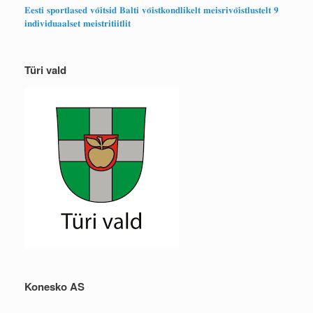
𝐄𝐞𝐬𝐭𝐢 𝐬𝐩𝐨𝐫𝐭𝐥𝐚𝐬𝐞𝐝 𝐯𝐨̃𝐢𝐭𝐬𝐢𝐝 𝐁𝐚𝐥𝐭𝐢 𝐯𝐨̃𝐢𝐬𝐭𝐤𝐨𝐧𝐝𝐥𝐢𝐤𝐞𝐥𝐭 𝐦𝐞𝐢𝐬𝐫𝐢𝐯𝐨̃𝐢𝐬𝐭𝐥𝐮𝐬𝐭𝐞𝐥𝐭 𝟗
𝐢𝐧𝐝𝐢𝐯𝐢𝐝𝐮𝐚𝐚𝐥𝐬𝐞𝐭 𝐦𝐞𝐢𝐬𝐭𝐫𝐢𝐭𝐢𝐢𝐭𝐥𝐢𝐭
Türi vald
Konesko AS