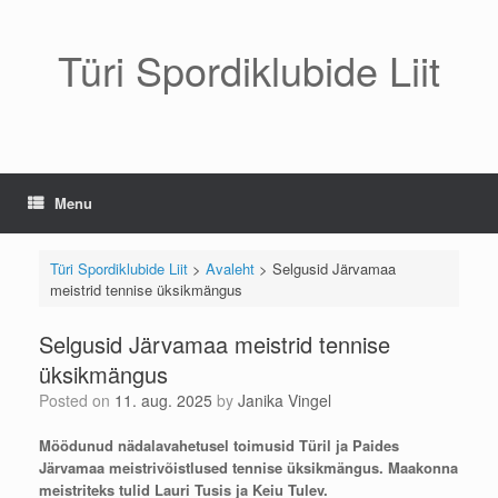
Skip
to
content
Türi Spordiklubide Liit
Menu
Türi Spordiklubide Liit
>
Avaleht
>
Selgusid Järvamaa
meistrid tennise üksikmängus
Selgusid Järvamaa meistrid tennise
üksikmängus
Posted on
11. aug. 2025
by
Janika Vingel
Möödunud nädalavahetusel toimusid Türil ja Paides
Järvamaa meistrivõistlused tennise üksikmängus. Maakonna
meistriteks tulid Lauri Tusis ja Keiu Tulev.