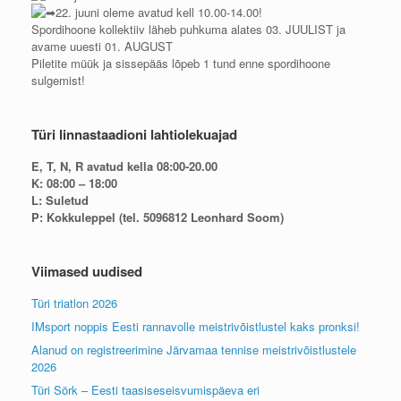
22. juuni oleme avatud kell 10.00-14.00!
Spordihoone kollektiiv läheb puhkuma alates 03. JUULIST ja
avame uuesti 01. AUGUST
Piletite müük ja sissepääs lõpeb 1 tund enne spordihoone
sulgemist!
Türi linnastaadioni lahtiolekuajad
E, T, N, R avatud kella 08:00-20.00
K: 08:00 – 18:00
L: Suletud
P: Kokkuleppel (tel. 5096812 Leonhard Soom)
Viimased uudised
Türi triatlon 2026
IMsport noppis Eesti rannavolle meistrivõistlustel kaks pronksi!
Alanud on registreerimine Järvamaa tennise meistrivõistlustele
2026
Türi Sörk – Eesti taasiseseisvumispäeva eri