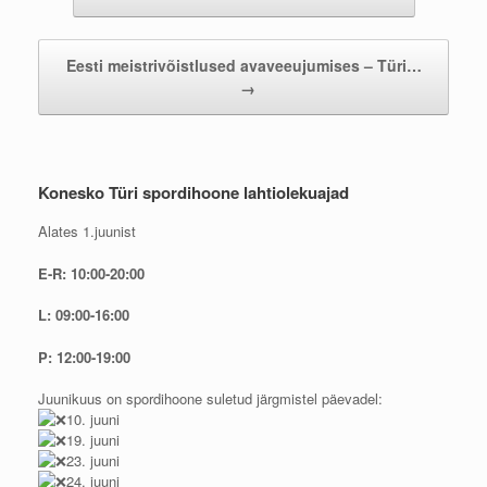
Eesti meistrivõistlused avaveeujumises – Türi…
→
Konesko Türi spordihoone lahtiolekuajad
Alates 1.juunist
E-R: 10:00-20:00
L: 09:00-16:00
P: 12:00-19:00
Juunikuus on spordihoone suletud järgmistel päevadel:
10. juuni
19. juuni
23. juuni
24. juuni