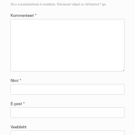
Sinu e-postiaadressi ei avaldata.
Nõutavad väljad on tähistatud
*
-ga
Kommenteeri
*
Nimi
*
E-post
*
Veebileht