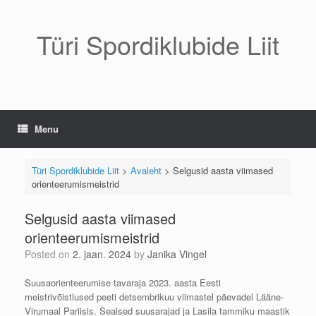
Skip
to
content
Türi Spordiklubide Liit
Menu
Türi Spordiklubide Liit
>
Avaleht
>
Selgusid aasta viimased
orienteerumismeistrid
Selgusid aasta viimased
orienteerumismeistrid
Posted on
2. jaan. 2024
by
Janika Vingel
Suusaorienteerumise tavaraja 2023. aasta Eesti
meistrivõistlused peeti detsembrikuu viimastel päevadel Lääne-
Virumaal Pariisis. Sealsed suusarajad ja Lasila tammiku maastik