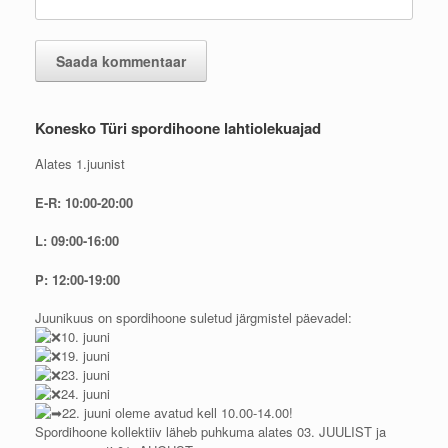
Konesko Türi spordihoone lahtiolekuajad
Alates 1.juunist
E-R: 10:00-20:00
L: 09:00-16:00
P: 12:00-19:00
Juunikuus on spordihoone suletud järgmistel päevadel:
10. juuni
19. juuni
23. juuni
24. juuni
22. juuni oleme avatud kell 10.00-14.00!
Spordihoone kollektiiv läheb puhkuma alates 03. JUULIST ja