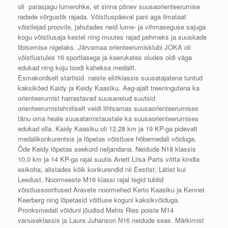
oli parasjagu lumerohke, et sinna põnev suusaorienteerumise
radade võrgustik rajada. Võistluspäeval pani aga ilmataat
võistlejad proovile, jahutades neid lume- ja vihmaseguse sajuga
kogu võistlusaja kestel ning muutes rajad pehmeks ja suuskade
libisemise nigelaks. Järvamaa orienteerumisklubi JOKA oli
võistlustules 16 sportlasega ja keerukates oludes oldi väga
edukad ning koju toodi kaheksa medalit.
Esmakordselt startisid naiste eliitklassis suusatajatena tuntud
kaksikõed Kaidy ja Keidy Kaasiku. Aeg-ajalt treeningutena ka
orienteerumist harrastavad suusaneiud suutsid
orienteerumistehniliselt veidi lihtsamas suusaorienteerumises
tänu oma heale suusatamistaustale ka suusaorienteerumises
edukad olla. Kaidy Kaasiku oli 12,28 km ja 19 KP-ga pidevalt
medalikonkurentsis ja lõpetas võistluse hõbemedali võiduga.
Õde Keidy lõpetas seekord neljandana. Neidude N18 klassis
10,0 km ja 14 KP-ga rajal suutis Anett Liisa Parts võtta kindla
esikoha, alistades kõik konkurendid nii Eestist, Lätist kui
Leedust. Noormeeste M16 klassi rajal tegid tublid
võistlussooritused Aravete noormehed Kerto Kaasiku ja Kennet
Keerberg ning lõpetasid võitluse koguni kaksikvõiduga.
Pronksmedali võiduni jõudisd Mehis Ries poiste M14
vanuseklassis ja Laura Juhanson N16 neidude seas. Märkimist