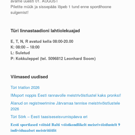
avame uuesti 01. AUGUST
Piletite müük ja sissepääs lõpeb 1 tund enne spordihoone
sulgemist!
Türi linnastaadioni lahtiolekuajad
E, T, N, R avatud kella 08:00-20.00
K: 08:00 – 18:00
L: Suletud
P: Kokkuleppel (tel. 5096812 Leonhard Soom)
Viimased uudised
Türi triatlon 2026
IMsport noppis Eesti rannavolle meistrivõistlustel kaks pronksi!
Alanud on registreerimine Järvamaa tennise meistrivõistlustele
2026
Türi Sörk – Eesti taasiseseisvumispäeva eri
𝐄𝐞𝐬𝐭𝐢 𝐬𝐩𝐨𝐫𝐭𝐥𝐚𝐬𝐞𝐝 𝐯𝐨̃𝐢𝐭𝐬𝐢𝐝 𝐁𝐚𝐥𝐭𝐢 𝐯𝐨̃𝐢𝐬𝐭𝐤𝐨𝐧𝐝𝐥𝐢𝐤𝐞𝐥𝐭 𝐦𝐞𝐢𝐬𝐫𝐢𝐯𝐨̃𝐢𝐬𝐭𝐥𝐮𝐬𝐭𝐞𝐥𝐭 𝟗
𝐢𝐧𝐝𝐢𝐯𝐢𝐝𝐮𝐚𝐚𝐥𝐬𝐞𝐭 𝐦𝐞𝐢𝐬𝐭𝐫𝐢𝐭𝐢𝐢𝐭𝐥𝐢𝐭