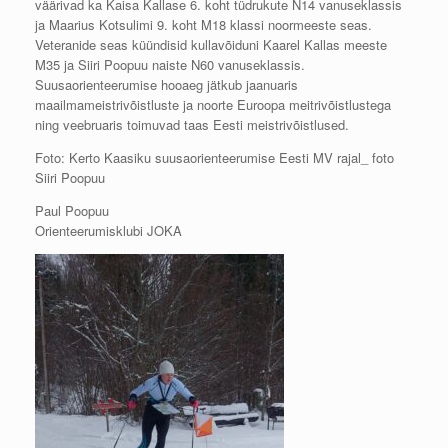
väärivad ka Kaisa Kallase 6. koht tüdrukute N14 vanuseklassis
ja Maarius Kotsulimi 9. koht M18 klassi noormeeste seas.
Veteranide seas küündisid kullavõiduni Kaarel Kallas meeste
M35 ja Siiri Poopuu naiste N60 vanuseklassis.
Suusaorienteerumise hooaeg jätkub jaanuaris
maailmameistrivõistluste ja noorte Euroopa meitrivõistlustega
ning veebruaris toimuvad taas Eesti meistrivõistlused.
Foto: Kerto Kaasiku suusaorienteerumise Eesti MV rajal_ foto
Siiri Poopuu
Paul Poopuu
Orienteerumisklubi JOKA