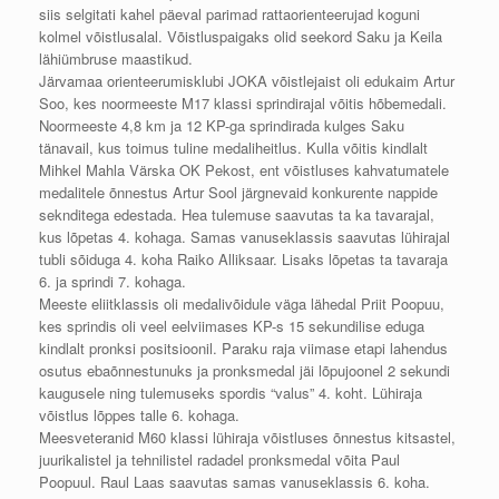
siis selgitati kahel päeval parimad rattaorienteerujad koguni
kolmel võistlusalal. Võistluspaigaks olid seekord Saku ja Keila
lähiümbruse maastikud.
Järvamaa orienteerumisklubi JOKA võistlejaist oli edukaim Artur
Soo, kes noormeeste M17 klassi sprindirajal võitis hõbemedali.
Noormeeste 4,8 km ja 12 KP-ga sprindirada kulges Saku
tänavail, kus toimus tuline medaliheitlus. Kulla võitis kindlalt
Mihkel Mahla Värska OK Pekost, ent võistluses kahvatumatele
medalitele õnnestus Artur Sool järgnevaid konkurente nappide
seknditega edestada. Hea tulemuse saavutas ta ka tavarajal,
kus lõpetas 4. kohaga. Samas vanuseklassis saavutas lühirajal
tubli sõiduga 4. koha Raiko Alliksaar. Lisaks lõpetas ta tavaraja
6. ja sprindi 7. kohaga.
Meeste eliitklassis oli medalivõidule väga lähedal Priit Poopuu,
kes sprindis oli veel eelviimases KP-s 15 sekundilise eduga
kindlalt pronksi positsioonil. Paraku raja viimase etapi lahendus
osutus ebaõnnestunuks ja pronksmedal jäi lõpujoonel 2 sekundi
kaugusele ning tulemuseks spordis “valus” 4. koht. Lühiraja
võistlus lõppes talle 6. kohaga.
Meesveteranid M60 klassi lühiraja võistluses õnnestus kitsastel,
juurikalistel ja tehnilistel radadel pronksmedal võita Paul
Poopuul. Raul Laas saavutas samas vanuseklassis 6. koha.