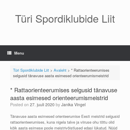
Skip
to
content
Türi Spordiklubide Liit
Menu
Türi Spordiklubide Liit
>
Avaleht
>
* Rattaorienteerumises
selgusid tänavuse aasta esimesed orienteerumismeistrid
* Rattaorienteerumises selgusid tänavuse
aasta esimesed orienteerumismeistrid
Posted on
27. juuli 2020
by
Janika Vingel
Tänavuse aasta esimesed orienteerumise Eesti meistrid selgusid
rattaorienteerumises, kuna nigela talve ja viiruse ohu tõttu olid
kõik aasta esimese poole meistrivõistlused edasi lükatud. Nüüd