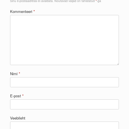
Sinu e-postiaadressi ei avaldata.
Nõutavad väljad on tähistatud
*
-ga
Kommenteeri
*
Nimi
*
E-post
*
Veebileht