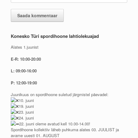
Konesko Türi spordihoone lahtiolekuajad
Alates 1.juunist
E-R: 10:00-20:00
L: 09:00-16:00
P: 12:00-19:00
Juunikuus on spordihoone suletud järgmistel päevadel:
10. juuni
19. juuni
23. juuni
24. juuni
22. juuni oleme avatud kell 10.00-14.00!
Spordihoone kollektiiv läheb puhkuma alates 03. JUULIST ja
avame uuesti 01. AUGUST