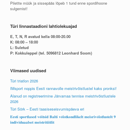
Piletite müük ja sissepääs lõpeb 1 tund enne spordihoone
sulgemist!
Türi linnastaadioni lahtiolekuajad
E, T, N, R avatud kella 08:00-20.00
K: 08:00 – 18:00
L: Suletud
P: Kokkuleppel (tel. 5096812 Leonhard Soom)
Viimased uudised
Türi triatlon 2026
IMsport noppis Eesti rannavolle meistrivõistlustel kaks pronksi!
Alanud on registreerimine Järvamaa tennise meistrivõistlustele
2026
Türi Sörk – Eesti taasiseseisvumispäeva eri
𝐄𝐞𝐬𝐭𝐢 𝐬𝐩𝐨𝐫𝐭𝐥𝐚𝐬𝐞𝐝 𝐯𝐨̃𝐢𝐭𝐬𝐢𝐝 𝐁𝐚𝐥𝐭𝐢 𝐯𝐨̃𝐢𝐬𝐭𝐤𝐨𝐧𝐝𝐥𝐢𝐤𝐞𝐥𝐭 𝐦𝐞𝐢𝐬𝐫𝐢𝐯𝐨̃𝐢𝐬𝐭𝐥𝐮𝐬𝐭𝐞𝐥𝐭 𝟗
𝐢𝐧𝐝𝐢𝐯𝐢𝐝𝐮𝐚𝐚𝐥𝐬𝐞𝐭 𝐦𝐞𝐢𝐬𝐭𝐫𝐢𝐭𝐢𝐢𝐭𝐥𝐢𝐭