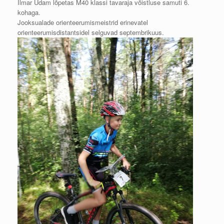
Ilmar Udam lõpetas M40 klassi tavaraja võistluse samuti 6.
kohaga.
Jooksualade orienteerumismeistrid erinevatel
orienteerumisdistantsidel selguvad septembrikuus.