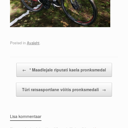
Posted in
Avaleht
.
Post navigation
←
* Maadlejale riputati kaela pronksmedal
Türi ratsasportlane võitis pronksmedali
→
Lisa kommentaar